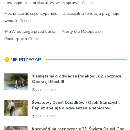
nowosądeckiej prokuratury w tej sprawie
13:01
Można starać się o stypendium. Diecezjalna fundacja przyjmuje
wnioski
13:01
IMGW ostrzega przed burzami. Alerty dla Małopolski i
Podkarpacia
13:01
NIE PRZEGAP
’Pamiętamy o odwadze Polaków’. 82. rocznica
Operacji Most III
24 LIPCA 2026
Światowy Dzień Dziadków i Osób Starszych.
Papież apeluje o odwiedzanie seniorów
25 LIPCA 2026
Korowód na rozpoczęcie 33. Święta Dzieci Gór