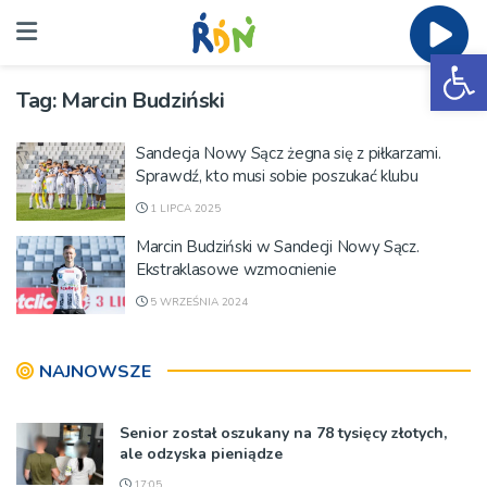
Ot
Tag:
Marcin Budziński
Sandecja Nowy Sącz żegna się z piłkarzami.
Sprawdź, kto musi sobie poszukać klubu
1 LIPCA 2025
Marcin Budziński w Sandecji Nowy Sącz.
Ekstraklasowe wzmocnienie
5 WRZEŚNIA 2024
NAJNOWSZE
Senior został oszukany na 78 tysięcy złotych,
ale odzyska pieniądze
17:05