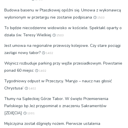
Budowa basenu w Ptaszkowej opóźni się. Umowa z wykonawcą
wyłonionym w przetargu nie zostanie podpisana
15:03
To będzie niecodzienne widowisko w kościele. Spektakl oparty o
działa św. Teresy Wielkiej
15:03
Jest umowa na regionalne przewozy kolejowe. Czy stare pociągi
zastąpi nowy tabor?
14:02
Wojnicz rozbuduje parking przy węźle przesiadkowym. Powstanie
ponad 60 miejsc
14:02
Tygodniowy odpust w Przeczycy. 'Maryjo – naucz nas głosić
Chrystusa’
14:02
Tłumy na Sądeckiej Górze Tabor. W święto Przemienienia
Pańskiego bp Jeż przypominał o znaczeniu Sakramentów
[ZDJĘCIA]
13:01
Mężczyzna został dźgnięty nożem. Pierwsze ustalenia