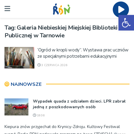
Ot
Tag:
Galeria Niebieskiej Miejskiej Biblioteki
Publicznej w Tarnowie
’Ogród w kropli wody”. Wystawa prac uczniów
ze specjalnymi potrzebami edukacyjnymi
3 CZERWCA 2026
NAJNOWSZE
Wypadek quada z udziałem dzieci. LPR zabrał
jedną z poszkodowanych osób
18:06
Kiepura znów przyjechał do Krynicy-Zdroju. Kultowy Festiwal