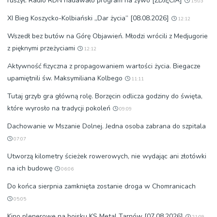
ruszył. Radio RDN nadawało program na żywo [ZDJĘCIA]
15:03
XI Bieg Koszycko-Kolbiański „Dar życia” [08.08.2026]
12:12
Wszedł bez butów na Górę Objawień. Młodzi wrócili z Medjugorie
z pięknymi przeżyciami
12:12
Aktywność fizyczna z propagowaniem wartości życia. Biegacze
upamiętnili św. Maksymiliana Kolbego
11:11
Tutaj grzyb gra główną rolę. Borzęcin odlicza godziny do święta,
które wyrosło na tradycji pokoleń
09:09
Dachowanie w Mszanie Dolnej. Jedna osoba zabrana do szpitala
07:07
Utworzą kilometry ścieżek rowerowych, nie wydając ani złotówki
na ich budowę
06:06
Do końca sierpnia zamknięta zostanie droga w Chomranicach
05:05
Kino plenerowe na boisku KS Metal Tarnów [07.08.2026]