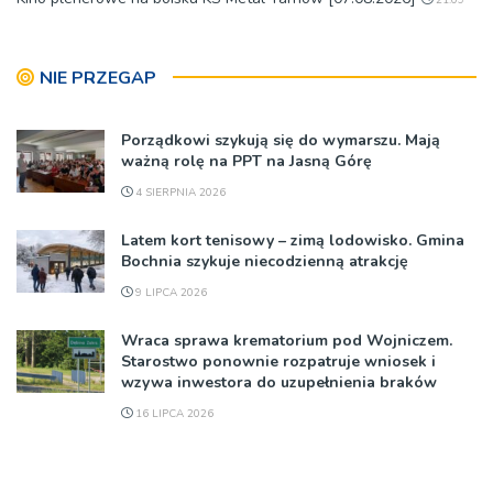
21:09
NIE PRZEGAP
Porządkowi szykują się do wymarszu. Mają
ważną rolę na PPT na Jasną Górę
4 SIERPNIA 2026
Latem kort tenisowy – zimą lodowisko. Gmina
Bochnia szykuje niecodzienną atrakcję
9 LIPCA 2026
Wraca sprawa krematorium pod Wojniczem.
Starostwo ponownie rozpatruje wniosek i
wzywa inwestora do uzupełnienia braków
16 LIPCA 2026