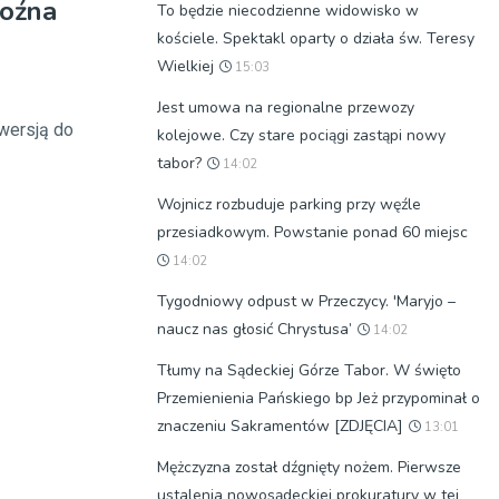
roźna
To będzie niecodzienne widowisko w
kościele. Spektakl oparty o działa św. Teresy
Wielkiej
15:03
Jest umowa na regionalne przewozy
awersją do
kolejowe. Czy stare pociągi zastąpi nowy
tabor?
14:02
Wojnicz rozbuduje parking przy węźle
przesiadkowym. Powstanie ponad 60 miejsc
14:02
Tygodniowy odpust w Przeczycy. 'Maryjo –
naucz nas głosić Chrystusa’
14:02
Tłumy na Sądeckiej Górze Tabor. W święto
Przemienienia Pańskiego bp Jeż przypominał o
znaczeniu Sakramentów [ZDJĘCIA]
13:01
Mężczyzna został dźgnięty nożem. Pierwsze
ustalenia nowosądeckiej prokuratury w tej