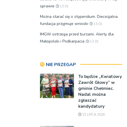
sprawie
13:01
Można starać się o stypendium. Diecezjalna
fundacja przyjmuje wnioski
13:01
IMGW ostrzega przed burzami. Alerty dla
Małopolski i Podkarpacia
13:01
NIE PRZEGAP
To będzie „Kwiatowy
Zawrót Głowy” w
gminie Chełmiec.
Nadal można
zgłaszać
kandydatury
15 LIPCA 2026