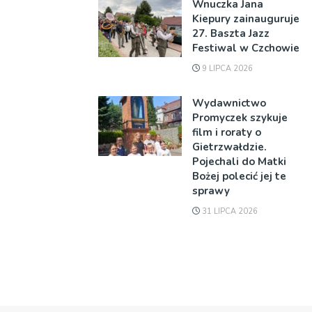
Wnuczka Jana
Kiepury zainauguruje
27. Baszta Jazz
Festiwal w Czchowie
9 LIPCA 2026
Wydawnictwo
Promyczek szykuje
film i roraty o
Gietrzwałdzie.
Pojechali do Matki
Bożej polecić jej te
sprawy
31 LIPCA 2026