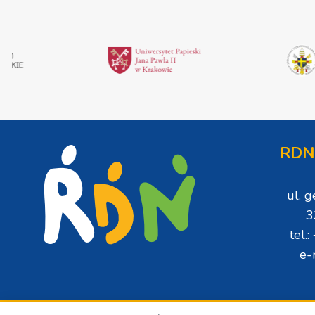
RDN
ul. 
3
tel.
e-