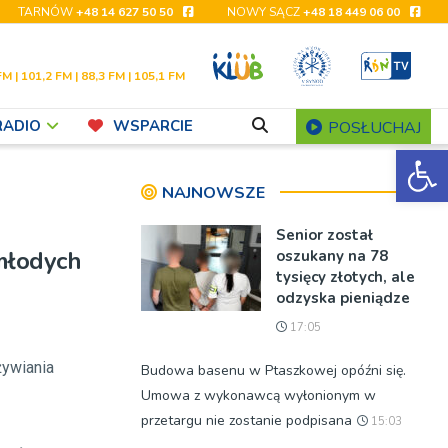
TARNÓW
+48 14 627 50 50
NOWY SĄCZ
+48 18 449 06 00
FM | 101,2 FM | 88,3 FM | 105,1 FM
RADIO
WSPARCIE
POSŁUCHAJ
Ot
NAJNOWSZE
Senior został
 młodych
oszukany na 78
tysięcy złotych, ale
odzyska pieniądze
17:05
żywiania
Budowa basenu w Ptaszkowej opóźni się.
Umowa z wykonawcą wyłonionym w
przetargu nie zostanie podpisana
15:03