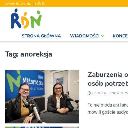
czwartek, 6 sierpnia 2026
STRONA GŁÓWNA
WIADOMOŚCI
KONCE
Tag:
anoreksja
Zaburzenia o
osób potrze
16 PAŹDZIERNIKA 2025
To nie moda ani fan
mówili goście audycj