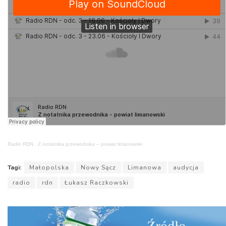
Radio RDN
·
Z notatnika przewodnika – powiat limanowski
Tagi:
Małopolska
Nowy Sącz
Limanowa
audycja
radio
rdn
Łukasz Raczkowski