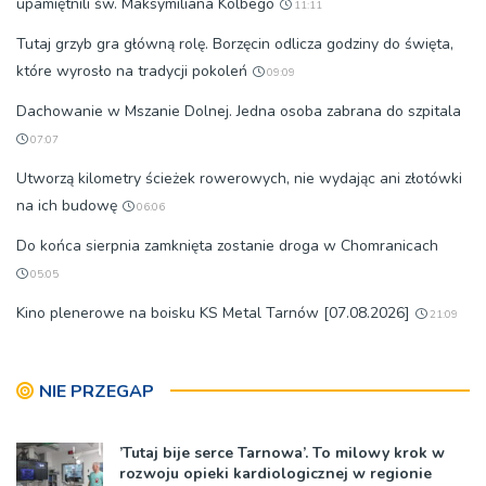
upamiętnili św. Maksymiliana Kolbego
11:11
Tutaj grzyb gra główną rolę. Borzęcin odlicza godziny do święta,
które wyrosło na tradycji pokoleń
09:09
Dachowanie w Mszanie Dolnej. Jedna osoba zabrana do szpitala
07:07
Utworzą kilometry ścieżek rowerowych, nie wydając ani złotówki
na ich budowę
06:06
Do końca sierpnia zamknięta zostanie droga w Chomranicach
05:05
Kino plenerowe na boisku KS Metal Tarnów [07.08.2026]
21:09
NIE PRZEGAP
’Tutaj bije serce Tarnowa’. To milowy krok w
rozwoju opieki kardiologicznej w regionie