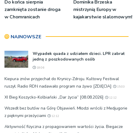
Do końca sierpnia
Dominika Brzeska
zamknięta zostanie droga
mistrzynią Europy w
w Chomranicach
kajakarstwie slalomowym!
NAJNOWSZE
Wypadek quada z udziałem dzieci. LPR zabrał
jedną z poszkodowanych osób
18:06
Kiepura znów przyjechał do Krynicy-Zdroju. Kultowy Festiwal
ruszył. Radio RDN nadawało program na żywo [ZDJĘCIA]
15:03
XI Bieg Koszycko-Kolbiański „Dar życia” [08.08.2026]
12:12
Wszedł bez butów na Górę Objawień. Młodzi wrócili z Medjugorie
z pięknymi przeżyciami
12:12
Aktywność fizyczna z propagowaniem wartości życia. Biegacze