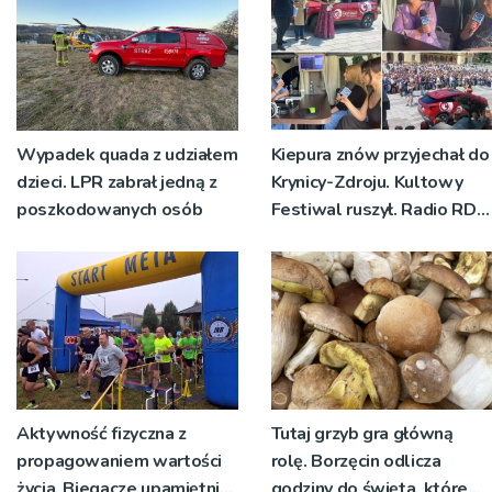
Wypadek quada z udziałem
Kiepura znów przyjechał do
dzieci. LPR zabrał jedną z
Krynicy-Zdroju. Kultowy
poszkodowanych osób
Festiwal ruszył. Radio RDN
nadawało program na
żywo [ZDJĘCIA]
Aktywność fizyczna z
Tutaj grzyb gra główną
propagowaniem wartości
rolę. Borzęcin odlicza
życia. Biegacze upamiętnili
godziny do święta, które