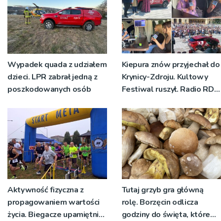
Wypadek quada z udziałem
Kiepura znów przyjechał do
dzieci. LPR zabrał jedną z
Krynicy-Zdroju. Kultowy
poszkodowanych osób
Festiwal ruszył. Radio RDN
nadawało program na
żywo [ZDJĘCIA]
Aktywność fizyczna z
Tutaj grzyb gra główną
propagowaniem wartości
rolę. Borzęcin odlicza
życia. Biegacze upamiętnili
godziny do święta, które