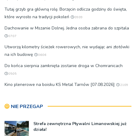
Tutaj grzyb gra główną rolę. Borzęcin odlicza godziny do święta,
które wyrosło na tradycji pokoleń
09:09
Dachowanie w Mszanie Dolnej. Jedna osoba zabrana do szpitala
07:07
Utworzą kilometry ścieżek rowerowych, nie wydając ani złotówki
na ich budowę
06:06
Do końca sierpnia zamknięta zostanie droga w Chomranicach
05:05
Kino plenerowe na boisku KS Metal Tarnów [07.08.2026]
21:09
NIE PRZEGAP
Strefa zewnętrzna Pływalni Limanowskiej już
działa!