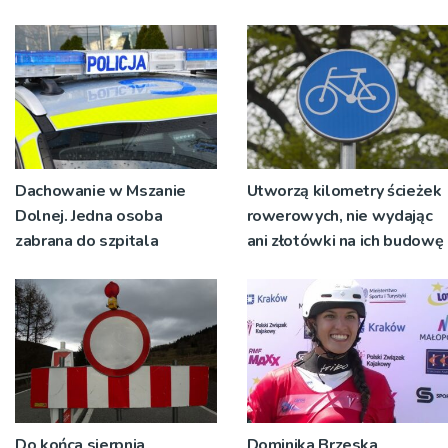
św. Maksymiliana Kolbego
wyrosło na tradycji
pokoleń
Dachowanie w Mszanie
Utworzą kilometry ścieżek
Dolnej. Jedna osoba
rowerowych, nie wydając
zabrana do szpitala
ani złotówki na ich budowę
Do końca sierpnia
Dominika Brzeska