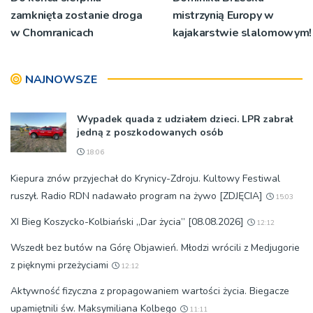
zamknięta zostanie droga
mistrzynią Europy w
w Chomranicach
kajakarstwie slalomowym!
NAJNOWSZE
Wypadek quada z udziałem dzieci. LPR zabrał
jedną z poszkodowanych osób
18:06
Kiepura znów przyjechał do Krynicy-Zdroju. Kultowy Festiwal
ruszył. Radio RDN nadawało program na żywo [ZDJĘCIA]
15:03
XI Bieg Koszycko-Kolbiański „Dar życia” [08.08.2026]
12:12
Wszedł bez butów na Górę Objawień. Młodzi wrócili z Medjugorie
z pięknymi przeżyciami
12:12
Aktywność fizyczna z propagowaniem wartości życia. Biegacze
upamiętnili św. Maksymiliana Kolbego
11:11