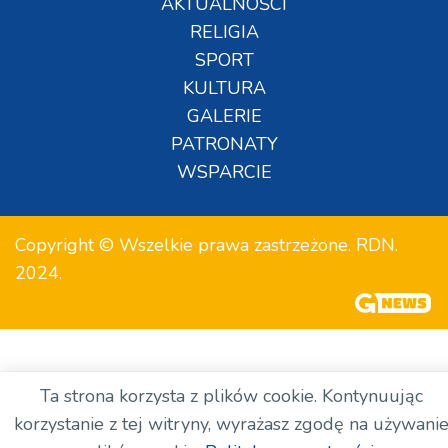
AKTUALNOŚCI
RELIGIA
SPORT
KULTURA
GALERIE
PATRONATY
WSPARCIE
Copyright © Wszelkie prawa zastrzeżone. RDN.
2024.
Ta strona korzysta z plików cookie. Kontynuując
korzystanie z tej witryny, wyrażasz zgodę na używani