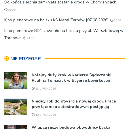
Do końca sierpnia zamknięta zostanie droga w Chomranicach
05:05
Kino plenerowe na boisku KS Metal Tarnów [07.08.2026]
21:09
Kino plenerowe RDN zawitało na boisku przy ul. Warsztatowej w
Tarnowie
21:09
NIE PRZEGAP
Kolejny duży krok w karierze Sądeczanki.
Paulina Tomasiak w Bayerze Leverkusen
13 LIPCA 2026
Niecały rok do otwarcia nowej drogi. Prace
przy łączniku autostradowym postępują
10 LIPCA 2026
W lipcu ruszy budowa obwodnicy Łącka