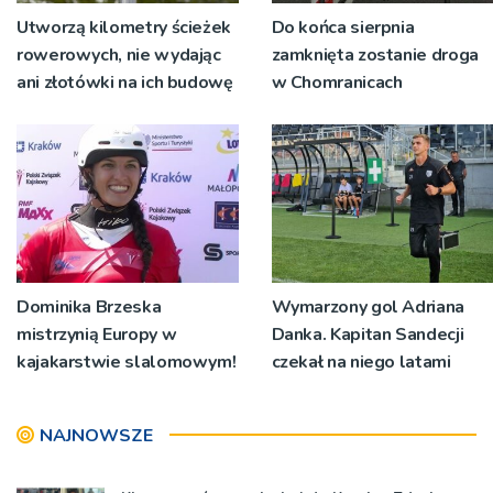
Utworzą kilometry ścieżek
Do końca sierpnia
rowerowych, nie wydając
zamknięta zostanie droga
ani złotówki na ich budowę
w Chomranicach
Dominika Brzeska
Wymarzony gol Adriana
mistrzynią Europy w
Danka. Kapitan Sandecji
kajakarstwie slalomowym!
czekał na niego latami
NAJNOWSZE