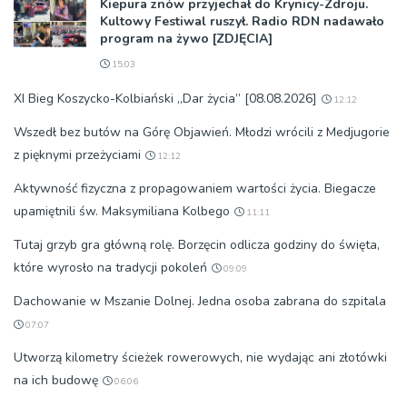
Kiepura znów przyjechał do Krynicy-Zdroju.
Kultowy Festiwal ruszył. Radio RDN nadawało
program na żywo [ZDJĘCIA]
15:03
XI Bieg Koszycko-Kolbiański „Dar życia” [08.08.2026]
12:12
Wszedł bez butów na Górę Objawień. Młodzi wrócili z Medjugorie
z pięknymi przeżyciami
12:12
Aktywność fizyczna z propagowaniem wartości życia. Biegacze
upamiętnili św. Maksymiliana Kolbego
11:11
Tutaj grzyb gra główną rolę. Borzęcin odlicza godziny do święta,
które wyrosło na tradycji pokoleń
09:09
Dachowanie w Mszanie Dolnej. Jedna osoba zabrana do szpitala
07:07
Utworzą kilometry ścieżek rowerowych, nie wydając ani złotówki
na ich budowę
06:06