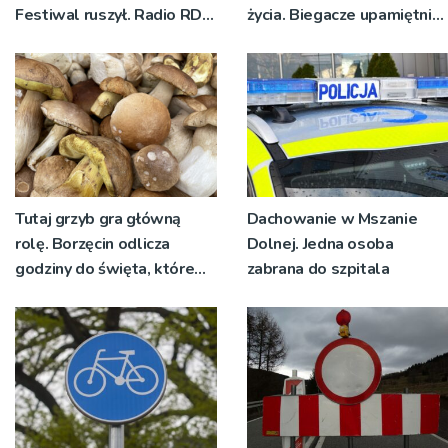
Festiwal ruszył. Radio RDN
życia. Biegacze upamiętnili
nadawało program na
św. Maksymiliana Kolbego
żywo [ZDJĘCIA]
Tutaj grzyb gra główną
Dachowanie w Mszanie
rolę. Borzęcin odlicza
Dolnej. Jedna osoba
godziny do święta, które
zabrana do szpitala
wyrosło na tradycji
pokoleń