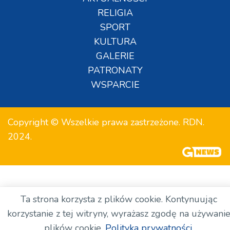
RELIGIA
SPORT
KULTURA
GALERIE
PATRONATY
WSPARCIE
Copyright © Wszelkie prawa zastrzeżone. RDN.
2024.
Ta strona korzysta z plików cookie. Kontynuując
korzystanie z tej witryny, wyrażasz zgodę na używani
plików cookie.
Polityka prywatności.