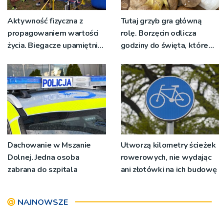
Aktywność fizyczna z
Tutaj grzyb gra główną
propagowaniem wartości
rolę. Borzęcin odlicza
życia. Biegacze upamiętnili
godziny do święta, które
św. Maksymiliana Kolbego
wyrosło na tradycji
pokoleń
Dachowanie w Mszanie
Utworzą kilometry ścieżek
Dolnej. Jedna osoba
rowerowych, nie wydając
zabrana do szpitala
ani złotówki na ich budowę
NAJNOWSZE