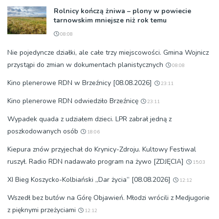
Rolnicy kończą żniwa – plony w powiecie
tarnowskim mniejsze niż rok temu
08:08
Nie pojedyncze działki, ale całe trzy miejscowości. Gmina Wojnicz
przystąpi do zmian w dokumentach planistycznych
08:08
Kino plenerowe RDN w Brzeźnicy [08.08.2026]
23:11
Kino plenerowe RDN odwiedziło Brzeźnicę
23:11
Wypadek quada z udziałem dzieci. LPR zabrał jedną z
poszkodowanych osób
18:06
Kiepura znów przyjechał do Krynicy-Zdroju. Kultowy Festiwal
ruszył. Radio RDN nadawało program na żywo [ZDJĘCIA]
15:03
XI Bieg Koszycko-Kolbiański „Dar życia” [08.08.2026]
12:12
Wszedł bez butów na Górę Objawień. Młodzi wrócili z Medjugorie
z pięknymi przeżyciami
12:12