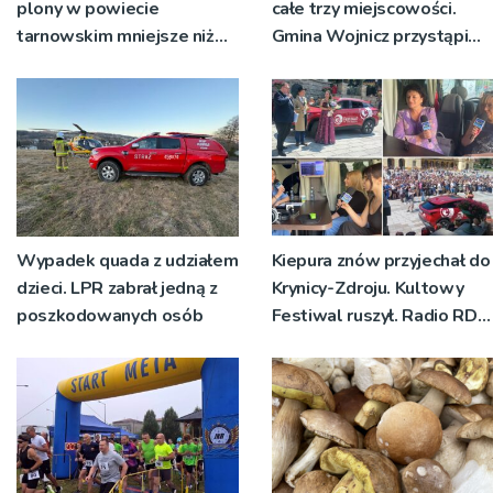
plony w powiecie
całe trzy miejscowości.
tarnowskim mniejsze niż
Gmina Wojnicz przystąpi
rok temu
do zmian w dokumentach
planistycznych
Wypadek quada z udziałem
Kiepura znów przyjechał do
dzieci. LPR zabrał jedną z
Krynicy-Zdroju. Kultowy
poszkodowanych osób
Festiwal ruszył. Radio RDN
nadawało program na
żywo [ZDJĘCIA]