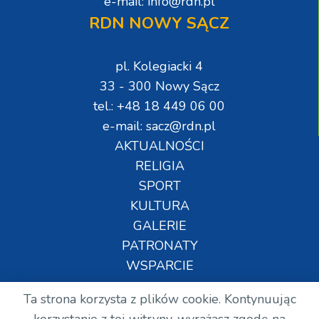
e-mail: info@rdn.pl
RDN NOWY SĄCZ
pl. Kolegiacki 4
33 - 300 Nowy Sącz
tel.: +48 18 449 06 00
e-mail: sacz@rdn.pl
AKTUALNOŚCI
RELIGIA
SPORT
KULTURA
GALERIE
PATRONATY
WSPARCIE
Ta strona korzysta z plików cookie. Kontynuując
Copyright © Wszelkie prawa zastrzeżone. RDN.