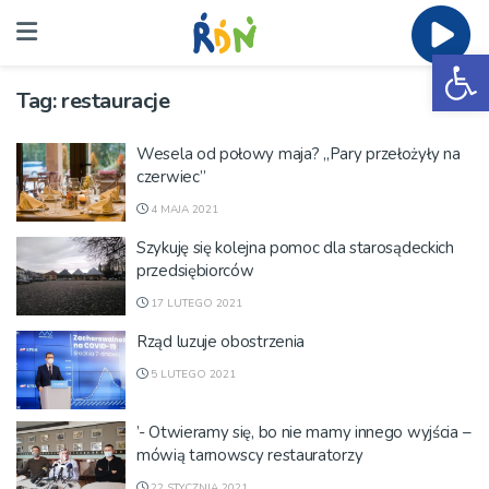
Ot
Tag:
restauracje
Wesela od połowy maja? „Pary przełożyły na
czerwiec”
4 MAJA 2021
Szykuję się kolejna pomoc dla starosądeckich
przedsiębiorców
17 LUTEGO 2021
Rząd luzuje obostrzenia
5 LUTEGO 2021
’- Otwieramy się, bo nie mamy innego wyjścia –
mówią tarnowscy restauratorzy
22 STYCZNIA 2021