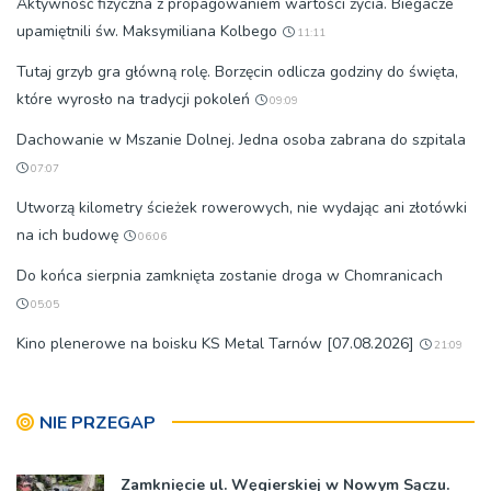
Aktywność fizyczna z propagowaniem wartości życia. Biegacze
upamiętnili św. Maksymiliana Kolbego
11:11
Tutaj grzyb gra główną rolę. Borzęcin odlicza godziny do święta,
które wyrosło na tradycji pokoleń
09:09
Dachowanie w Mszanie Dolnej. Jedna osoba zabrana do szpitala
07:07
Utworzą kilometry ścieżek rowerowych, nie wydając ani złotówki
na ich budowę
06:06
Do końca sierpnia zamknięta zostanie droga w Chomranicach
05:05
Kino plenerowe na boisku KS Metal Tarnów [07.08.2026]
21:09
NIE PRZEGAP
Zamknięcie ul. Węgierskiej w Nowym Sączu.