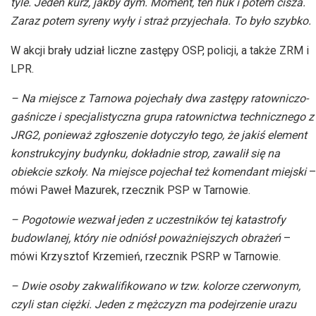
tyle. Jeden kurz, jakby dym. Moment, ten huk i potem cisza.
Zaraz potem syreny wyły i straż przyjechała. To było szybko.
W akcji brały udział liczne zastępy OSP, policji, a także ZRM i
LPR.
– Na miejsce z Tarnowa pojechały dwa zastępy ratowniczo-
gaśnicze i specjalistyczna grupa ratownictwa technicznego z
JRG2, ponieważ zgłoszenie dotyczyło tego, że jakiś element
konstrukcyjny budynku, dokładnie strop, zawalił się na
obiekcie szkoły. Na miejsce pojechał też komendant miejski
–
mówi Paweł Mazurek, rzecznik PSP w Tarnowie.
– Pogotowie wezwał jeden z uczestników tej katastrofy
budowlanej, który nie odniósł poważniejszych obrażeń
–
mówi Krzysztof Krzemień, rzecznik PSRP w Tarnowie.
– Dwie osoby zakwalifikowano w tzw. kolorze czerwonym,
czyli stan ciężki. Jeden z mężczyzn ma podejrzenie urazu