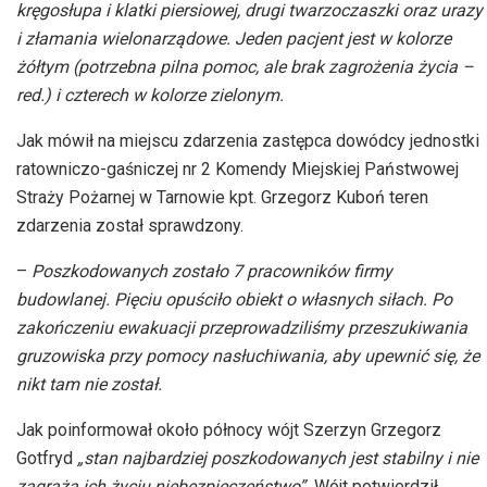
kręgosłupa i klatki piersiowej, drugi twarzoczaszki oraz urazy
i złamania wielonarządowe. Jeden pacjent jest w kolorze
żółtym (potrzebna pilna pomoc, ale brak zagrożenia życia –
red.) i czterech w kolorze zielonym.
Jak mówił na miejscu zdarzenia zastępca dowódcy jednostki
ratowniczo-gaśniczej nr 2 Komendy Miejskiej Państwowej
Straży Pożarnej w Tarnowie kpt. Grzegorz Kuboń teren
zdarzenia został sprawdzony.
–
Poszkodowanych zostało 7 pracowników firmy
budowlanej. Pięciu opuściło obiekt o własnych siłach. Po
zakończeniu ewakuacji przeprowadziliśmy przeszukiwania
gruzowiska przy pomocy nasłuchiwania, aby upewnić się, że
nikt tam nie został.
Jak poinformował około północy wójt Szerzyn Grzegorz
Gotfryd
„stan najbardziej poszkodowanych jest stabilny i nie
zagraża ich życiu niebezpieczeństwo”.
Wójt potwierdził