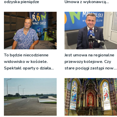
odzyska pieniądze
Umowa z wykonawcą
wyłonionym w przetargu
nie zostanie podpisana
To będzie niecodzienne
Jest umowa na regionalne
widowisko w kościele.
przewozy kolejowe. Czy
Spektakl oparty o działa
stare pociągi zastąpi nowy
św. Teresy Wielkiej
tabor?