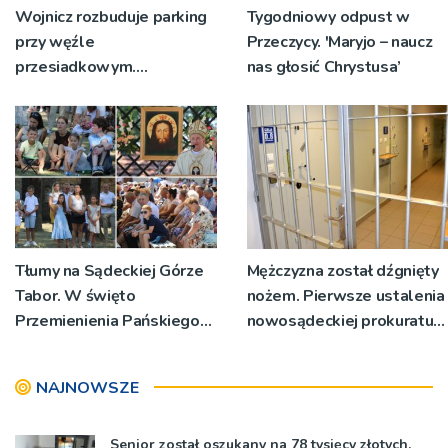
Wojnicz rozbuduje parking
Tygodniowy odpust w
przy węźle
Przeczycy. 'Maryjo – naucz
przesiadkowym.
nas głosić Chrystusa’
Powstanie ponad 60
miejsc
Tłumy na Sądeckiej Górze
Mężczyzna został dźgnięty
Tabor. W święto
nożem. Pierwsze ustalenia
Przemienienia Pańskiego
nowosądeckiej prokuratury
bp Jeż przypominał o
w tej sprawie
znaczeniu Sakramentów
NAJNOWSZE
[ZDJĘCIA]
Senior został oszukany na 78 tysięcy złotych,