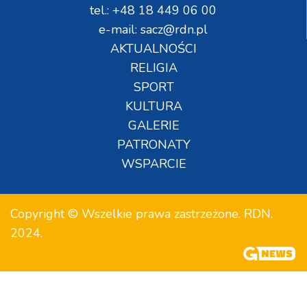
tel.: +48 18 449 06 00
e-mail: sacz@rdn.pl
AKTUALNOŚCI
RELIGIA
SPORT
KULTURA
GALERIE
PATRONATY
WSPARCIE
Copyright © Wszelkie prawa zastrzeżone. RDN.
2024.