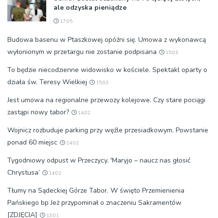
ale odzyska pieniądze
17:05
Budowa basenu w Ptaszkowej opóźni się. Umowa z wykonawcą
wyłonionym w przetargu nie zostanie podpisana
15:03
To będzie niecodzienne widowisko w kościele. Spektakl oparty o
działa św. Teresy Wielkiej
15:03
Jest umowa na regionalne przewozy kolejowe. Czy stare pociągi
zastąpi nowy tabor?
14:02
Wojnicz rozbuduje parking przy węźle przesiadkowym. Powstanie
ponad 60 miejsc
14:02
Tygodniowy odpust w Przeczycy. 'Maryjo – naucz nas głosić
Chrystusa’
14:02
Tłumy na Sądeckiej Górze Tabor. W święto Przemienienia
Pańskiego bp Jeż przypominał o znaczeniu Sakramentów
[ZDJĘCIA]
13:01