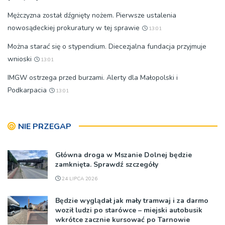
Mężczyzna został dźgnięty nożem. Pierwsze ustalenia
nowosądeckiej prokuratury w tej sprawie
13:01
Można starać się o stypendium. Diecezjalna fundacja przyjmuje
wnioski
13:01
IMGW ostrzega przed burzami. Alerty dla Małopolski i
Podkarpacia
13:01
NIE PRZEGAP
Główna droga w Mszanie Dolnej będzie
zamknięta. Sprawdź szczegóły
24 LIPCA 2026
Będzie wyglądał jak mały tramwaj i za darmo
woził ludzi po starówce – miejski autobusik
wkrótce zacznie kursować po Tarnowie