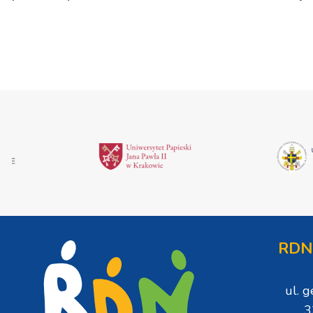
rządowej do samorządo
RDN
ul. 
3