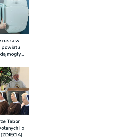
 rusza w
i powiatu
ędą mogły
ne badania
rze Tabor
ołanych i o
[ZDJĘCIA]