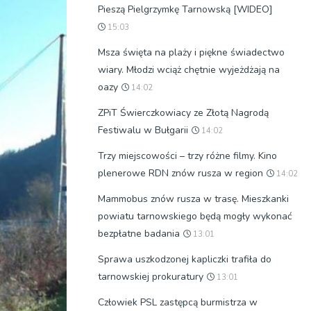
Pieszą Pielgrzymkę Tarnowską [WIDEO]
15:03
Msza święta na plaży i piękne świadectwo
wiary. Młodzi wciąż chętnie wyjeżdżają na
oazy
14:02
ZPiT Świerczkowiacy ze Złotą Nagrodą
Festiwalu w Bułgarii
14:02
Trzy miejscowości – trzy różne filmy. Kino
plenerowe RDN znów rusza w region
14:02
Mammobus znów rusza w trasę. Mieszkanki
powiatu tarnowskiego będą mogły wykonać
bezpłatne badania
13:01
Sprawa uszkodzonej kapliczki trafiła do
tarnowskiej prokuratury
13:01
Człowiek PSL zastępcą burmistrza w