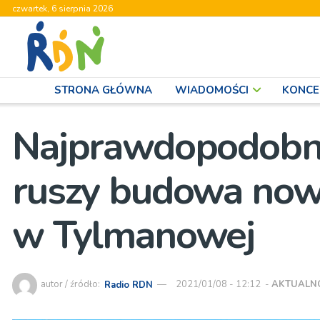
czwartek, 6 sierpnia 2026
STRONA GŁÓWNA
WIADOMOŚCI
KONCE
Najprawdopodobni
ruszy budowa now
w Tylmanowej
autor / źródło:
Radio RDN
2021/01/08 - 12:12
-
AKTUALN