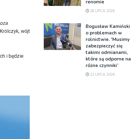
renomie
28 LIPCA 2026
poza
Bogusław Kamiński
rólczyk, wójt
o problemach w
rolnictwie. 'Musimy
zabezpieczyć się
takimi odmianami,
h i będzie
które są odporne na
różne czynniki’
22 LIPCA 2026