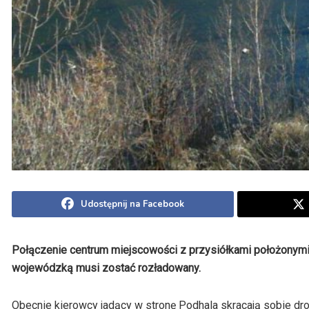
Udostępnij na Facebook
Połączenie centrum miejscowości z przysiółkami położonymi p
wojewódzką musi zostać rozładowany.
Obecnie kierowcy jadący w stronę Podhala skracają sobie dro