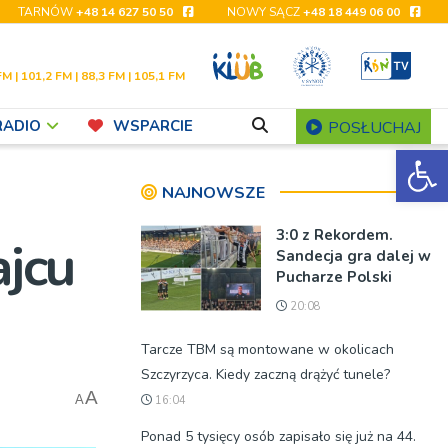
TARNÓW
+48 14 627 50 50
NOWY SĄCZ
+48 18 449 06 00
FM | 101,2 FM | 88,3 FM | 105,1 FM
RADIO
WSPARCIE
POSŁUCHAJ
Ot
NAJNOWSZE
3:0 z Rekordem.
jcu
Sandecja gra dalej w
Pucharze Polski
20:08
Tarcze TBM są montowane w okolicach
Szczyrzyca. Kiedy zaczną drążyć tunele?
A
A
16:04
Ponad 5 tysięcy osób zapisało się już na 44.