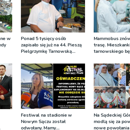
ane w
Ponad 5 tysięcy osób
Mammobus znów
edy
zapisało się już na 44. Pieszą
trasę. Mieszkank
Pielgrzymkę Tarnowską
tarnowskiego b
[WIDEO]
wykonać bezpłat
Festiwal na stadionie w
Na Sądeckiej Gó
Nowym Sączu został
modlą się za pow
odwołany. Mamy
nowe powołania 