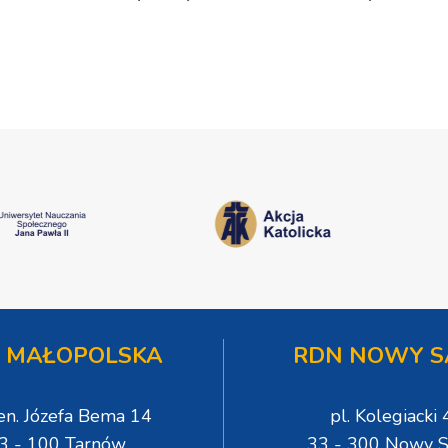
wej
oświadczenia organizatorów i
spółki NIK
 MAŁOPOLSKA
RDN NOWY S
gen. Józefa Bema 14
pl. Kolegiacki 
3 - 100 Tarnów
33 - 300 Nowy S