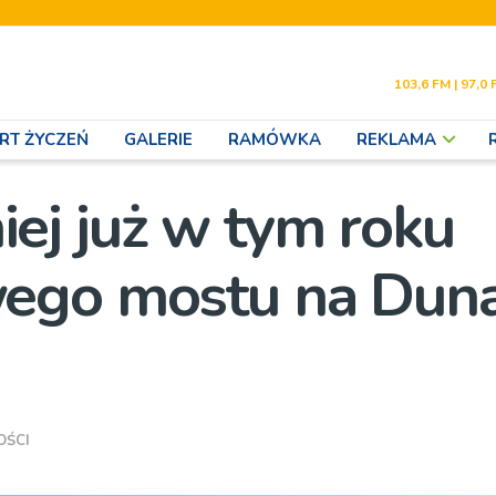
103,6 FM | 97,0 
RT ŻYCZEŃ
GALERIE
RAMÓWKA
REKLAMA
ej już w tym roku
ego mostu na Duna
OŚCI