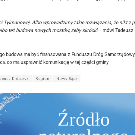
ci Tylmanowej. Albo wprowadzimy takie rozwiązania, że nikt z 
albo też budowa nowych mostów, żeby skrócić
– mówi Tadeusz K
ego budowa ma być finansowana z Funduszu Dróg Samorządowyc
jca, co ma usprawnić komunikację w tej części gminy.
deusz Królczyk
Region
Nowy Sącz