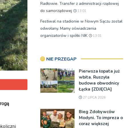
Radłowie. Transfer z administracji rządowej
do samorządowej
13:01
Festiwal na stadionie w Nowym Sączu został
odwołany. Mamy oświadczenia
organizatorów i spółki NIK
13:01
NIE PRZEGAP
Pierwsza łopata już
wbita. Ruszyła
budowa obwodnicy
Łącka [ZDJĘCIA]
27 LIPCA 2026
drogą
Bieg Zdobywców
Modyni. To impreza o
coraz większej
koliczni