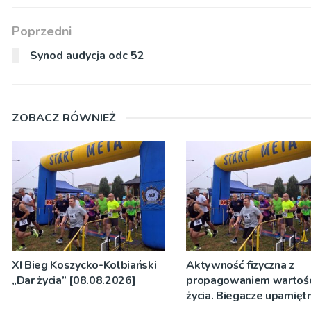
Poprzedni
Synod audycja odc 52
ZOBACZ RÓWNIEŻ
XI Bieg Koszycko-Kolbiański
Aktywność fizyczna z
„Dar życia” [08.08.2026]
propagowaniem wartośc
życia. Biegacze upamiętn
św. Maksymiliana Kolbe