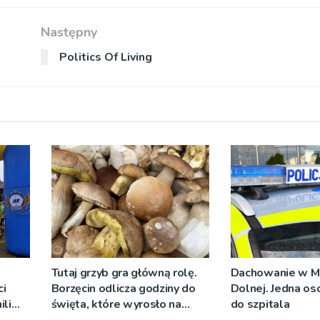
Następny
Politics Of Living
Tutaj grzyb gra główną rolę.
Dachowanie w M
i
Borzęcin odlicza godziny do
Dolnej. Jedna os
ili
święta, które wyrosło na
do szpitala
go
tradycji pokoleń