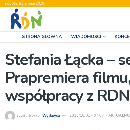
sobota, 8 sierpnia 2026
STRONA GŁÓWNA
WIADOMOŚCI
KONCE
Stefania Łącka – s
Prapremiera filmu
współpracy z RDN
autor / źródło:
Wydawca
2018/10/01 - 07:07
-
AKTUALNO