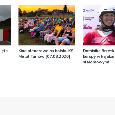
ięta
Kino plenerowe na boisku KS
Dominika Brzeska
Metal Tarnów [07.08.2026]
Europy w kajaka
slalomowym!