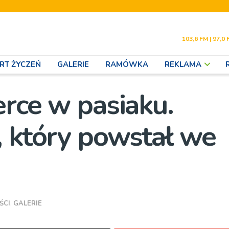
103,6 FM | 97,0 
RT ŻYCZEŃ
GALERIE
RAMÓWKA
REKLAMA
erce w pasiaku.
, który powstał we
ŚCI
,
GALERIE