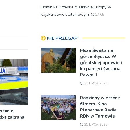
Dominika Brzeska mistrzynią Europy w
kajakarstwie slalomowym!
17:05
NIE PRZEGAP
Msza Święta na
górze Błyszcz. W
góralskiej oprawie i
ku pamięci św. Jana
Pawła II
31 LIPCA 2026
Rodzinny wieczór z
filmem. Kino
Plenerowe Radia
szanie
RDN w Tarnowie
oba zabrana
25 LIPCA 2026