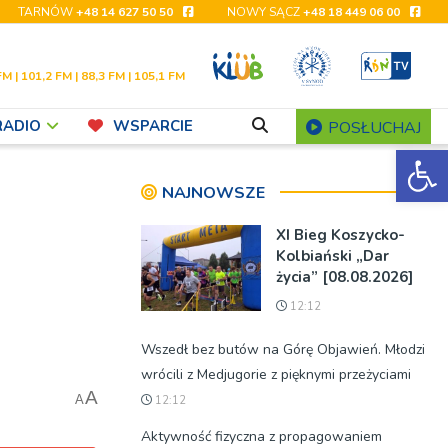
TARNÓW
+48 14 627 50 50
NOWY SĄCZ
+48 18 449 06 00
FM | 101,2 FM | 88,3 FM | 105,1 FM
RADIO
WSPARCIE
POSŁUCHAJ
Ot
NAJNOWSZE
XI Bieg Koszycko-
Kolbiański „Dar
życia” [08.08.2026]
12:12
Wszedł bez butów na Górę Objawień. Młodzi
wrócili z Medjugorie z pięknymi przeżyciami
A
A
12:12
Aktywność fizyczna z propagowaniem