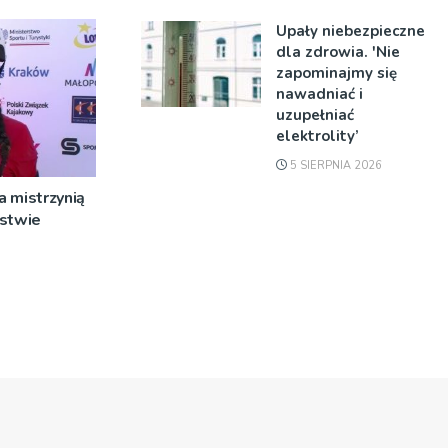
Upały niebezpieczne
dla zdrowia. 'Nie
zapominajmy się
nawadniać i
uzupełniać
elektrolity’
5 SIERPNIA 2026
 mistrzynią
rstwie