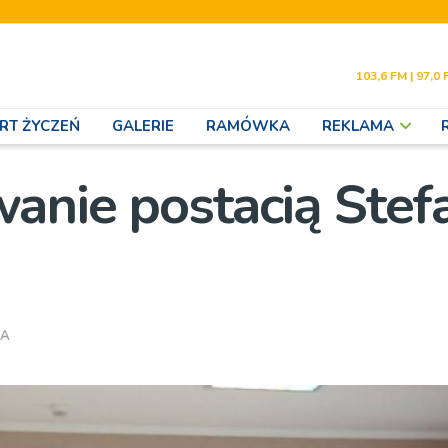
103,6 FM | 97,0 
RT ŻYCZEŃ
GALERIE
RAMÓWKA
REKLAMA
anie postacią Stefa
IA