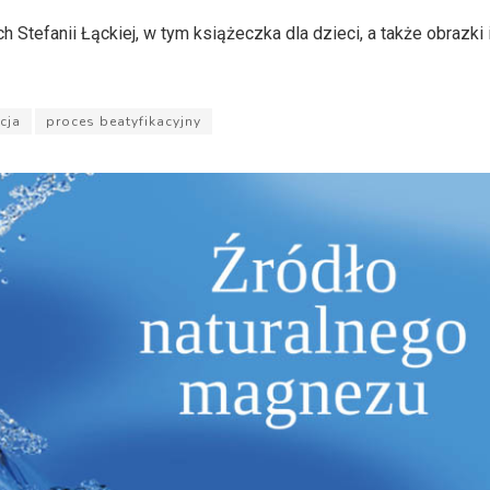
 Stefanii Łąckiej, w tym książeczka dla dzieci, a także obrazki i
cja
proces beatyfikacyjny