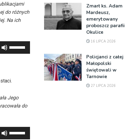
ublikacjami
Zmarł ks. Adam
ej do różnych
Mardeusz,
emerytowany
ej. Na ich
proboszcz parafii
Okulice
16 LIPCA 2026
Używaj
strzałek
Policjanci z całej
do
Małopolski
góry
świętowali w
Tarnowie
oraz
staci.
do
27 LIPCA 2026
dołu
ała Jego
aby
 pracowała do
zwiększyć
lub
zmniejszyć
Używaj
głośność.
strzałek