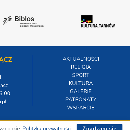
ĄCZ
AKTUALNOŚCI
RELIGIA
SPORT
4
KULTURA
ącz
GALERIE
06 00
PATRONATY
.pl
WSPARCIE
ów cookie.
Polityka prywatności.
Zgadzam się