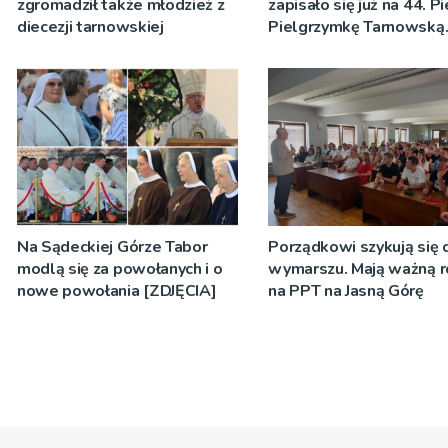
zgromadził także młodzież z
zapisało się już na 44. P
diecezji tarnowskiej
Pielgrzymkę Tarnowską
[WIDEO]
Na Sądeckiej Górze Tabor
Porządkowi szykują się 
modlą się za powołanych i o
wymarszu. Mają ważną r
nowe powołania [ZDJĘCIA]
na PPT na Jasną Górę