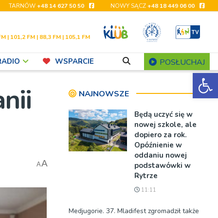
TARNÓW
+48 14 627 50 50
NOWY SĄCZ
+48 18 449 06 00
FM | 101,2 FM | 88,3 FM | 105,1 FM
RADIO
WSPARCIE
POSŁUCHAJ
Ot
nii
NAJNOWSZE
Będą uczyć się w
nowej szkole, ale
dopiero za rok.
Opóźnienie w
oddaniu nowej
A
podstawówki w
A
Rytrze
11:11
Medjugorie. 37. Mladifest zgromadził także