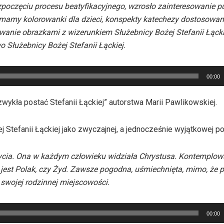
ozpoczęciu procesu beatyfikacyjnego, wzrosło zainteresowanie p
ej mamy kolorowanki dla dzieci, konspekty katechezy dostosowan
wanie obrazkami z wizerunkiem Służebnicy Bożej Stefanii Łącki
 Służebnicy Bożej Stefanii Łąckiej.
00:00
zwykła postać Stefanii Łąckiej” autorstwa Marii Pawlikowskiej.
j Stefanii Łąckiej jako zwyczajnej, a jednocześnie wyjątkowej po
 życia. Ona w każdym człowieku widziała Chrystusa. Kontemplow
to jest Polak, czy Żyd. Zawsze pogodna, uśmiechnięta, mimo, że
swojej rodzinnej miejscowości.
00:00