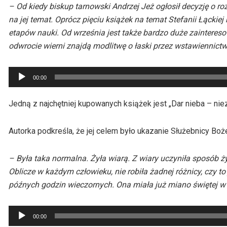
– Od kiedy biskup tarnowski Andrzej Jeż ogłosił decyzję o r
na jej temat. Oprócz pięciu książek na temat Stefanii Łącki
etapów nauki. Od września jest także bardzo duże zaintereso
odwrocie wierni znajdą modlitwę o łaski przez wstawiennictwo
Odtwarzacz
00:00
plików
dźwiękowych
Jedną z najchętniej kupowanych książek jest „Dar nieba – nie
Autorka podkreśla, że jej celem było ukazanie Służebnicy Boże
– Była taka normalna. Żyła wiarą. Z wiary uczyniła sposób
Oblicze w każdym człowieku, nie robiła żadnej różnicy, czy 
późnych godzin wieczornych. Ona miała już miano świętej w 
Odtwarzacz
00:00
plików