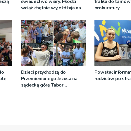
ieszą
świadectwo wiary. Młodzi
trafiła do tarnow
wciąż chętnie wyjeżdżają na
prokuratury
oazy
do
Dzieci przychodzą do
Powstał informat
olę
Przemienionego Jezusa na
rodziców po stra
sądecką górę Tabor
[ZDJĘCIA]