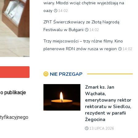
wiary. Młodzi wciąż chętnie wyjeżdżają na
oazy
14:02
ZPiT Świerczkowiacy ze Złotą Nagrodą
Festiwalu w Bułgarii
14:02
Trzy miejscowości – trzy różne filmy. Kino
plenerowe RDN znów rusza w region
14:02
NIE PRZEGAP
Zmarł ks. Jan
o publikacje
Wąchała,
emerytowany rektor
rektoratu w Siedlcu,
rezydent w parafii
tyfikacyjnego
Żegocina
13 LIPCA 2026