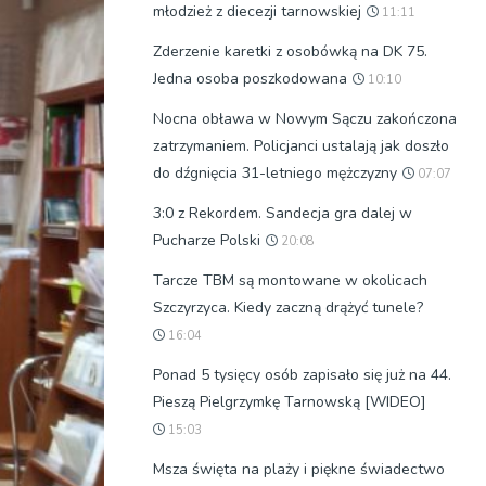
młodzież z diecezji tarnowskiej
11:11
Zderzenie karetki z osobówką na DK 75.
Jedna osoba poszkodowana
10:10
Nocna obława w Nowym Sączu zakończona
zatrzymaniem. Policjanci ustalają jak doszło
do dźgnięcia 31-letniego mężczyzny
07:07
3:0 z Rekordem. Sandecja gra dalej w
Pucharze Polski
20:08
Tarcze TBM są montowane w okolicach
Szczyrzyca. Kiedy zaczną drążyć tunele?
16:04
Ponad 5 tysięcy osób zapisało się już na 44.
Pieszą Pielgrzymkę Tarnowską [WIDEO]
15:03
Msza święta na plaży i piękne świadectwo