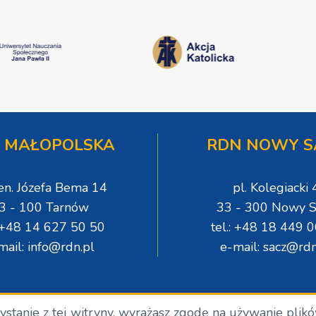
 MAŁOPOLSKA
RDN NOWY S
gen. Józefa Bema 14
pl. Kolegiacki 
3 - 100 Tarnów
33 - 300 Nowy S
: +48 14 627 50 50
tel.: +48 18 449 
mail: info@rdn.pl
e-mail: sacz@rdn
zystanie z tej witryny, wyrażasz zgodę na używanie plik
.