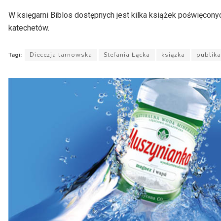
dźwiękowych
W księgarni Biblos dostępnych jest kilka książek poświęconych
katechetów.
Tagi:
Diecezja tarnowska
Stefania Łącka
ksiązka
publika