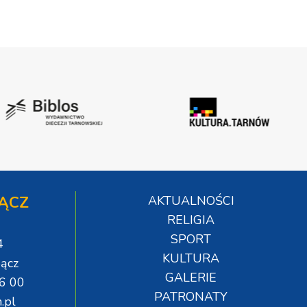
ĄCZ
AKTUALNOŚCI
RELIGIA
SPORT
4
KULTURA
ącz
GALERIE
06 00
PATRONATY
.pl