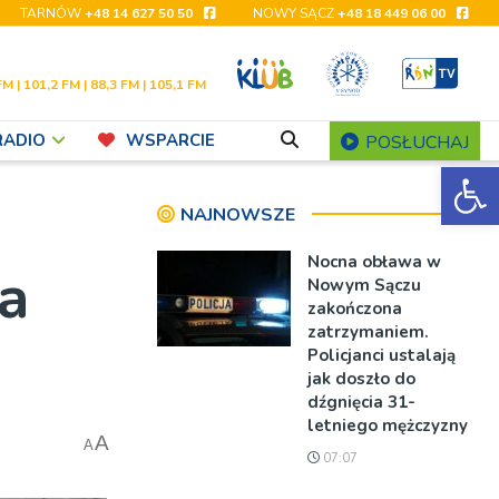
TARNÓW
+48 14 627 50 50
NOWY SĄCZ
+48 18 449 06 00
FM | 101,2 FM | 88,3 FM | 105,1 FM
RADIO
WSPARCIE
POSŁUCHAJ
Ot
NAJNOWSZE
Nocna obława w
ka
Nowym Sączu
zakończona
zatrzymaniem.
Policjanci ustalają
jak doszło do
dźgnięcia 31-
letniego mężczyzny
A
A
07:07