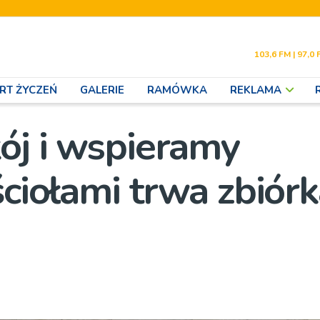
103,6 FM | 97,0 
RT ŻYCZEŃ
GALERIE
RAMÓWKA
REKLAMA
ój i wspieramy
ściołami trwa zbiór