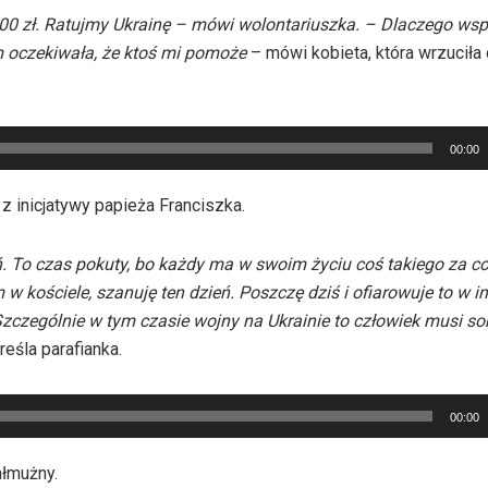
0 zł. Ratujmy Ukrainę – mówi wolontariuszka. – Dlaczego wsp
m oczekiwała, że ktoś mi pomoże
– mówi kobieta, która wrzuciła
00:00
z inicjatywy papieża Franciszka.
. To czas pokuty, bo każdy ma w swoim życiu coś takiego za c
kościele, szanuję ten dzień. Poszczę dziś i ofiarowuje to w in
zczególnie w tym czasie wojny na Ukrainie to człowiek musi so
eśla parafianka.
00:00
ałmużny.