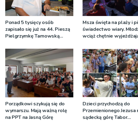
Ponad 5 tysięcy osób
Msza święta na plaży i p
zapisało się już na 44. Pieszą
świadectwo wiary. Młod
Pielgrzymkę Tarnowską
wciąż chętnie wyjeżdżaj
[WIDEO]
oazy
Porządkowi szykują się do
Dzieci przychodzą do
wymarszu. Mają ważną rolę
Przemienionego Jezusa 
na PPT na Jasną Górę
sądecką górę Tabor
[ZDJĘCIA]