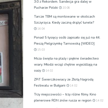
3:0 z Rekordem. Sandecja gra dalej w
Pucharze Polski
20:08
Tarcze TBM są montowane w okolicach
Szczyrzyca. Kiedy zaczną drążyć tunele?
16:04
Ponad 5 tysięcy osób zapisało się już na 44.
Pieszą Pielgrzymkę Tarnowską [WIDEO]
15:03
Msza święta na plaży i piękne świadectwo
wiary. Młodzi wciąż chętnie wyjeżdżają na
oazy
14:02
ZPiT Świerczkowiacy ze Złotą Nagrodą
Festiwalu w Bułgarii
14:02
Trzy miejscowości – trzy różne filmy. Kino
plenerowe RDN znów rusza w region
14:02