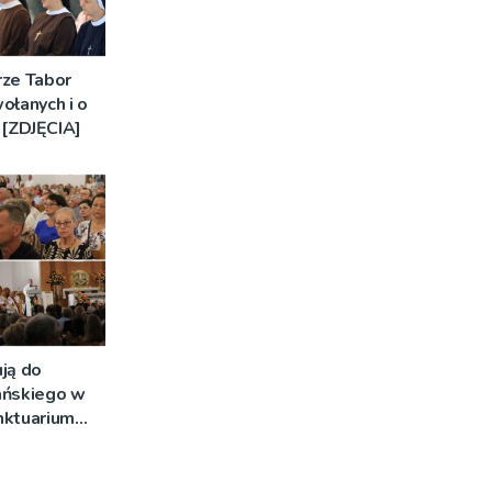
rze Tabor
ołanych i o
[ZDJĘCIA]
ją do
ańskiego w
nktuarium
ust