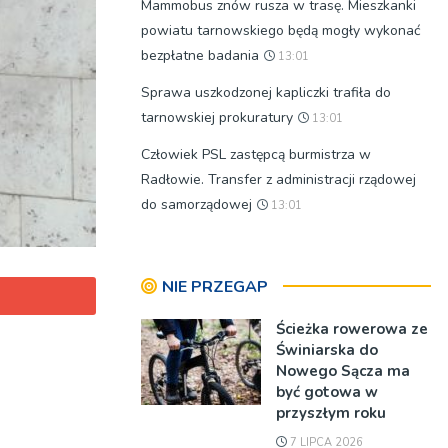
Mammobus znów rusza w trasę. Mieszkanki
powiatu tarnowskiego będą mogły wykonać
bezpłatne badania
13:01
Sprawa uszkodzonej kapliczki trafiła do
tarnowskiej prokuratury
13:01
Człowiek PSL zastępcą burmistrza w
Radłowie. Transfer z administracji rządowej
do samorządowej
13:01
NIE PRZEGAP
Ścieżka rowerowa ze
Świniarska do
Nowego Sącza ma
być gotowa w
przyszłym roku
7 LIPCA 2026