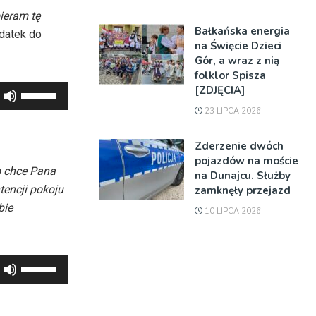
ieram tę
Bałkańska energia
 datek do
na Święcie Dzieci
Gór, a wraz z nią
folklor Spisza
[ZDJĘCIA]
Używaj
strzałek
23 LIPCA 2026
do
Zderzenie dwóch
góry
pojazdów na moście
oraz
o chce Pana
na Dunajcu. Służby
do
tencji pokoju
zamknęły przejazd
dołu
bie
10 LIPCA 2026
aby
zwiększyć
lub
Używaj
zmniejszyć
strzałek
głośność.
do