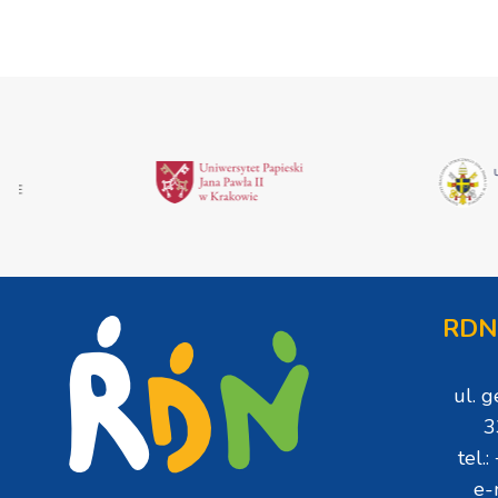
RDN
ul. 
3
tel.
e-