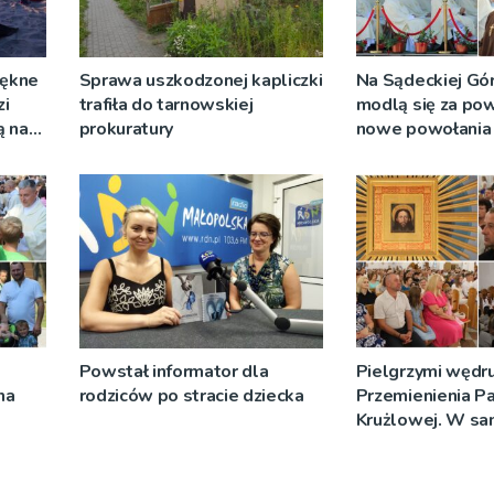
iękne
Sprawa uszkodzonej kapliczki
Na Sądeckiej Gó
zi
trafiła do tarnowskiej
modlą się za pow
ą na
prokuratury
nowe powołania 
Powstał informator dla
Pielgrzymi wędru
na
rodziców po stracie dziecka
Przemienienia P
Krużlowej. W sa
trwa Wielki Odp
[ZDJĘCIA]