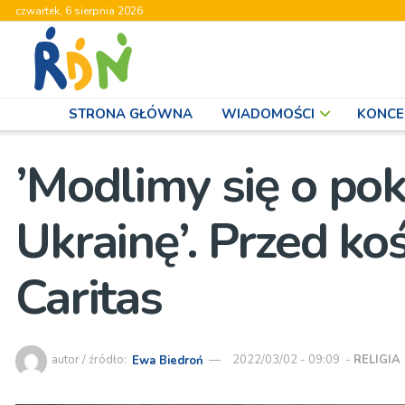
czwartek, 6 sierpnia 2026
STRONA GŁÓWNA
WIADOMOŚCI
KONCE
’Modlimy się o pok
Ukrainę’. Przed ko
Caritas
autor / źródło:
Ewa Biedroń
2022/03/02 - 09:09
-
RELIGIA