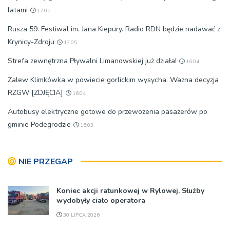
latami
17:05
Rusza 59. Festiwal im. Jana Kiepury. Radio RDN będzie nadawać z
Krynicy-Zdroju
17:05
Strefa zewnętrzna Pływalni Limanowskiej już działa!
16:04
Zalew Klimkówka w powiecie gorlickim wysycha. Ważna decyzja
RZGW [ZDJĘCIA]
16:04
Autobusy elektryczne gotowe do przewożenia pasażerów po
gminie Podegrodzie
15:03
NIE PRZEGAP
Koniec akcji ratunkowej w Rylowej. Służby
wydobyły ciało operatora
30 LIPCA 2026