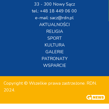
33 - 300 Nowy Sącz
tel.: +48 18 449 06 00
e-mail: sacz@rdn.pl
AKTUALNOŚCI
RELIGIA
SPORT
KULTURA
GALERIE
PATRONATY
WSPARCIE
Copyright © Wszelkie prawa zastrzeżone. RDN.
2024.