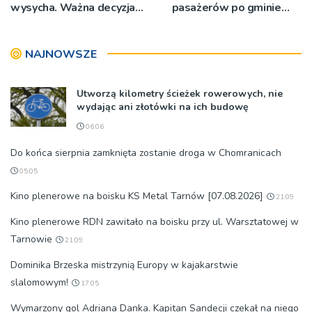
wysycha. Ważna decyzja
pasażerów po gminie
RZGW [ZDJĘCIA]
Podegrodzie
NAJNOWSZE
Utworzą kilometry ścieżek rowerowych, nie
wydając ani złotówki na ich budowę
06:06
Do końca sierpnia zamknięta zostanie droga w Chomranicach
05:05
Kino plenerowe na boisku KS Metal Tarnów [07.08.2026]
21:09
Kino plenerowe RDN zawitało na boisku przy ul. Warsztatowej w
Tarnowie
21:09
Dominika Brzeska mistrzynią Europy w kajakarstwie
slalomowym!
17:05
Wymarzony gol Adriana Danka. Kapitan Sandecji czekał na niego