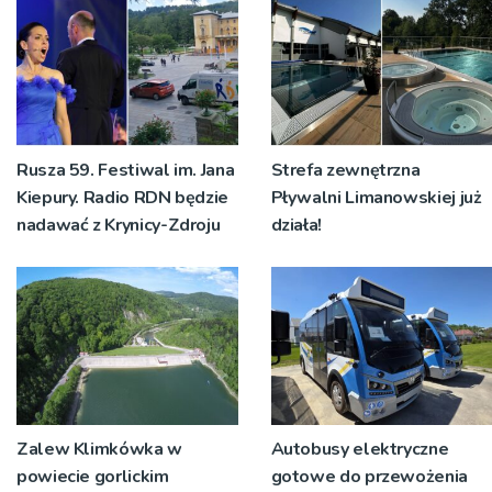
Rusza 59. Festiwal im. Jana
Strefa zewnętrzna
Kiepury. Radio RDN będzie
Pływalni Limanowskiej już
nadawać z Krynicy-Zdroju
działa!
Zalew Klimkówka w
Autobusy elektryczne
powiecie gorlickim
gotowe do przewożenia