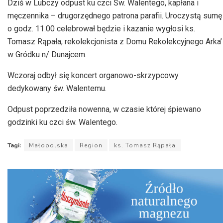
Dziś w Lubczy odpust ku czci Św. Walentego, kapłana i
męczennika – drugorzędnego patrona parafii. Uroczystą sumę
o godz. 11.00 celebrował będzie i kazanie wygłosi ks.
Tomasz Rąpała, rekolekcjonista z Domu Rekolekcyjnego Arka’
w Gródku n/ Dunajcem.
Wczoraj odbył się koncert organowo-skrzypcowy
dedykowany św. Walentemu.
Odpust poprzedziła nowenna, w czasie której śpiewano
godzinki ku czci św. Walentego.
Tagi:
Małopolska
Region
ks. Tomasz Rąpała