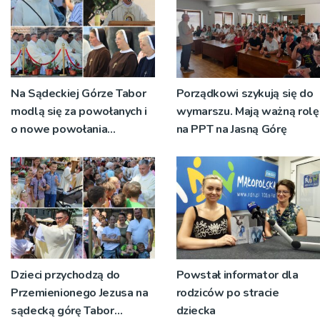
Na Sądeckiej Górze Tabor
Porządkowi szykują się do
modlą się za powołanych i
wymarszu. Mają ważną rolę
o nowe powołania
na PPT na Jasną Górę
[ZDJĘCIA]
Dzieci przychodzą do
Powstał informator dla
Przemienionego Jezusa na
rodziców po stracie
sądecką górę Tabor
dziecka