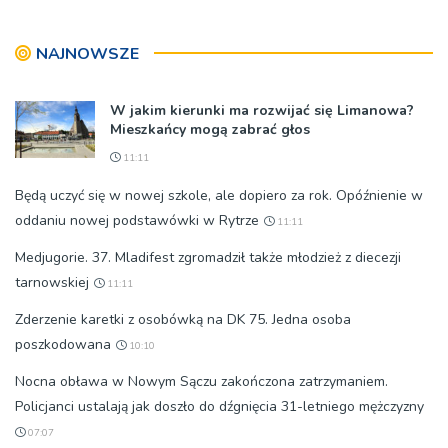
[ZDJĘCIA]
NAJNOWSZE
W jakim kierunki ma rozwijać się Limanowa?
Mieszkańcy mogą zabrać głos
11:11
Będą uczyć się w nowej szkole, ale dopiero za rok. Opóźnienie w
oddaniu nowej podstawówki w Rytrze
11:11
Medjugorie. 37. Mladifest zgromadził także młodzież z diecezji
tarnowskiej
11:11
Zderzenie karetki z osobówką na DK 75. Jedna osoba
poszkodowana
10:10
Nocna obława w Nowym Sączu zakończona zatrzymaniem.
Policjanci ustalają jak doszło do dźgnięcia 31-letniego mężczyzny
07:07