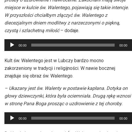
miejsce w kulcie św. Walentego, pojawiają się takie intencje.
W przyszłości chciałbym złączyć św. Walentego z
diecezjalnym dniem modlitwy z narzeczonymi o piękną,
czystą i szlachetną miłość
– dodaje.
Odtwarzacz
00:00
00:00
plików
dźwiękowych
Kult św. Walentego jest w Lubczy bardzo mocno
zakorzeniony w tradycji i religijności. W nawie bocznej
znajduje się obraz św. Walentego.
– Ukazany jest św. Walenty w postawie kapłana. Dotyka on
głowy dziewczynki, która była ociemniała. Drugą rękę wznosi
w stronę Pana Boga prosząc o uzdrowienie z tej choroby.
Odtwarzacz
00:00
00:00
plików
dźwiękowych