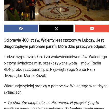
Od prawie 400 lat św. Walenty jest czczony w Lubczy. Jest
drugorzędnym patronem parafii, która dziś przeżywa odpust.
Ludzie wypraszają łaski za wstawiennictwem św. Walentego
o czym świadczą m.in. przekazywane wota – mówi Radiu
RDN proboszcz parafii pw. Najświętszego Serca Pana
Jezusa, ks. Marek Kuzak.
Wierni najczęściej proszą o pomoc św. Walentego w trudnych
sytuacjach.
– To choroby, cierpienia, uzależnienia. Najczęściej są to
prośby o uzdrowienie i nawrócenie. Zakochani mają swoje