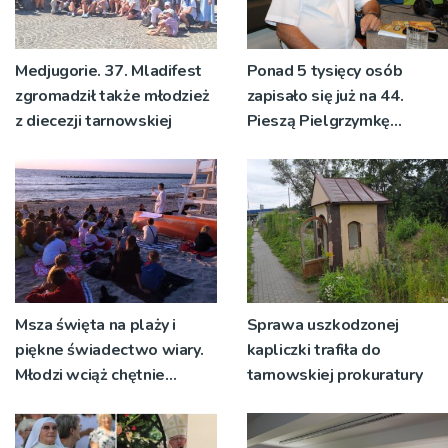
Medjugorie. 37. Mladifest
Ponad 5 tysięcy osób
zgromadził także młodzież
zapisało się już na 44.
z diecezji tarnowskiej
Pieszą Pielgrzymkę
Tarnowską [WIDEO]
Msza święta na plaży i
Sprawa uszkodzonej
piękne świadectwo wiary.
kapliczki trafiła do
Młodzi wciąż chętnie
tarnowskiej prokuratury
wyjeżdżają na oazy