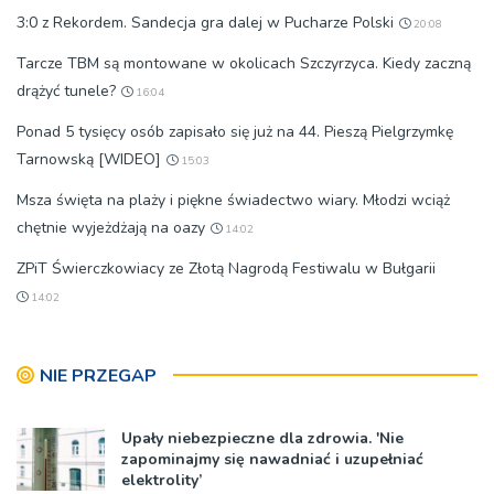
3:0 z Rekordem. Sandecja gra dalej w Pucharze Polski
20:08
Tarcze TBM są montowane w okolicach Szczyrzyca. Kiedy zaczną
drążyć tunele?
16:04
Ponad 5 tysięcy osób zapisało się już na 44. Pieszą Pielgrzymkę
Tarnowską [WIDEO]
15:03
Msza święta na plaży i piękne świadectwo wiary. Młodzi wciąż
chętnie wyjeżdżają na oazy
14:02
ZPiT Świerczkowiacy ze Złotą Nagrodą Festiwalu w Bułgarii
14:02
NIE PRZEGAP
Upały niebezpieczne dla zdrowia. 'Nie
zapominajmy się nawadniać i uzupełniać
elektrolity’