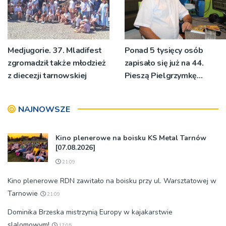
Medjugorie. 37. Mladifest
Ponad 5 tysięcy osób
zgromadził także młodzież
zapisało się już na 44.
z diecezji tarnowskiej
Pieszą Pielgrzymkę
Tarnowską [WIDEO]
NAJNOWSZE
Kino plenerowe na boisku KS Metal Tarnów
[07.08.2026]
21:09
Kino plenerowe RDN zawitało na boisku przy ul. Warsztatowej w
Tarnowie
21:09
Dominika Brzeska mistrzynią Europy w kajakarstwie
slalomowym!
17:05