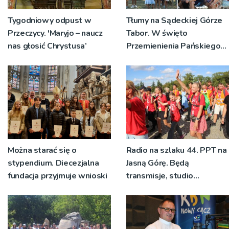
Tygodniowy odpust w
Tłumy na Sądeckiej Górze
Przeczycy. 'Maryjo – naucz
Tabor. W święto
nas głosić Chrystusa’
Przemienienia Pańskiego
bp Jeż przypominał o
znaczeniu Sakramentów
[ZDJĘCIA]
Można starać się o
Radio na szlaku 44. PPT na
stypendium. Diecezjalna
Jasną Górę. Będą
fundacja przyjmuje wnioski
transmisje, studio
pielgrzymkowe,
pozdrowienia