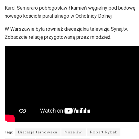
Kard. Semeraro pobłogosławił kamień węgielny pod budowę
nowego kościoła parafialnego w Ochotnicy Dolnej.
W Warszawie była również diecezjalna telewizja Synaj.tv.
Zobaczcie relację przygotowaną przez młodzież.
Tagi:
Diecezja tarnowska
Msza św.
Robert Rybak