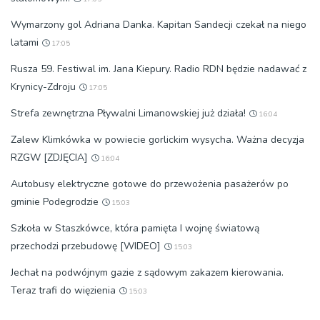
Wymarzony gol Adriana Danka. Kapitan Sandecji czekał na niego
latami
17:05
Rusza 59. Festiwal im. Jana Kiepury. Radio RDN będzie nadawać z
Krynicy-Zdroju
17:05
Strefa zewnętrzna Pływalni Limanowskiej już działa!
16:04
Zalew Klimkówka w powiecie gorlickim wysycha. Ważna decyzja
RZGW [ZDJĘCIA]
16:04
Autobusy elektryczne gotowe do przewożenia pasażerów po
gminie Podegrodzie
15:03
Szkoła w Staszkówce, która pamięta I wojnę światową
przechodzi przebudowę [WIDEO]
15:03
Jechał na podwójnym gazie z sądowym zakazem kierowania.
Teraz trafi do więzienia
15:03