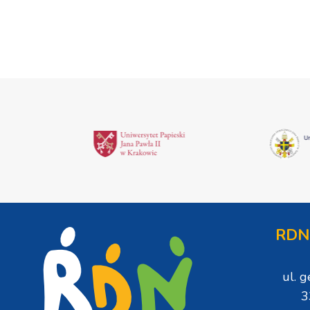
RDN
ul. 
3