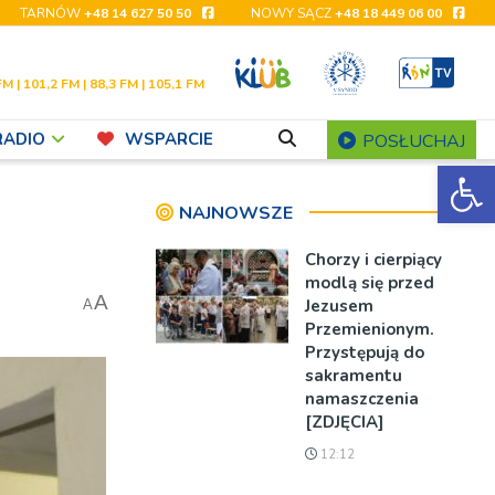
TARNÓW
+48 14 627 50 50
NOWY SĄCZ
+48 18 449 06 00
FM | 101,2 FM | 88,3 FM | 105,1 FM
RADIO
WSPARCIE
POSŁUCHAJ
Ot
NAJNOWSZE
Chorzy i cierpiący
modlą się przed
A
Jezusem
A
Przemienionym.
Przystępują do
sakramentu
namaszczenia
[ZDJĘCIA]
12:12