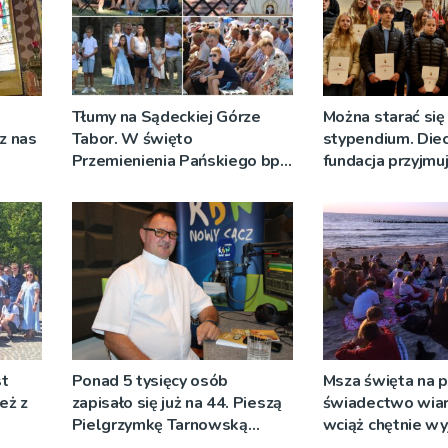
Tłumy na Sądeckiej Górze
Można starać się
cz nas
Tabor. W święto
stypendium. Diec
Przemienienia Pańskiego bp
fundacja przyjmu
Jeż przypominał o znaczeniu
Sakramentów [ZDJĘCIA]
st
Ponad 5 tysięcy osób
Msza święta na p
eż z
zapisało się już na 44. Pieszą
świadectwo wiar
Pielgrzymkę Tarnowską
wciąż chętnie wy
[WIDEO]
oazy