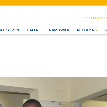
103,6 FM | 97,0 
RT ŻYCZEŃ
GALERIE
RAMÓWKA
REKLAMA