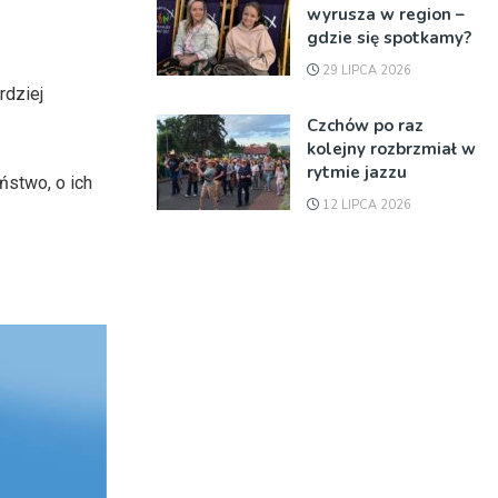
wyrusza w region –
gdzie się spotkamy?
29 LIPCA 2026
rdziej
Czchów po raz
kolejny rozbrzmiał w
rytmie jazzu
ństwo, o ich
12 LIPCA 2026