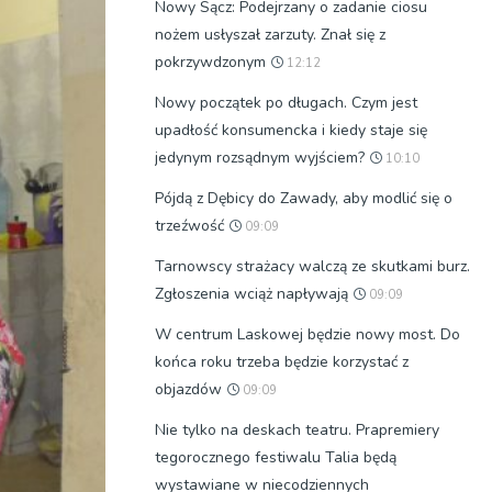
Nowy Sącz: Podejrzany o zadanie ciosu
nożem usłyszał zarzuty. Znał się z
pokrzywdzonym
12:12
Nowy początek po długach. Czym jest
upadłość konsumencka i kiedy staje się
jedynym rozsądnym wyjściem?
10:10
Pójdą z Dębicy do Zawady, aby modlić się o
trzeźwość
09:09
Tarnowscy strażacy walczą ze skutkami burz.
Zgłoszenia wciąż napływają
09:09
W centrum Laskowej będzie nowy most. Do
końca roku trzeba będzie korzystać z
objazdów
09:09
Nie tylko na deskach teatru. Prapremiery
tegorocznego festiwalu Talia będą
wystawiane w niecodziennych