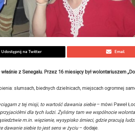
Udostępnij na Twitter
Email
ł właśnie z Senegalu. Przez 16 miesięcy był wolontariuszem „D
pienia: slumsach, biednych dzielnicach, miejscach ogromnej sam
ciągam z tej misji, to wartość dawania siebie
– mówi Paweł Ło
przyjaciółmi dla tych ludzi. Żyliśmy tam we wspólnocie wolonta
iedztwie m.in. więzienie, wysypisko śmieci, gdzie pracują ludzi
e dawanie siebie to jest sens w życiu
– dodaje.