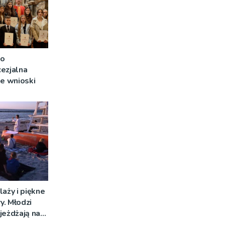
 o
ezjalna
je wnioski
laży i piękne
y. Młodzi
jeżdżają na