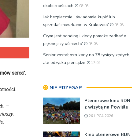
okolicznościach
08:08
Jak bezpiecznie i świadomie kupić lub
sprzedać mieszkanie w Krakowie?
08:08
Czym jest bonding i kiedy pomoże zadbać o
piękniejszy uśmiech?
08:08
Senior został oszukany na 78 tysięcy złotych,
ale odzyska pieniądze
17:05
omów serca”.
NIE PRZEGAP
otności.
Plenerowe kino RDN
ch.
–
z wizytą na Powiślu
riuszy.
26 LIPCA 2026
e.
Kino plenerowe RDN