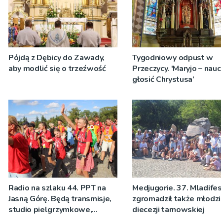
Pójdą z Dębicy do Zawady,
Tygodniowy odpust w
aby modlić się o trzeźwość
Przeczycy. 'Maryjo – nau
głosić Chrystusa’
Radio na szlaku 44. PPT na
Medjugorie. 37. Mladife
Jasną Górę. Będą transmisje,
zgromadził także młodzi
studio pielgrzymkowe,
diecezji tarnowskiej
pozdrowienia