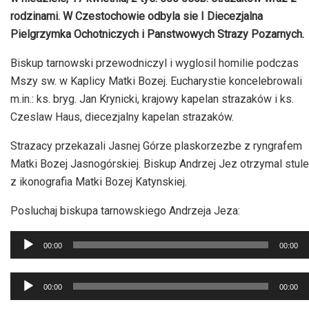
rodzinami. W Czestochowie odbyla sie I Diecezjalna
Pielgrzymka Ochotniczych i Panstwowych Strazy Pozarnych.
Biskup tarnowski przewodniczyl i wyglosil homilie podczas
Mszy sw. w Kaplicy Matki Bozej. Eucharystie koncelebrowali
m.in.: ks. bryg. Jan Krynicki, krajowy kapelan strazaków i ks.
Czeslaw Haus, diecezjalny kapelan strazaków.
Strazacy przekazali Jasnej Górze plaskorzezbe z ryngrafem
Matki Bozej Jasnogórskiej. Biskup Andrzej Jez otrzymal stule
z ikonografia Matki Bozej Katynskiej.
Posluchaj biskupa tarnowskiego Andrzeja Jeza:
Odtwarzacz
00:00
00:00
plików
dźwiękowych
Odtwarzacz
00:00
00:00
plików