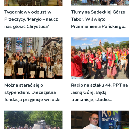
Tygodniowy odpust w
Tłumy na Sądeckiej Górze
Przeczycy. 'Maryjo – naucz
Tabor. W święto
nas głosić Chrystusa’
Przemienienia Pańskiego
bp Jeż przypominał o
znaczeniu Sakramentów
[ZDJĘCIA]
Można starać się o
Radio na szlaku 44. PPT na
stypendium. Diecezjalna
Jasną Górę. Będą
fundacja przyjmuje wnioski
transmisje, studio
pielgrzymkowe,
pozdrowienia