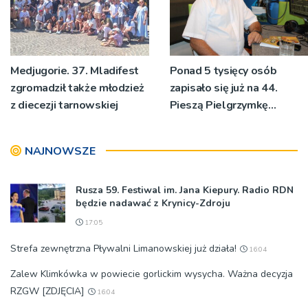
Medjugorie. 37. Mladifest
Ponad 5 tysięcy osób
zgromadził także młodzież
zapisało się już na 44.
z diecezji tarnowskiej
Pieszą Pielgrzymkę
Tarnowską [WIDEO]
NAJNOWSZE
Rusza 59. Festiwal im. Jana Kiepury. Radio RDN
będzie nadawać z Krynicy-Zdroju
17:05
Strefa zewnętrzna Pływalni Limanowskiej już działa!
16:04
Zalew Klimkówka w powiecie gorlickim wysycha. Ważna decyzja
RZGW [ZDJĘCIA]
16:04