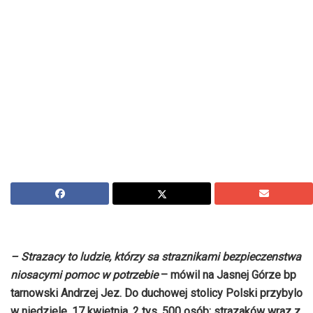
– Strazacy to ludzie, którzy sa straznikami bezpieczenstwa
niosacymi pomoc w potrzebie
– mówil na Jasnej Górze bp
tarnowski Andrzej Jez. Do duchowej stolicy Polski przybylo
w niedziele, 17 kwietnia, 2 tys. 500 osób: strazaków wraz z