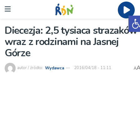
O
Diecezja: 2,5 tysiaca strazaków
wraz z rodzinami na Jasnej
Górze
autor / źródło:
Wydawca
2016/04/18 - 11:11
A