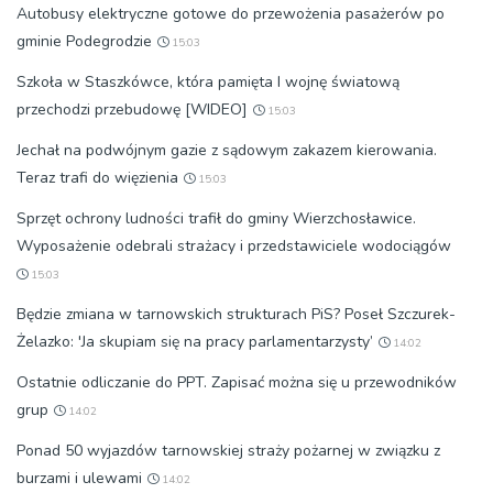
Autobusy elektryczne gotowe do przewożenia pasażerów po
gminie Podegrodzie
15:03
Szkoła w Staszkówce, która pamięta I wojnę światową
przechodzi przebudowę [WIDEO]
15:03
Jechał na podwójnym gazie z sądowym zakazem kierowania.
Teraz trafi do więzienia
15:03
Sprzęt ochrony ludności trafił do gminy Wierzchosławice.
Wyposażenie odebrali strażacy i przedstawiciele wodociągów
15:03
Będzie zmiana w tarnowskich strukturach PiS? Poseł Szczurek-
Żelazko: 'Ja skupiam się na pracy parlamentarzysty’
14:02
Ostatnie odliczanie do PPT. Zapisać można się u przewodników
grup
14:02
Ponad 50 wyjazdów tarnowskiej straży pożarnej w związku z
burzami i ulewami
14:02