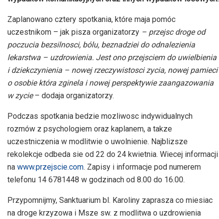
Zaplanowano cztery spotkania, które maja pomóc
uczestnikom – jak pisza organizatorzy
– przejsc droge od
poczucia bezsilnosci, bólu, beznadziei do odnalezienia
lekarstwa – uzdrowienia. Jest ono przejsciem do uwielbienia
i dziekczynienia – nowej rzeczywistosci zycia, nowej pamieci
o osobie która zginela i nowej perspektywie zaangazowania
w zycie
– dodaja organizatorzy.
Podczas spotkania bedzie mozliwosc indywidualnych
rozmów z psychologiem oraz kaplanem, a takze
uczestniczenia w modlitwie o uwolnienie. Najblizsze
rekolekcje odbeda sie od 22 do 24 kwietnia. Wiecej informacji
na
www.przejscie.com
. Zapisy i informacje pod numerem
telefonu 14 6781448 w godzinach od 8.00 do 16.00.
Przypomnijmy, Sanktuarium bl. Karoliny zaprasza co miesiac
na droge krzyzowa i Msze sw. z modlitwa o uzdrowienia