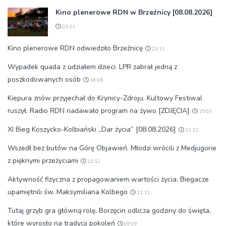
Kino plenerowe RDN w Brzeźnicy [08.08.2026]
23:11
Kino plenerowe RDN odwiedziło Brzeźnicę
23:11
Wypadek quada z udziałem dzieci. LPR zabrał jedną z
poszkodowanych osób
18:06
Kiepura znów przyjechał do Krynicy-Zdroju. Kultowy Festiwal
ruszył. Radio RDN nadawało program na żywo [ZDJĘCIA]
15:03
XI Bieg Koszycko-Kolbiański „Dar życia” [08.08.2026]
12:12
Wszedł bez butów na Górę Objawień. Młodzi wrócili z Medjugorie
z pięknymi przeżyciami
12:12
Aktywność fizyczna z propagowaniem wartości życia. Biegacze
upamiętnili św. Maksymiliana Kolbego
11:11
Tutaj grzyb gra główną rolę. Borzęcin odlicza godziny do święta,
które wyrosło na tradycji pokoleń
09:09