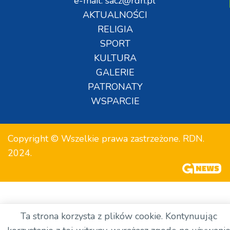
e-mail: sacz@rdn.pl
AKTUALNOŚCI
RELIGIA
SPORT
KULTURA
GALERIE
PATRONATY
WSPARCIE
Copyright © Wszelkie prawa zastrzeżone. RDN.
2024.
Ta strona korzysta z plików cookie. Kontynuując