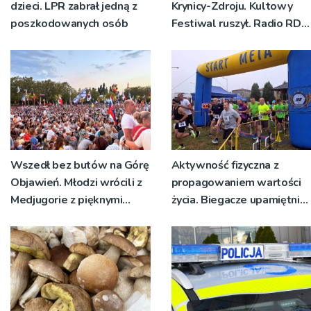
dzieci. LPR zabrał jedną z
Krynicy-Zdroju. Kultowy
poszkodowanych osób
Festiwal ruszył. Radio RDN
nadawało program na
żywo [ZDJĘCIA]
Wszedł bez butów na Górę
Aktywność fizyczna z
Objawień. Młodzi wrócili z
propagowaniem wartości
Medjugorie z pięknymi
życia. Biegacze upamiętnili
przeżyciami
św. Maksymiliana Kolbego