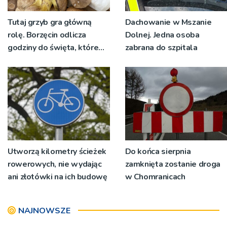
Tutaj grzyb gra główną
Dachowanie w Mszanie
rolę. Borzęcin odlicza
Dolnej. Jedna osoba
godziny do święta, które
zabrana do szpitala
wyrosło na tradycji
pokoleń
Utworzą kilometry ścieżek
Do końca sierpnia
rowerowych, nie wydając
zamknięta zostanie droga
ani złotówki na ich budowę
w Chomranicach
NAJNOWSZE