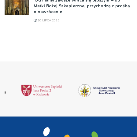
‘Od mamy zawsze wraca się lepszym’ – do
Matki Bożej Szkaplerznej przychodzą z prośbą
o nawrócenie
10 LIPCA 2026