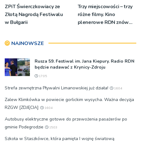
ZPiT Świerczkowiacy ze
Trzy miejscowości – trzy
Złotą Nagrodą Festiwalu
różne filmy. Kino
w Bułgarii
plenerowe RDN znów
rusza w region
NAJNOWSZE
Rusza 59. Festiwal im. Jana Kiepury. Radio RDN
będzie nadawać z Krynicy-Zdroju
17:05
Strefa zewnętrzna Pływalni Limanowskiej już działa!
16:04
Zalew Klimkówka w powiecie gorlickim wysycha. Ważna decyzja
RZGW [ZDJĘCIA]
16:04
Autobusy elektryczne gotowe do przewożenia pasażerów po
gminie Podegrodzie
15:03
Szkoła w Staszkówce, która pamięta I wojnę światową