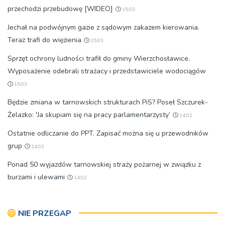
przechodzi przebudowę [WIDEO]
15:03
Jechał na podwójnym gazie z sądowym zakazem kierowania.
Teraz trafi do więzienia
15:03
Sprzęt ochrony ludności trafił do gminy Wierzchosławice.
Wyposażenie odebrali strażacy i przedstawiciele wodociągów
15:03
Będzie zmiana w tarnowskich strukturach PiS? Poseł Szczurek-
Żelazko: 'Ja skupiam się na pracy parlamentarzysty’
14:02
Ostatnie odliczanie do PPT. Zapisać można się u przewodników
grup
14:02
Ponad 50 wyjazdów tarnowskiej straży pożarnej w związku z
burzami i ulewami
14:02
NIE PRZEGAP