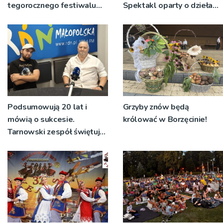
tegorocznego festiwalu
Spektakl oparty o dzieła
Talia będą wystawiane w
św. Teresy Wielkiej
niecodziennych
okolicznościach
Podsumowują 20 lat i
Grzyby znów będą
mówią o sukcesie.
królować w Borzęcinie!
Tarnowski zespół świętuje
jubileusz i zaprasza na
koncert