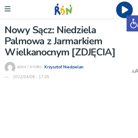
O
Nowy Sącz: Niedziela
Palmowa z Jarmarkiem
Wielkanocnym [ZDJĘCIA]
autor / źródło:
Krzysztof Niedzielan
A
2022/04/08 - 17:05