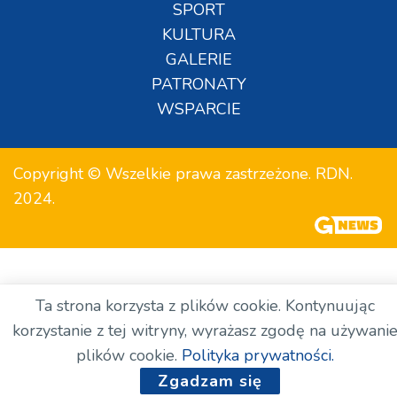
SPORT
KULTURA
GALERIE
PATRONATY
WSPARCIE
Copyright © Wszelkie prawa zastrzeżone. RDN.
2024.
Ta strona korzysta z plików cookie. Kontynuując
korzystanie z tej witryny, wyrażasz zgodę na używani
plików cookie.
Polityka prywatności.
Zgadzam się