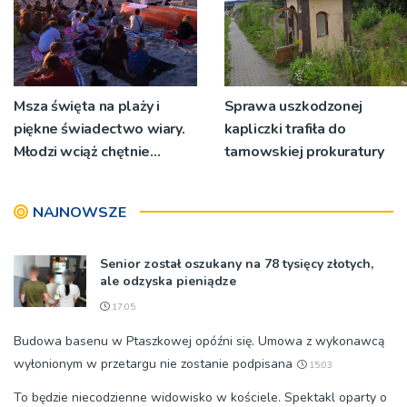
Msza święta na plaży i
Sprawa uszkodzonej
piękne świadectwo wiary.
kapliczki trafiła do
Młodzi wciąż chętnie
tarnowskiej prokuratury
wyjeżdżają na oazy
NAJNOWSZE
Senior został oszukany na 78 tysięcy złotych,
ale odzyska pieniądze
17:05
Budowa basenu w Ptaszkowej opóźni się. Umowa z wykonawcą
wyłonionym w przetargu nie zostanie podpisana
15:03
To będzie niecodzienne widowisko w kościele. Spektakl oparty o