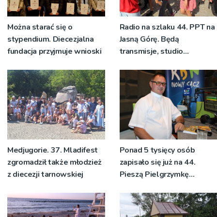
Można starać się o
Radio na szlaku 44. PPT na
stypendium. Diecezjalna
Jasną Górę. Będą
fundacja przyjmuje wnioski
transmisje, studio
pielgrzymkowe,
pozdrowienia
Medjugorie. 37. Mladifest
Ponad 5 tysięcy osób
zgromadził także młodzież
zapisało się już na 44.
z diecezji tarnowskiej
Pieszą Pielgrzymkę
Tarnowską [WIDEO]