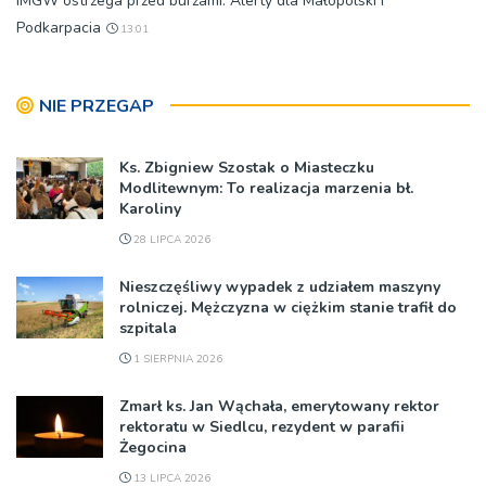
IMGW ostrzega przed burzami. Alerty dla Małopolski i
Podkarpacia
13:01
NIE PRZEGAP
Ks. Zbigniew Szostak o Miasteczku
Modlitewnym: To realizacja marzenia bł.
Karoliny
28 LIPCA 2026
Nieszczęśliwy wypadek z udziałem maszyny
rolniczej. Mężczyzna w ciężkim stanie trafił do
szpitala
1 SIERPNIA 2026
Zmarł ks. Jan Wąchała, emerytowany rektor
rektoratu w Siedlcu, rezydent w parafii
Żegocina
13 LIPCA 2026