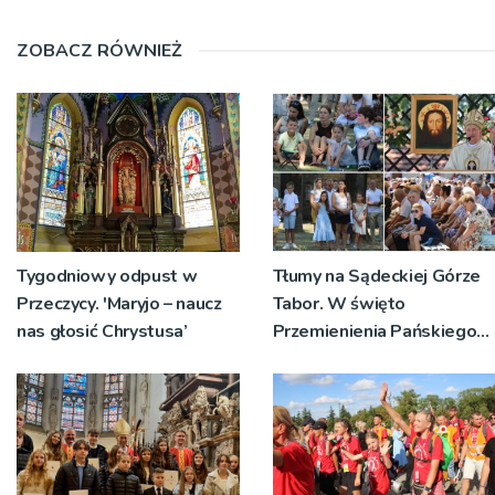
ZOBACZ RÓWNIEŻ
Tygodniowy odpust w
Tłumy na Sądeckiej Górze
Przeczycy. 'Maryjo – naucz
Tabor. W święto
nas głosić Chrystusa’
Przemienienia Pańskiego
bp Jeż przypominał o
znaczeniu Sakramentów
[ZDJĘCIA]