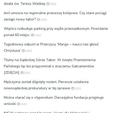
działa św. Teresy Wielkiej
15:03
Jest umowa na regionalne przewozy kolejowe. Czy stare pociągi
zastąpi nowy tabor?
14:02
Wojnicz rozbuduje parking przy węźle przesiadkowym. Powstanie
ponad 60 miejsc
14:02
Tygodniowy odpust w Przeczycy. 'Maryjo – naucz nas głosić
Chrystusa’
14:02
Tłumy na Sądeckiej Górze Tabor. W święto Przemienienia
Pańskiego bp Jeż przypominał o znaczeniu Sakramentów
[ZDJĘCIA]
13:01
Mężczyzna został dźgnięty nożem. Pierwsze ustalenia
nowosądeckiej prokuratury w tej sprawie
13:01
Można starać się o stypendium. Diecezjalna fundacja przyjmuje
wnioski
13:01