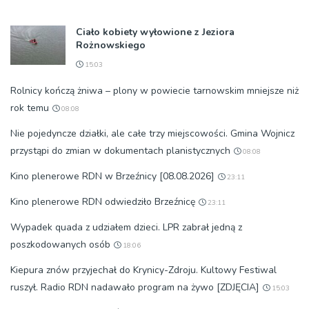
Ciało kobiety wyłowione z Jeziora
Rożnowskiego
15:03
Rolnicy kończą żniwa – plony w powiecie tarnowskim mniejsze niż
rok temu
08:08
Nie pojedyncze działki, ale całe trzy miejscowości. Gmina Wojnicz
przystąpi do zmian w dokumentach planistycznych
08:08
Kino plenerowe RDN w Brzeźnicy [08.08.2026]
23:11
Kino plenerowe RDN odwiedziło Brzeźnicę
23:11
Wypadek quada z udziałem dzieci. LPR zabrał jedną z
poszkodowanych osób
18:06
Kiepura znów przyjechał do Krynicy-Zdroju. Kultowy Festiwal
ruszył. Radio RDN nadawało program na żywo [ZDJĘCIA]
15:03