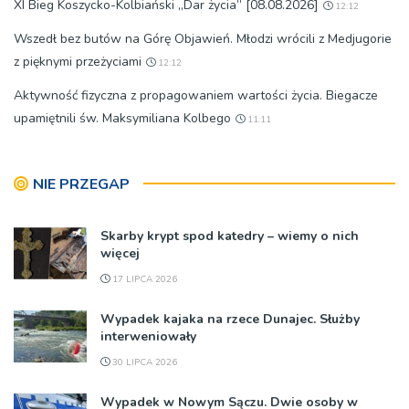
XI Bieg Koszycko-Kolbiański „Dar życia” [08.08.2026]
12:12
Wszedł bez butów na Górę Objawień. Młodzi wrócili z Medjugorie
z pięknymi przeżyciami
12:12
Aktywność fizyczna z propagowaniem wartości życia. Biegacze
upamiętnili św. Maksymiliana Kolbego
11:11
NIE PRZEGAP
Skarby krypt spod katedry – wiemy o nich
więcej
17 LIPCA 2026
Wypadek kajaka na rzece Dunajec. Służby
interweniowały
30 LIPCA 2026
Wypadek w Nowym Sączu. Dwie osoby w