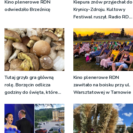
Kino plenerowe RDN
Kiepura znów przyjechał do
odwiedziło Brzeźnicę
Krynicy-Zdroju. Kultowy
Festiwal ruszył. Radio RDN
nadawało program na
żywo [ZDJĘCIA]
Tutaj grzyb gra główną
Kino plenerowe RDN
rolę. Borzęcin odlicza
zawitało na boisku przy ul.
godziny do święta, które
Warsztatowej w Tarnowie
wyrosło na tradycji
pokoleń