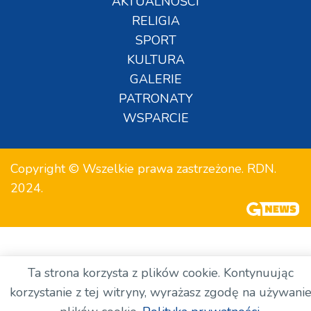
AKTUALNOŚCI
RELIGIA
SPORT
KULTURA
GALERIE
PATRONATY
WSPARCIE
Copyright © Wszelkie prawa zastrzeżone. RDN.
2024.
Ta strona korzysta z plików cookie. Kontynuując
korzystanie z tej witryny, wyrażasz zgodę na używani