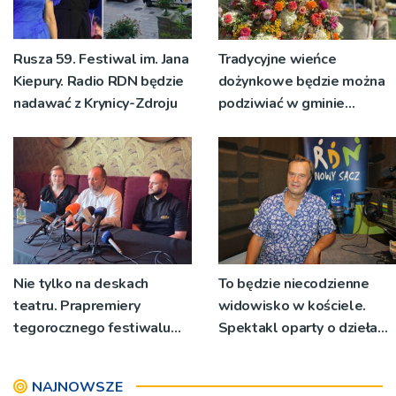
Rusza 59. Festiwal im. Jana
Tradycyjne wieńce
Kiepury. Radio RDN będzie
dożynkowe będzie można
nadawać z Krynicy-Zdroju
podziwiać w gminie
Ryglice
Nie tylko na deskach
To będzie niecodzienne
teatru. Prapremiery
widowisko w kościele.
tegorocznego festiwalu
Spektakl oparty o dzieła
Talia będą wystawiane w
św. Teresy Wielkiej
niecodziennych
NAJNOWSZE
okolicznościach