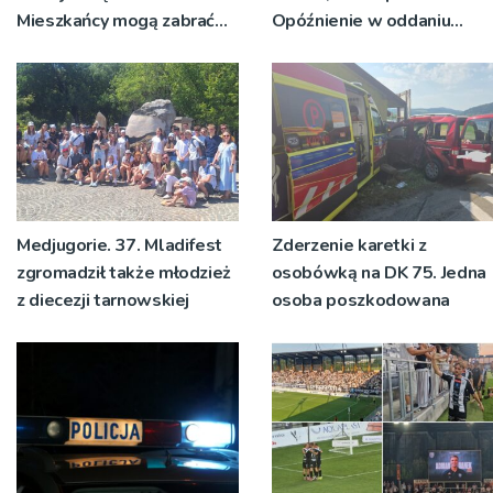
Mieszkańcy mogą zabrać
Opóźnienie w oddaniu
głos
nowej podstawówki w
Rytrze
Medjugorie. 37. Mladifest
Zderzenie karetki z
zgromadził także młodzież
osobówką na DK 75. Jedna
z diecezji tarnowskiej
osoba poszkodowana