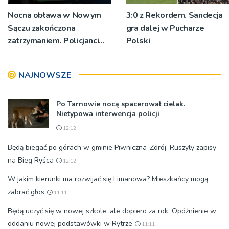
Nocna obława w Nowym
3:0 z Rekordem. Sandecja
Sączu zakończona
gra dalej w Pucharze
zatrzymaniem. Policjanci
Polski
ustalają jak doszło do
dźgnięcia 31-letniego
NAJNOWSZE
mężczyzny
Po Tarnowie nocą spacerował cielak.
Nietypowa interwencja policji
12:12
Będą biegać po górach w gminie Piwniczna-Zdrój. Ruszyły zapisy
na Bieg Ryśca
12:12
W jakim kierunki ma rozwijać się Limanowa? Mieszkańcy mogą
zabrać głos
11:11
Będą uczyć się w nowej szkole, ale dopiero za rok. Opóźnienie w
oddaniu nowej podstawówki w Rytrze
11:11