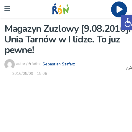
O
Magazyn Zuzlowy [9.08.2016]:
Unia Tarnów w I lidze. To juz
pewne!
autor / źródło:
Sebastian Szafarz
A
2016/08/09 - 18:06