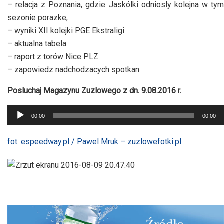
– relacja z Poznania, gdzie Jaskólki odniosly kolejna w tym
sezonie porazke,
– wyniki XII kolejki PGE Ekstraligi
– aktualna tabela
– raport z torów Nice PLZ
– zapowiedz nadchodzacych spotkan
Posluchaj Magazynu Zuzlowego z dn. 9.08.2016 r.
Odtwarzacz
00:00
00:00
plików
dźwiękowych
fot. espeedway.pl / Pawel Mruk – zuzlowefotki.pl