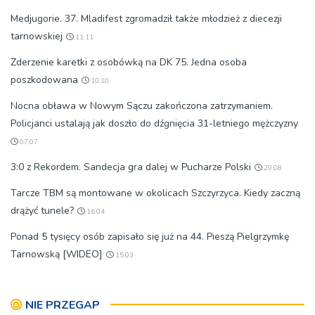
Medjugorie. 37. Mladifest zgromadził także młodzież z diecezji
tarnowskiej
11:11
Zderzenie karetki z osobówką na DK 75. Jedna osoba
poszkodowana
10:10
Nocna obława w Nowym Sączu zakończona zatrzymaniem.
Policjanci ustalają jak doszło do dźgnięcia 31-letniego mężczyzny
07:07
3:0 z Rekordem. Sandecja gra dalej w Pucharze Polski
20:08
Tarcze TBM są montowane w okolicach Szczyrzyca. Kiedy zaczną
drążyć tunele?
16:04
Ponad 5 tysięcy osób zapisało się już na 44. Pieszą Pielgrzymkę
Tarnowską [WIDEO]
15:03
NIE PRZEGAP