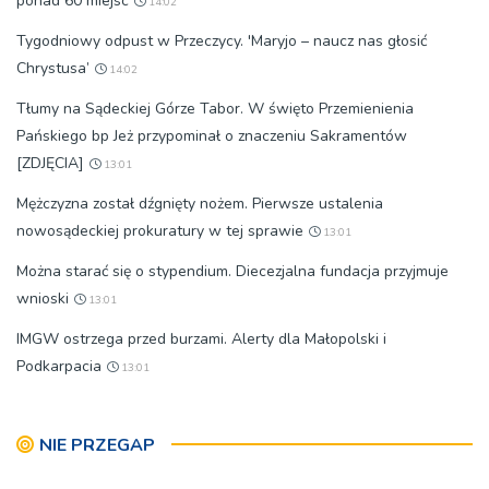
ponad 60 miejsc
14:02
Tygodniowy odpust w Przeczycy. 'Maryjo – naucz nas głosić
Chrystusa’
14:02
Tłumy na Sądeckiej Górze Tabor. W święto Przemienienia
Pańskiego bp Jeż przypominał o znaczeniu Sakramentów
[ZDJĘCIA]
13:01
Mężczyzna został dźgnięty nożem. Pierwsze ustalenia
nowosądeckiej prokuratury w tej sprawie
13:01
Można starać się o stypendium. Diecezjalna fundacja przyjmuje
wnioski
13:01
IMGW ostrzega przed burzami. Alerty dla Małopolski i
Podkarpacia
13:01
NIE PRZEGAP