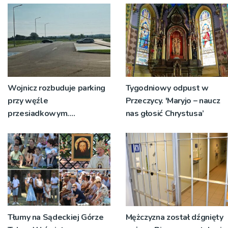
Wojnicz rozbuduje parking
Tygodniowy odpust w
przy węźle
Przeczycy. 'Maryjo – naucz
przesiadkowym.
nas głosić Chrystusa’
Powstanie ponad 60
miejsc
Tłumy na Sądeckiej Górze
Mężczyzna został dźgnięty