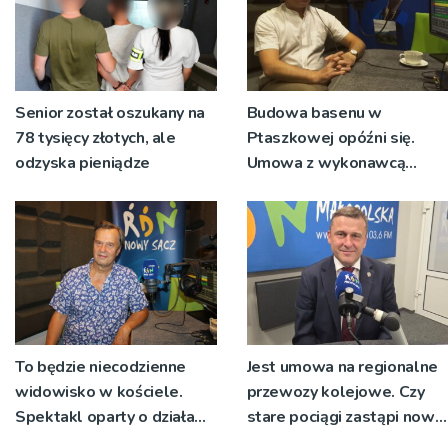
Senior został oszukany na
Budowa basenu w
78 tysięcy złotych, ale
Ptaszkowej opóźni się.
odzyska pieniądze
Umowa z wykonawcą
wyłonionym w przetargu
nie zostanie podpisana
To będzie niecodzienne
Jest umowa na regionalne
widowisko w kościele.
przewozy kolejowe. Czy
Spektakl oparty o działa
stare pociągi zastąpi nowy
św. Teresy Wielkiej
tabor?