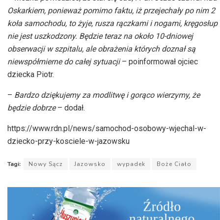
Oskarkiem, ponieważ pomimo faktu, iż przejechały po nim 2
koła samochodu, to żyje, rusza rączkami i nogami, kręgosłup
nie jest uszkodzony. Będzie teraz na około 10-dniowej
obserwacji w szpitalu, ale obrażenia których doznał są
niewspółmierne do całej sytuacji
– poinformował ojciec
dziecka Piotr.
–
Bardzo dziękujemy za modlitwę i gorąco wierzymy, że
będzie dobrze
– dodał.
https://www.rdn.pl/news/samochod-osobowy-wjechal-w-
dziecko-przy-kosciele-w-jazowsku
Tagi:
Nowy Sącz
Jazowsko
wypadek
Boże Ciało