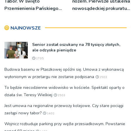
Tabor. W święto
nożem. Pierwsze ustalenia
Przemienienia Pańskiego
nowosądeckiej prokuratury
bp Jeż przypominał o
w tej sprawie
znaczeniu Sakramentów
NAJNOWSZE
[ZDJĘCIA]
Senior został oszukany na 78 tysięcy złotych,
ale odzyska pieniądze
17:05
Budowa basenu w Ptaszkowej opóźni się. Umowa z wykonawcą
wyłonionym w przetargu nie zostanie podpisana
15:03
To będzie niecodzienne widowisko w kościele. Spektakl oparty o
działa św. Teresy Wielkiej
15:03
Jest umowa na regionalne przewozy kolejowe. Czy stare pociągi
zastąpi nowy tabor?
14:02
Wojnicz rozbuduje parking przy węźle przesiadkowym. Powstanie