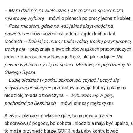
–
Mam dziś nie za wiele czasu, ale może na spacer poza
miasto się wybiorę
– mówi o planach po pracy jedna z kobiet.
–
Poza miastem, gdzie na wsi, jakieś aktywności na
powietrzu
– mówi uczennica jeden z sądeckich szkół
średnich. –
Dzisiaj to mamy takie wolne, trochę przymusowe,
trochę nie
– przyznaje o swoich obowiązkach pracowniczych
jeden z mieszkańców Nowego Sącz, ale jak dodaje –
Na
pewno wybierzemy się na spacer. Możliwe, że pojedziemy to
Starego Sącza.
–
Lubię siedzieć w parku, szkicować, czytać i uczyć się
języka koreańskiego
– przedstawia swoje hobby i plany na
niedzielę młoda dziewczyna. –
Wybieram się w góry,
pochodzić po Beskidach
– mówi starszy mężczyzna
A jak już planujemy właśnie góry, to na pewno trzeba
obserwować pogodę, bo sobota i niedziela mają być upalne, a
to może przynieść burze. GOPR radzi, aby kontrolować