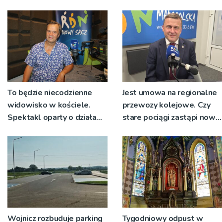
wyłonionym w przetargu
nie zostanie podpisana
To będzie niecodzienne
Jest umowa na regionalne
widowisko w kościele.
przewozy kolejowe. Czy
Spektakl oparty o działa
stare pociągi zastąpi nowy
św. Teresy Wielkiej
tabor?
Wojnicz rozbuduje parking
Tygodniowy odpust w