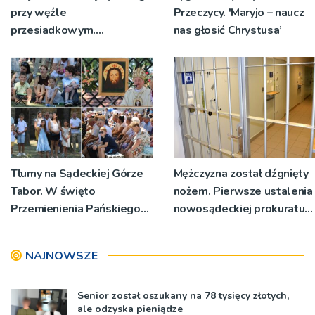
przy węźle
Przeczycy. 'Maryjo – naucz
przesiadkowym.
nas głosić Chrystusa’
Powstanie ponad 60
miejsc
Tłumy na Sądeckiej Górze
Mężczyzna został dźgnięty
Tabor. W święto
nożem. Pierwsze ustalenia
Przemienienia Pańskiego
nowosądeckiej prokuratury
bp Jeż przypominał o
w tej sprawie
znaczeniu Sakramentów
NAJNOWSZE
[ZDJĘCIA]
Senior został oszukany na 78 tysięcy złotych,
ale odzyska pieniądze