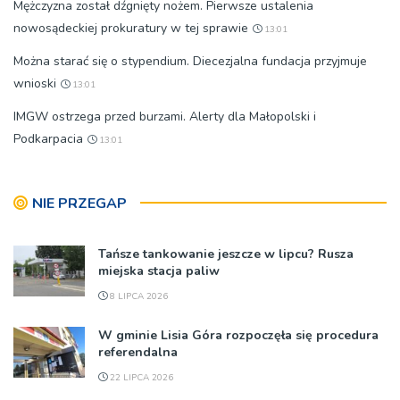
Mężczyzna został dźgnięty nożem. Pierwsze ustalenia
nowosądeckiej prokuratury w tej sprawie
13:01
Można starać się o stypendium. Diecezjalna fundacja przyjmuje
wnioski
13:01
IMGW ostrzega przed burzami. Alerty dla Małopolski i
Podkarpacia
13:01
NIE PRZEGAP
Tańsze tankowanie jeszcze w lipcu? Rusza
miejska stacja paliw
8 LIPCA 2026
W gminie Lisia Góra rozpoczęła się procedura
referendalna
22 LIPCA 2026