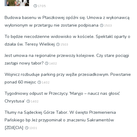
17:05
Budowa basenu w Ptaszkowej opóźni się. Umowa z wykonawcą
wyłonionym w przetargu nie zostanie podpisana
15:03
To będzie niecodzienne widowisko w kościele. Spektakl oparty o
działa św. Teresy Wielkiej
15:03
Jest umowa na regionalne przewozy kolejowe. Czy stare pociągi
zastąpi nowy tabor?
14:02
Wojnicz rozbuduje parking przy węźle przesiadkowym. Powstanie
ponad 60 miejsc
14:02
Tygodniowy odpust w Przeczycy. 'Maryjo – naucz nas głosić
Chrystusa’
14:02
Tłumy na Sądeckiej Górze Tabor. W święto Przemienienia
Pańskiego bp Jeż przypominał o znaczeniu Sakramentów
[ZDJĘCIA]
13:01