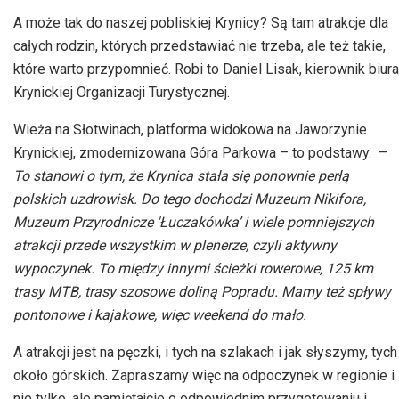
A może tak do naszej pobliskiej Krynicy? Są tam atrakcje dla
całych rodzin, których przedstawiać nie trzeba, ale też takie,
które warto przypomnieć. Robi to Daniel Lisak, kierownik biura
Krynickiej Organizacji Turystycznej.
Wieża na Słotwinach, platforma widokowa na Jaworzynie
Krynickiej, zmodernizowana Góra Parkowa – to podstawy. –
To stanowi o tym, że Krynica stała się ponownie perłą
polskich uzdrowisk. Do tego dochodzi Muzeum Nikifora,
Muzeum Przyrodnicze 'Łuczakówka’ i wiele pomniejszych
atrakcji przede wszystkim w plenerze, czyli aktywny
wypoczynek. To między innymi ścieżki rowerowe, 125 km
trasy MTB, trasy szosowe doliną Popradu. Mamy też spływy
pontonowe i kajakowe, więc weekend do mało.
A atrakcji jest na pęczki, i tych na szlakach i jak słyszymy, tych
około górskich. Zapraszamy więc na odpoczynek w regionie i
nie tylko, ale pamiętajcie o odpowiednim przygotowaniu i