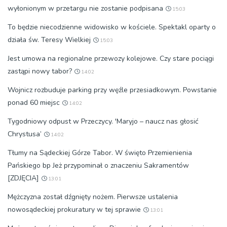
wyłonionym w przetargu nie zostanie podpisana
15:03
To będzie niecodzienne widowisko w kościele. Spektakl oparty o
działa św. Teresy Wielkiej
15:03
Jest umowa na regionalne przewozy kolejowe. Czy stare pociągi
zastąpi nowy tabor?
14:02
Wojnicz rozbuduje parking przy węźle przesiadkowym. Powstanie
ponad 60 miejsc
14:02
Tygodniowy odpust w Przeczycy. 'Maryjo – naucz nas głosić
Chrystusa’
14:02
Tłumy na Sądeckiej Górze Tabor. W święto Przemienienia
Pańskiego bp Jeż przypominał o znaczeniu Sakramentów
[ZDJĘCIA]
13:01
Mężczyzna został dźgnięty nożem. Pierwsze ustalenia
nowosądeckiej prokuratury w tej sprawie
13:01