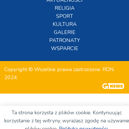
AKTUALNOŚCI
RELIGIA
SPORT
KULTURA
GALERIE
PATRONATY
WSPARCIE
Copyright © Wszelkie prawa zastrzeżone. RDN.
2024.
Ta strona korzysta z plików cookie. Kontynuując
korzystanie z tej witryny, wyrażasz zgodę na używani
plików cookie.
Polityka prywatności.