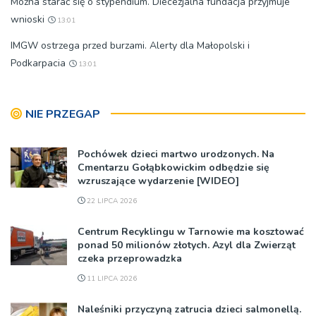
Można starać się o stypendium. Diecezjalna fundacja przyjmuje
wnioski
13:01
IMGW ostrzega przed burzami. Alerty dla Małopolski i
Podkarpacia
13:01
NIE PRZEGAP
Pochówek dzieci martwo urodzonych. Na
Cmentarzu Gołąbkowickim odbędzie się
wzruszające wydarzenie [WIDEO]
22 LIPCA 2026
Centrum Recyklingu w Tarnowie ma kosztować
ponad 50 milionów złotych. Azyl dla Zwierząt
czeka przeprowadzka
11 LIPCA 2026
Naleśniki przyczyną zatrucia dzieci salmonellą.