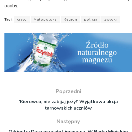
osoby.
Tagi:
ciało
Małopolska
Region
policja
zwłoki
Poprzedni
’Kierowco, nie zabijaj jeży!’ Wyjątkowa akcja
tarnowskich uczniów
Następny
Orkiestry Dęte przejęły Limanową. W Parku Miejskim