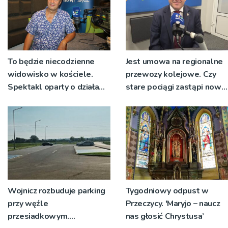
To będzie niecodzienne
Jest umowa na regionalne
widowisko w kościele.
przewozy kolejowe. Czy
Spektakl oparty o działa
stare pociągi zastąpi nowy
św. Teresy Wielkiej
tabor?
Wojnicz rozbuduje parking
Tygodniowy odpust w
przy węźle
Przeczycy. 'Maryjo – naucz
przesiadkowym.
nas głosić Chrystusa’