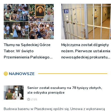
Powstanie ponad 60
miejsc
Tłumy na Sądeckiej Górze
Mężczyzna został dźgnięty
Tabor. W święto
nożem. Pierwsze ustalenia
Przemienienia Pańskiego
nowosądeckiej prokuratury
bp Jeż przypominał o
w tej sprawie
znaczeniu Sakramentów
NAJNOWSZE
[ZDJĘCIA]
Senior został oszukany na 78 tysięcy złotych,
ale odzyska pieniądze
17:05
Budowa basenu w Ptaszkowej opóźni się. Umowa z wykonawcą