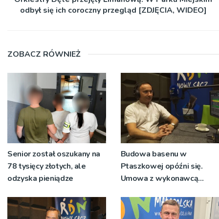
odbył się ich coroczny przegląd [ZDJĘCIA, WIDEO]
ZOBACZ RÓWNIEŻ
Senior został oszukany na
Budowa basenu w
78 tysięcy złotych, ale
Ptaszkowej opóźni się.
odzyska pieniądze
Umowa z wykonawcą
wyłonionym w przetargu
nie zostanie podpisana