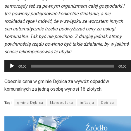
samorządy też są pewnym organizmem całej gospodarki i
też powinny podejmować konkretne działania, a nie
rozkładać ręce i mówić, że w związku ze wzrostem innych
cen automatycznie trzeba podwyższać ceny za usługi
komunalne. Tak być nie powinno. Z drugiej jednak strony
powinnością rządu powinno być takie działanie, by w jakimś
sensie rekompensować te ubytki.
Odtwarzacz
00:00
00:00
plików
dźwiękowych
Obecnie cena w gminie Dębica za wywóz odpadów
komunalnych za jedną osobę wynosi 16 złotych.
Tagi:
gmina Dębica
Małopolska
inflacja
Dębica