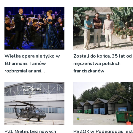
rocznicy Bitwy
wyjeżdżać z garażu
Warszawskiej w Woli
wozem, żeby mieć miejsce
Rzędzińskiej
do przebierania na akcję
Wielka opera nie tylko w
Zostali do końca. 35 lat od
filharmonii. Tarnów
męczeństwa polskich
rozbrzmiał ariami
franciszkanów
największych mistrzów
PZL Mielec bez nowych
PSZOK w Podegrodziu jest