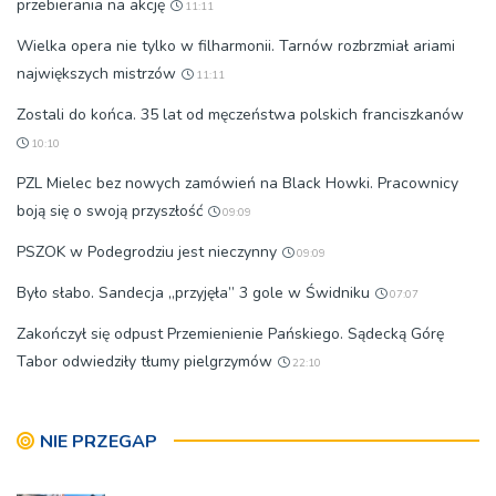
przebierania na akcję
11:11
Wielka opera nie tylko w filharmonii. Tarnów rozbrzmiał ariami
największych mistrzów
11:11
Zostali do końca. 35 lat od męczeństwa polskich franciszkanów
10:10
PZL Mielec bez nowych zamówień na Black Howki. Pracownicy
boją się o swoją przyszłość
09:09
PSZOK w Podegrodziu jest nieczynny
09:09
Było słabo. Sandecja „przyjęła” 3 gole w Świdniku
07:07
Zakończył się odpust Przemienienie Pańskiego. Sądecką Górę
Tabor odwiedziły tłumy pielgrzymów
22:10
NIE PRZEGAP