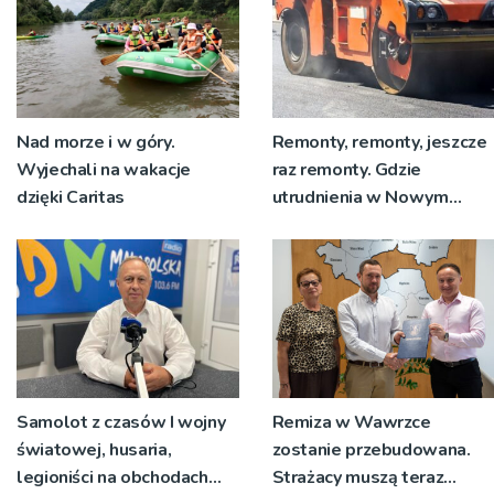
Nad morze i w góry.
Remonty, remonty, jeszcze
Wyjechali na wakacje
raz remonty. Gdzie
dzięki Caritas
utrudnienia w Nowym
Sączu?
Samolot z czasów I wojny
Remiza w Wawrzce
światowej, husaria,
zostanie przebudowana.
legioniści na obchodach
Strażacy muszą teraz