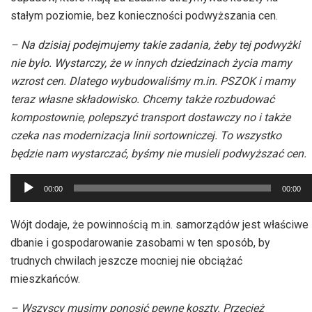
stałym poziomie, bez konieczności podwyższania cen.
– Na dzisiaj podejmujemy takie zadania, żeby tej podwyżki
nie było. Wystarczy, że w innych dziedzinach życia mamy
wzrost cen. Dlatego wybudowaliśmy m.in. PSZOK i mamy
teraz własne składowisko. Chcemy także rozbudować
kompostownie, polepszyć transport dostawczy no i także
czeka nas modernizacja linii sortowniczej. To wszystko
będzie nam wystarczać, byśmy nie musieli podwyższać cen.
Odtwarzacz
00:00
00:00
plików
dźwiękowych
Wójt dodaje, że powinnością m.in. samorządów jest właściwe
dbanie i gospodarowanie zasobami w ten sposób, by
trudnych chwilach jeszcze mocniej nie obciążać
mieszkańców.
– Wszyscy musimy ponosić pewne koszty. Przecież