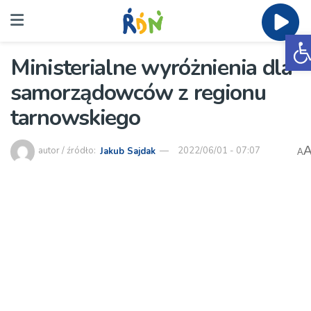
O
Ministerialne wyróżnienia dla
samorządowców z regionu
tarnowskiego
autor / źródło:
Jakub Sajdak
2022/06/01 - 07:07
A