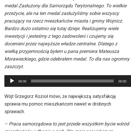
medal Zasłużony dla Samorządu Terytorialnego. To wielkie
przeżycie, ale na ten medal zasłużyliśmy sobie wszyscy
pracujący na rzecz mieszkańców miasta i gminy Wojnicz.
Bardzo dużo ostatnio się tutaj dzieje. Realizujemy wiele
inwestycji i jesteśmy z tego zadowoleni i czujemy się
docenieni przez najwyższe władze centralne. Dlatego z
wielką przyjemnością byłem u pana premiera Mateusza
Morawieckiego, gdzie odebrałem medal. To dla nas ogromny
zaszczyt.
Odtwarzacz
00:00
00:00
plików
dźwiękowych
Wójt Grzegorz Kozioł mówi, że największą satysfakcję
sprawia mu pomoc mieszkańcom nawet w drobnych
sprawach.
– Praca samorządowa to jest przede wszystkim bycie wśród