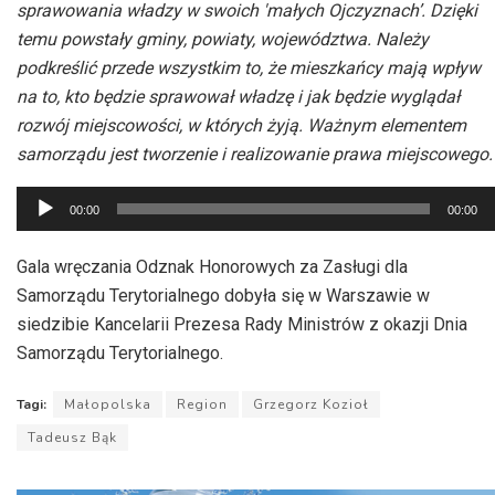
sprawowania władzy w swoich 'małych Ojczyznach’. Dzięki
temu powstały gminy, powiaty, województwa. Należy
podkreślić przede wszystkim to, że mieszkańcy mają wpływ
na to, kto będzie sprawował władzę i jak będzie wyglądał
rozwój miejscowości, w których żyją. Ważnym elementem
samorządu jest tworzenie i realizowanie prawa miejscowego.
Odtwarzacz
00:00
00:00
plików
dźwiękowych
Gala wręczania Odznak Honorowych za Zasługi dla
Samorządu Terytorialnego dobyła się w Warszawie w
siedzibie Kancelarii Prezesa Rady Ministrów z okazji Dnia
Samorządu Terytorialnego.
Tagi:
Małopolska
Region
Grzegorz Kozioł
Tadeusz Bąk