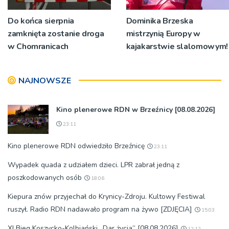
Do końca sierpnia
Dominika Brzeska
zamknięta zostanie droga
mistrzynią Europy w
w Chomranicach
kajakarstwie slalomowym!
NAJNOWSZE
Kino plenerowe RDN w Brzeźnicy [08.08.2026]
23:11
Kino plenerowe RDN odwiedziło Brzeźnicę
23:11
Wypadek quada z udziałem dzieci. LPR zabrał jedną z
poszkodowanych osób
18:06
Kiepura znów przyjechał do Krynicy-Zdroju. Kultowy Festiwal
ruszył. Radio RDN nadawało program na żywo [ZDJĘCIA]
15:03
XI Bieg Koszycko-Kolbiański „Dar życia” [08.08.2026]