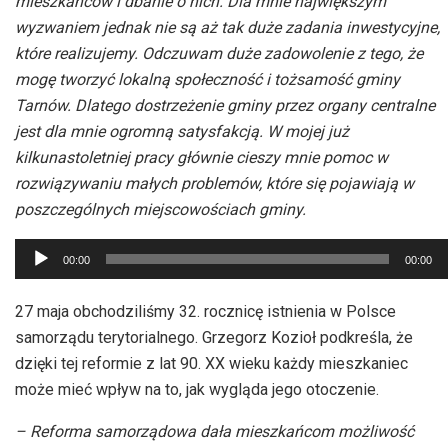
mieszkańców i dbanie o nich. Dla mnie największym
wyzwaniem jednak nie są aż tak duże zadania inwestycyjne,
które realizujemy. Odczuwam duże zadowolenie z tego, że
mogę tworzyć lokalną społeczność i tożsamość gminy
Tarnów. Dlatego dostrzeżenie gminy przez organy centralne
jest dla mnie ogromną satysfakcją. W mojej już
kilkunastoletniej pracy głównie cieszy mnie pomoc w
rozwiązywaniu małych problemów, które się pojawiają w
poszczególnych miejscowościach gminy.
Odtwarzacz
00:00
00:00
plików
dźwiękowych
27 maja obchodziliśmy 32. rocznicę istnienia w Polsce
samorządu terytorialnego. Grzegorz Kozioł podkreśla, że
dzięki tej reformie z lat 90. XX wieku każdy mieszkaniec
może mieć wpływ na to, jak wygląda jego otoczenie.
– Reforma samorządowa dała mieszkańcom możliwość