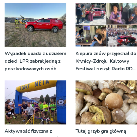
Wypadek quada z udziałem
Kiepura znów przyjechał do
dzieci. LPR zabrał jedną z
Krynicy-Zdroju. Kultowy
poszkodowanych osób
Festiwal ruszył. Radio RDN
nadawało program na
żywo [ZDJĘCIA]
Aktywność fizyczna z
Tutaj grzyb gra główną