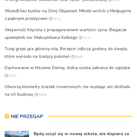
12:12
Wszedł bez butów na Górę Objawień. Młodzi wrócili z Medjugorie
z pięknymi przeżyciami
12:12
Aktywność fizyczna z propagowaniem wartości życia. Biegacze
upamiętnili św. Maksymiliana Kolbego
11:11
Tutaj grzyb gra główną rolę. Borzęcin odlicza godziny do święta,
które wyrosło na tradycji pokoleń
09:09
Dachowanie w Mszanie Dolnej. Jedna osoba zabrana do szpitala
07:07
Utworzą kilometry ścieżek rowerowych, nie wydając ani złotówki
na ich budowę
06:06
NIE PRZEGAP
Będą uczyć się w nowej szkole, ale dopiero za