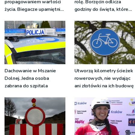
propagowaniem wartości
rolę. Borzęcin odlicza
życia. Biegacze upamiętnili
godziny do święta, które
św. Maksymiliana Kolbego
wyrosło na tradycji
pokoleń
Dachowanie w Mszanie
Utworzą kilometry ścieżek
Dolnej. Jedna osoba
rowerowych, nie wydając
zabrana do szpitala
ani złotówki na ich budowę