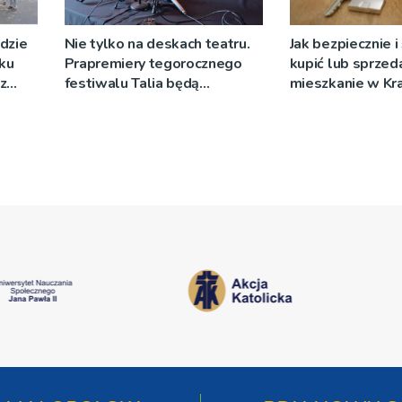
dzie
Nie tylko na deskach teatru.
Jak bezpiecznie 
ku
Prapremiery tegorocznego
kupić lub sprzed
z
festiwalu Talia będą
mieszkanie w Kr
wystawiane w
niecodziennych
okolicznościach