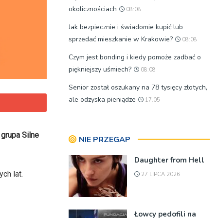
okolicznościach
08:08
Jak bezpiecznie i świadomie kupić lub
sprzedać mieszkanie w Krakowie?
08:08
Czym jest bonding i kiedy pomoże zadbać o
piękniejszy uśmiech?
08:08
Senior został oszukany na 78 tysięcy złotych,
ale odzyska pieniądze
17:05
grupa Silne
NIE PRZEGAP
Daughter from Hell
ch lat.
27 LIPCA 2026
Łowcy pedofili na