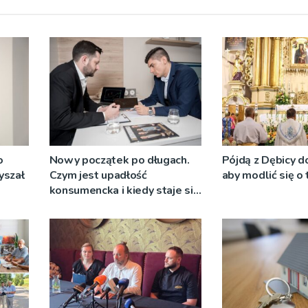
o
Nowy początek po długach.
Pójdą z Dębicy d
yszał
Czym jest upadłość
aby modlić się o
konsumencka i kiedy staje się
jedynym rozsądnym
wyjściem?