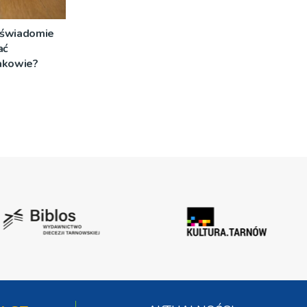
i świadomie
ać
akowie?