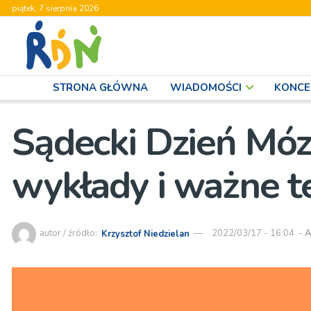
piątek, 7 sierpnia 2026
STRONA GŁÓWNA
WIADOMOŚCI
KONCE
Sądecki Dzień Móz
wykłady i ważne 
autor / źródło:
Krzysztof Niedzielan
2022/03/17 - 16:04
-
A