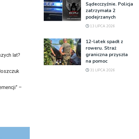
Sądecczyźnie. Policja
zatrzymała 2
podejrzanych
13 LIPCA 2026
12-latek spadł z
roweru. Straż
graniczna przyszła
zych lat?
na pomoc
31 LIPCA 2026
ołoszczuk
emencji” –