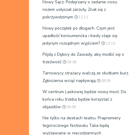
Nowy Sącz: Podejrzany o zadanie ciosu
nożem usłyszał zarzuty. Znał się z
pokrzywdzonym
12:12
Nowy początek po długach. Czym jest
upadłość konsumencka i kiedy staje się
jedynym rozsądnym wyjściem?
10:10
Pójdą z Dębicy do Zawady, aby modlić się o
trzeźwość
09:09
Tarnowscy strażacy walczą ze skutkami burz.
Zgłoszenia wciąż napływają
09:09
W centrum Laskowej będzie nowy most. Do
końca roku trzeba będzie korzystać z
objazdów
09:09
Nie tylko na deskach teatru. Prapremiery
tegorocznego festiwalu Talia będą
wystawiane w niecodziennych