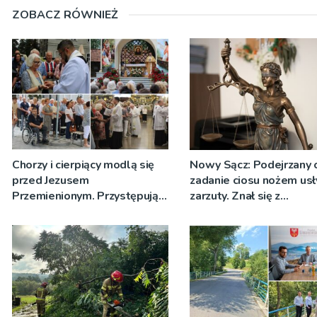
ZOBACZ RÓWNIEŻ
Chorzy i cierpiący modlą się
Nowy Sącz: Podejrzany 
przed Jezusem
zadanie ciosu nożem usł
Przemienionym. Przystępują
zarzuty. Znał się z
do sakramentu namaszczenia
pokrzywdzonym
[ZDJĘCIA]