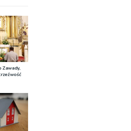
o Zawady,
 trzeźwość