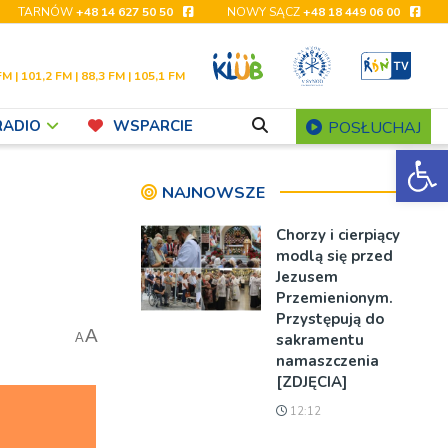
TARNÓW
+48 14 627 50 50
NOWY SĄCZ
+48 18 449 06 00
FM | 101,2 FM | 88,3 FM | 105,1 FM
RADIO
WSPARCIE
POSŁUCHAJ
Ot
NAJNOWSZE
Chorzy i cierpiący
modlą się przed
Jezusem
Przemienionym.
Przystępują do
A
sakramentu
A
namaszczenia
[ZDJĘCIA]
12:12