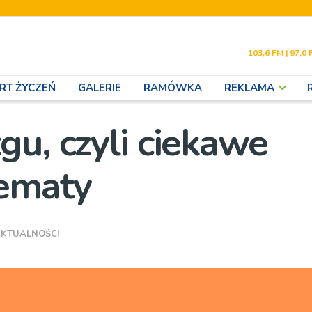
103,6 FM | 97,0 
RT ŻYCZEŃ
GALERIE
RAMÓWKA
REKLAMA
gu, czyli ciekawe
tematy
KTUALNOŚCI