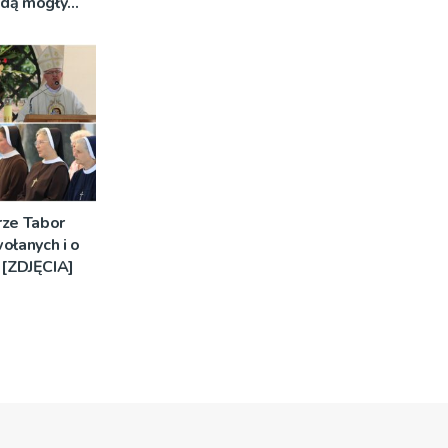
ędą mogły
ne badania
rze Tabor
ołanych i o
[ZDJĘCIA]