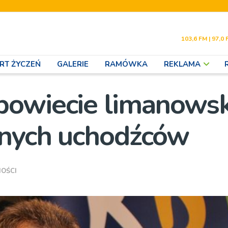
103,6 FM | 97,0 
RT ŻYCZEŃ
GALERIE
RAMÓWKA
REKLAMA
powiecie limanows
jnych uchodźców
OŚCI