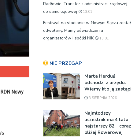
Radłowie. Transfer z administracji rządowej
do samorządowej
13:01
Festiwal na stadionie w Nowym Sączu został
odwołany. Mamy oświadczenia
organizatorów i spółki NIK
13:01
NIE PRZEGAP
Marta Herduś
odchodzi z urzędu.
Wiemy kto ją zastąpi
e
RDN
Nowy
3 SIERPNIA 2026
Najmłodszy
uczestnik ma 4 lata,
najstarszy 82 – coraz
bliżej Rowerowej
tu