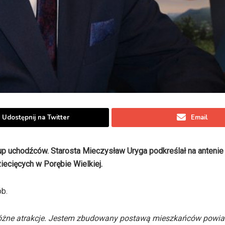
Udostępnij na Twitter
Email
up uchodźców. Starosta Mieczysław Uryga podkreślał na anteni
ecięcych w Porębie Wielkiej.
ób.
 różne atrakcje. Jestem zbudowany postawą mieszkańców powia