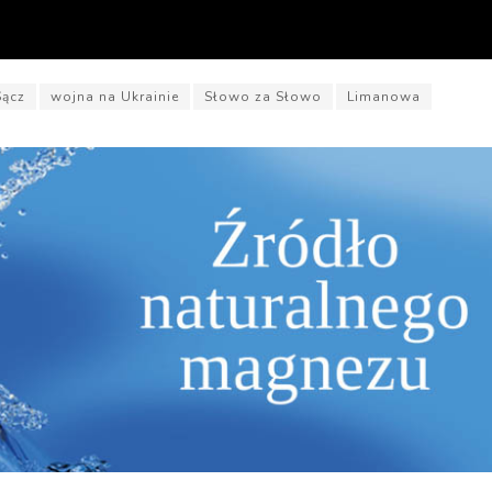
ącz
wojna na Ukrainie
Słowo za Słowo
Limanowa