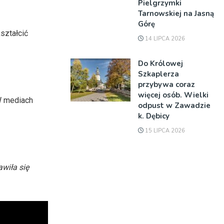
Pielgrzymki
Tarnowskiej na Jasną
Górę
ształcić
14 LIPCA 2026
Do Królowej
Szkaplerza
przybywa coraz
więcej osób. Wielki
 mediach
odpust w Zawadzie
k. Dębicy
15 LIPCA 2026
wiła się