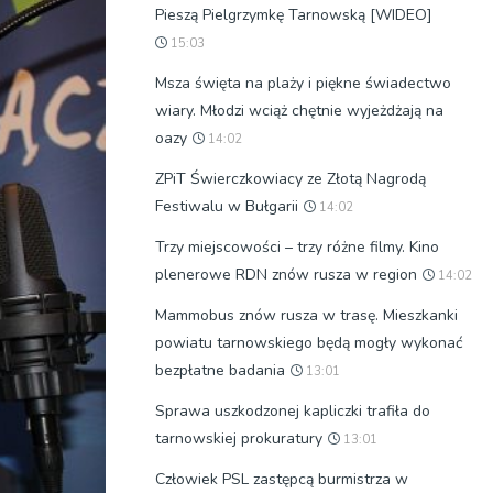
Pieszą Pielgrzymkę Tarnowską [WIDEO]
15:03
Msza święta na plaży i piękne świadectwo
wiary. Młodzi wciąż chętnie wyjeżdżają na
oazy
14:02
ZPiT Świerczkowiacy ze Złotą Nagrodą
Festiwalu w Bułgarii
14:02
Trzy miejscowości – trzy różne filmy. Kino
plenerowe RDN znów rusza w region
14:02
Mammobus znów rusza w trasę. Mieszkanki
powiatu tarnowskiego będą mogły wykonać
bezpłatne badania
13:01
Sprawa uszkodzonej kapliczki trafiła do
tarnowskiej prokuratury
13:01
Człowiek PSL zastępcą burmistrza w