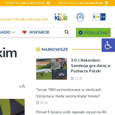
TARNÓW
+48 14 627 50 50
NOWY SĄCZ
+48 18 449 06 00
FM | 101,2 FM | 88,3 FM | 105,1 FM
RADIO
WSPARCIE
POSŁUCHAJ
Ot
kim
NAJNOWSZE
3:0 z Rekordem.
Sandecja gra dalej w
Pucharze Polski
20:08
A
A
Tarcze TBM są montowane w okolicach
Szczyrzyca. Kiedy zaczną drążyć tunele?
16:04
Ponad 5 tysięcy osób zapisało się już na 44.