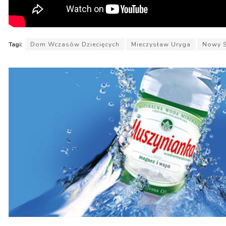
Tagi:
Dom Wczasów Dziecięcych
Mieczysław Uryga
Nowy S