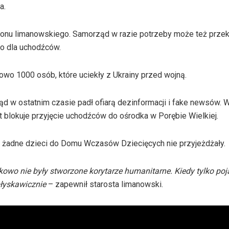
a.
onu limanowskiego. Samorząd w razie potrzeby może też przek
o dla uchodźców.
owo 1000 osób, które uciekły z Ukrainy przed wojną.
d w ostatnim czasie padł ofiarą dezinformacji i
fake
newsów.
W
 blokuje przyjęcie uchodźców do ośrodka w Porębie Wielkiej.
y żadne dzieci do Domu Wczasów Dziecięcych nie przyjeżdżały.
wo nie były stworzone korytarze humanitarne. Kiedy tylko poja
błyskawicznie
– zapewnił starosta limanowski.