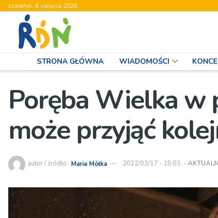
czwartek, 6 sierpnia 2026
STRONA GŁÓWNA
WIADOMOŚCI
KONCE
Poręba Wielka w 
może przyjąć kole
autor / źródło:
Maria Mółka
2022/03/17 - 15:03
-
AKTUALN