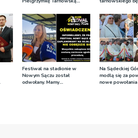
Pielgrzymkę Tarnowską
tarnowskiego b
[WIDEO]
wykonać bezpłat
Festiwal na stadionie w
Na Sądeckiej Gó
Nowym Sączu został
modlą się za pow
odwołany. Mamy
nowe powołania 
wej
oświadczenia organizatorów i
spółki NIK