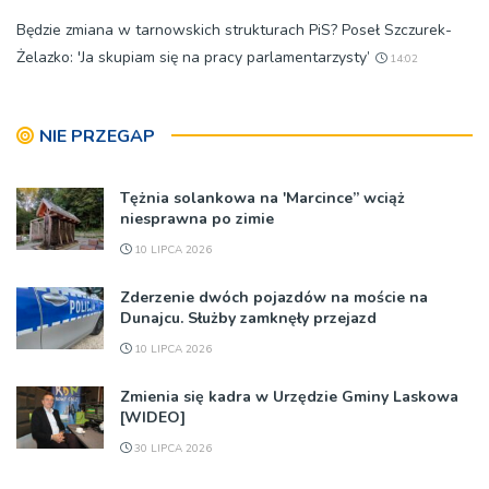
Będzie zmiana w tarnowskich strukturach PiS? Poseł Szczurek-
Żelazko: 'Ja skupiam się na pracy parlamentarzysty’
14:02
NIE PRZEGAP
Tężnia solankowa na 'Marcince” wciąż
niesprawna po zimie
10 LIPCA 2026
Zderzenie dwóch pojazdów na moście na
Dunajcu. Służby zamknęły przejazd
10 LIPCA 2026
Zmienia się kadra w Urzędzie Gminy Laskowa
[WIDEO]
30 LIPCA 2026