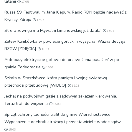
latami
17:05
Rusza 59. Festiwal im. Jana Kiepury. Radio RDN będzie nadawać z
Krynicy-Zdroju
17:05
Strefa zewnętrzna Pływalni Limanowskiej już działa!
16:04
Zalew Klimkówka w powiecie gorlickim wysycha. Ważna decyzja
RZGW [ZDJĘCIA]
16:04
Autobusy elektryczne gotowe do przewożenia pasażerów po
gminie Podegrodzie
15:03
Szkoła w Staszkówce, która pamięta I wojnę światową
przechodzi przebudowę [WIDEO]
15:03
Jechał na podwójnym gazie z sądowym zakazem kierowania.
Teraz trafi do więzienia
15:03
Sprzęt ochrony ludności trafił do gminy Wierzchosławice.
Wyposażenie odebrali strażacy i przedstawiciele wodociągów
15:03