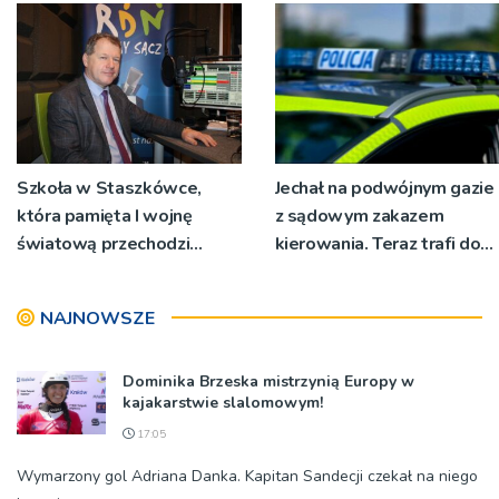
Szkoła w Staszkówce,
Jechał na podwójnym gazie
która pamięta I wojnę
z sądowym zakazem
światową przechodzi
kierowania. Teraz trafi do
przebudowę [WIDEO]
więzienia
NAJNOWSZE
Dominika Brzeska mistrzynią Europy w
kajakarstwie slalomowym!
17:05
Wymarzony gol Adriana Danka. Kapitan Sandecji czekał na niego