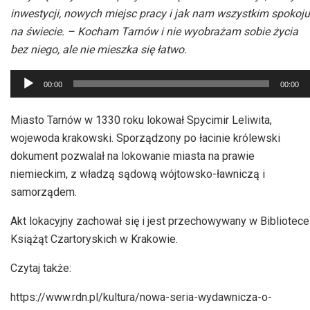
inwestycji, nowych miejsc pracy i jak nam wszystkim spokoju
na świecie. – Kocham Tarnów i nie wyobrażam sobie życia
bez niego, ale nie mieszka się łatwo.
Odtwarzacz
00:00
00:00
plików
dźwiękowych
Miasto Tarnów w 1330 roku lokował Spycimir Leliwita,
wojewoda krakowski. Sporządzony po łacinie królewski
dokument pozwalał na lokowanie miasta na prawie
niemieckim, z władzą sądową wójtowsko-ławniczą i
samorządem.
Akt lokacyjny zachował się i jest przechowywany w Bibliotece
Książąt Czartoryskich w Krakowie.
Czytaj także:
https://www.rdn.pl/kultura/nowa-seria-wydawnicza-o-