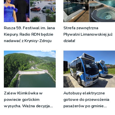
Rusza 59. Festiwal im. Jana
Strefa zewnętrzna
Kiepury. Radio RDN będzie
Pływalni Limanowskiej już
nadawać z Krynicy-Zdroju
działa!
Zalew Klimkówka w
Autobusy elektryczne
powiecie gorlickim
gotowe do przewożenia
wysycha. Ważna decyzja
pasażerów po gminie
RZGW [ZDJĘCIA]
Podegrodzie