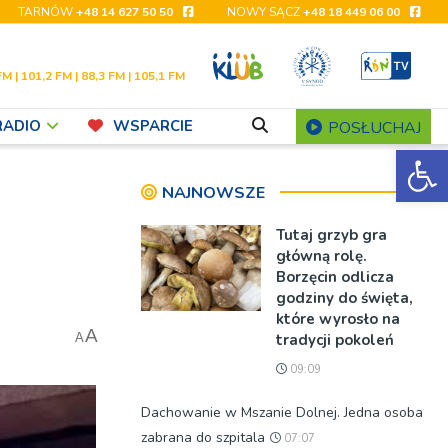
TARNÓW
+48 14 627 50 50
NOWY SĄCZ
+48 18 449 06 00
FM | 101,2 FM | 88,3 FM | 105,1 FM
RADIO
WSPARCIE
POSŁUCHAJ
Ot
NAJNOWSZE
Tutaj grzyb gra
główną rolę.
Borzęcin odlicza
godziny do święta,
które wyrosło na
A
tradycji pokoleń
A
09:09
Dachowanie w Mszanie Dolnej. Jedna osoba
zabrana do szpitala
07:07