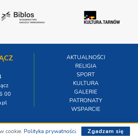
ĄCZ
AKTUALNOŚCI
RELIGIA
SPORT
4
KULTURA
ącz
GALERIE
06 00
PATRONATY
.pl
WSPARCIE
ów cookie.
Polityka prywatności.
Zgadzam się