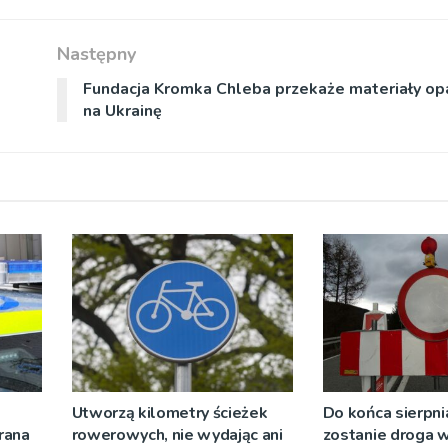
Następny
Fundacja Kromka Chleba przekaże materiały o
na Ukrainę
Utworzą kilometry ścieżek
Do końca sierpni
rana
rowerowych, nie wydając ani
zostanie droga 