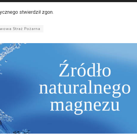
ycznego stwierdził zgon.
wowa Straż Pożarna