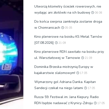
Utworzą kilometry ścieżek rowerowych, nie
wydając ani złotówki na ich budowę
06:06
Do końca sierpnia zamknięta zostanie droga
w Chomranicach
05:05
Kino plenerowe na boisku KS Metal Tarnów
[07.08.2026]
21:09
Kino plenerowe RDN zawitało na boisku przy
ul. Warsztatowej w Tarnowie
21:09
Dominika Brzeska mistrzynią Europy w
kajakarstwie slalomowym!
17:05
Wymarzony gol Adriana Danka. Kapitan
Sandecji czekał na niego latami
17:05
Rusza 59. Festiwal im. Jana Kiepury. Radio
RDN będzie nadawać z Krynicy-Zdroju
17:05