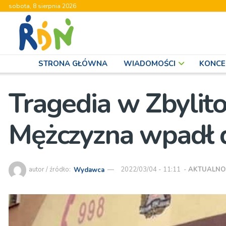
sobota, 8 sierpnia 2026
STRONA GŁÓWNA
WIADOMOŚCI
KONCE
Tragedia w Zbylito
Mężczyzna wpadł 
autor / źródło:
Wydawca
2022/03/04 - 11:11
-
AKTUALNO