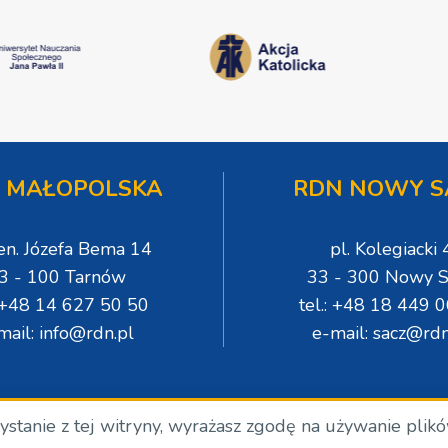
 MAŁOPOLSKA
RDN NOWY S
gen. Józefa Bema 14
pl. Kolegiacki 
3 - 100 Tarnów
33 - 300 Nowy S
: +48 14 627 50 50
tel.: +48 18 449 
mail: info@rdn.pl
e-mail: sacz@rdn
zystanie z tej witryny, wyrażasz zgodę na używanie plik
.