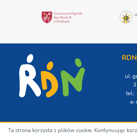
RDN
ul. 
3
tel.
e-
Ta strona korzysta z plików cookie. Kontynuując kor
Copyright © Wszelkie prawa zastrzeżone. RDN. 2024