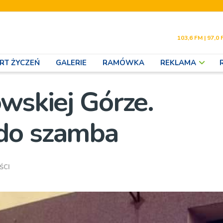
103,6 FM | 97,0 
RT ŻYCZEŃ
GALERIE
RAMÓWKA
REKLAMA
wskiej Górze.
do szamba
ŚCI