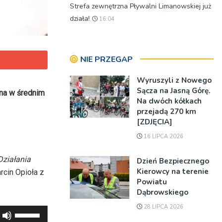
Strefa zewnętrzna Pływalni Limanowskiej już
działa!
16:04
NIE PRZEGAP
Wyruszyli z Nowego
Sącza na Jasną Górę.
zna w średnim
Na dwóch kółkach
przejadą 270 km
[ZDJĘCIA]
16 LIPCA 2026
Działania
Dzień Bezpiecznego
Kierowcy na terenie
rcin Opioła z
Powiatu
Dąbrowskiego
28 LIPCA 2026
Używaj