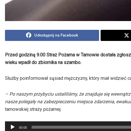
Udostępnij na Facebook
Przed godziną 9.00 Straż Pożarna w Tarnowie dostała zgłos
wieku wpadł do zbiornika na szambo.
Służby poinformował sąsiad mężczyzny, który miał widzieć c
– Po naszym przybyciu ustaliliśmy, że znajduje się wewnątrz
nasze polegały na zabezpieczeniu miejsca zdarzenia, ewakuac
tarnowskiej straży pożarnej.
Odtwarzacz
00:00