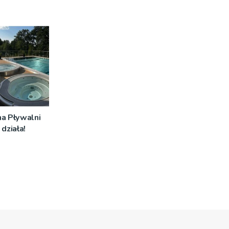
na Pływalni
działa!