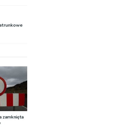
patrunkowe
a zamknięta
w