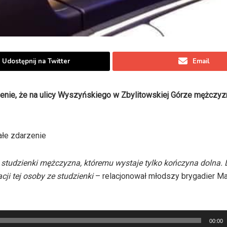
Udostępnij na Twitter
Email
zenie, że na ulicy Wyszyńskiego w Zbylitowskiej Górze mężczy
ałe zdarzenie
 studzienki mężczyzna, któremu wystaje tylko kończyna dolna. 
ji tej osoby ze studzienki
– relacjonował młodszy brygadier Ma
00:00