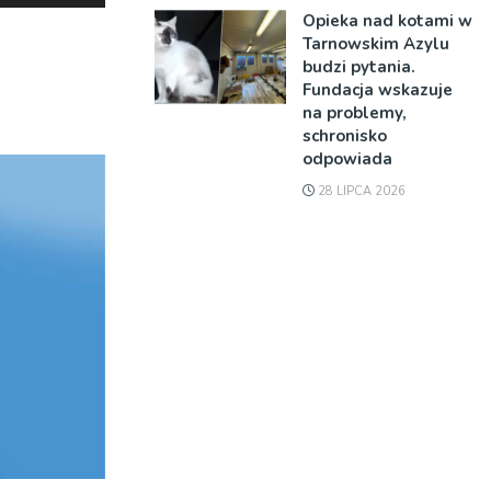
strzałek
Opieka nad kotami w
do
Tarnowskim Azylu
góry
budzi pytania.
Fundacja wskazuje
oraz
na problemy,
do
schronisko
dołu
odpowiada
aby
28 LIPCA 2026
zwiększyć
lub
zmniejszyć
głośność.