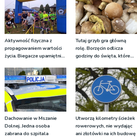
Aktywność fizyczna z
Tutaj grzyb gra główną
propagowaniem wartości
rolę. Borzęcin odlicza
życia. Biegacze upamiętnili
godziny do święta, które
św. Maksymiliana Kolbego
wyrosło na tradycji
pokoleń
Dachowanie w Mszanie
Utworzą kilometry ścieżek
Dolnej. Jedna osoba
rowerowych, nie wydając
zabrana do szpitala
ani złotówki na ich budowę