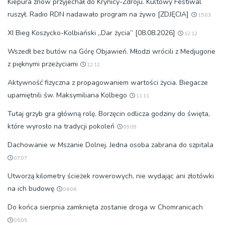
Kiepura znów przyjechał do Krynicy-Zdroju. Kultowy Festiwal
ruszył. Radio RDN nadawało program na żywo [ZDJĘCIA]
15:03
XI Bieg Koszycko-Kolbiański „Dar życia” [08.08.2026]
12:12
Wszedł bez butów na Górę Objawień. Młodzi wrócili z Medjugorie
z pięknymi przeżyciami
12:12
Aktywność fizyczna z propagowaniem wartości życia. Biegacze
upamiętnili św. Maksymiliana Kolbego
11:11
Tutaj grzyb gra główną rolę. Borzęcin odlicza godziny do święta,
które wyrosło na tradycji pokoleń
09:09
Dachowanie w Mszanie Dolnej. Jedna osoba zabrana do szpitala
07:07
Utworzą kilometry ścieżek rowerowych, nie wydając ani złotówki
na ich budowę
06:06
Do końca sierpnia zamknięta zostanie droga w Chomranicach
05:05