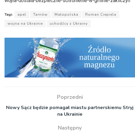
wojna-dostala-bezpieczne-schronienie-w-gminie-zakliczyn
Tagi:
apel
Tarnów
Małopolska
Roman Ciepiela
wojna na Ukrainie
uchodźcy z Ukrainy
Poprzedni
Nowy Sącz będzie pomagał miastu partnerskiemu Stryj
na Ukrainie
Następny