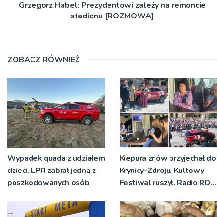
Grzegorz Habel: Prezydentowi zależy na remoncie
stadionu [ROZMOWA]
ZOBACZ RÓWNIEŻ
Wypadek quada z udziałem
Kiepura znów przyjechał do
dzieci. LPR zabrał jedną z
Krynicy-Zdroju. Kultowy
poszkodowanych osób
Festiwal ruszył. Radio RDN
nadawało program na
żywo [ZDJĘCIA]