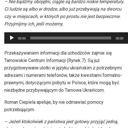
– Nie bądźmy obojętni, ciągle są bardzo niskie temperatury.
Ci ludzie są albo w drodze, albo już przebywają na dworcu
czy w miejscach, w których po prostu nie jest bezpiecznie.
Przyjmijmy ich, jeśli możemy.
Odtwarzacz
00:00
00:00
plików
dźwiękowych
Przekazywaniem informacji dla uchodźców zajmie się
Tarnowskie Centrum Informacji (Rynek 7). Są już
przygotowywane ulotki w języku ukraińskim z potrzebnymi
adresami i numerami telefonów, także kwestiami formalno-
prawnymi, dotyczącymi pobytu w Polsce, które mogą być
niezbędne przybywającym do Tarnowa Ukraińcom.
Roman Ciepiela apeluje, by nie odmawiać pomocy
potrzebującym.
– Jeżeli ktokolwiek z państwa jest gotowy przyjąć jedną,