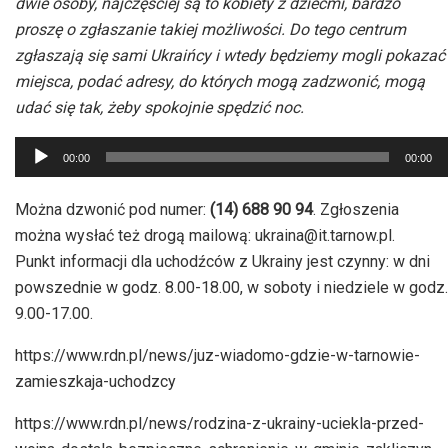
dwie osoby, najczęściej są to kobiety z dziećmi, bardzo
proszę o zgłaszanie takiej możliwości. Do tego centrum
zgłaszają się sami Ukraińcy i wtedy będziemy mogli pokazać
miejsca, podać adresy, do których mogą zadzwonić, mogą
udać się tak, żeby spokojnie spędzić noc.
Odtwarzacz
00:00
00:00
plików
dźwiękowych
Można dzwonić pod numer:
(14) 688 90 94
. Zgłoszenia
można wysłać też drogą mailową: ukraina@it.tarnow.pl.
Punkt informacji dla uchodźców z Ukrainy jest czynny: w dni
powszednie w godz. 8.00-18.00, w soboty i niedziele w godz.
9.00-17.00.
https://www.rdn.pl/news/juz-wiadomo-gdzie-w-tarnowie-
zamieszkaja-uchodzcy
https://www.rdn.pl/news/rodzina-z-ukrainy-uciekla-przed-