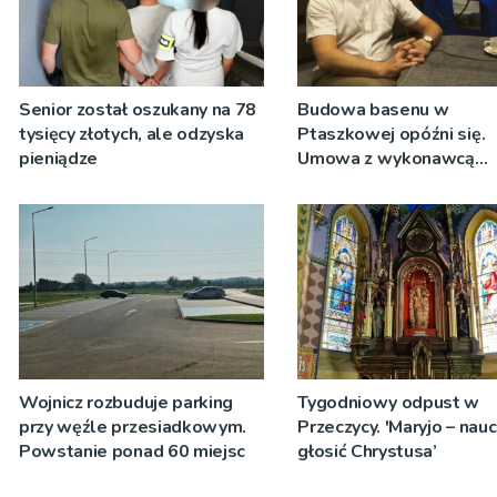
Senior został oszukany na 78
Budowa basenu w
tysięcy złotych, ale odzyska
Ptaszkowej opóźni się.
pieniądze
Umowa z wykonawcą
wyłonionym w przetargu
zostanie podpisana
Wojnicz rozbuduje parking
Tygodniowy odpust w
przy węźle przesiadkowym.
Przeczycy. 'Maryjo – nau
Powstanie ponad 60 miejsc
głosić Chrystusa’