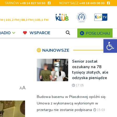
TARNÓW
+48 14 627 50 50
NOWY SĄCZ
+48 18 449 06 00
FM | 101,2 FM | 88,3 FM | 105,1 FM
RADIO
WSPARCIE
POSŁUCHAJ
Ot
NAJNOWSZE
Senior został
oszukany na 78
tysięcy złotych, ale
odzyska pieniądze
17:05
A
A
Budowa basenu w Ptaszkowej opóźni się.
Umowa z wykonawcą wyłonionym w
przetargu nie zostanie podpisana
15:03