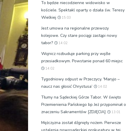
To będzie niecodzienne widowisko w
kościele. Spektakl oparty o działa św. Teresy
Wielkiej
15:03
Jest umowa na regionalne przewozy
kolejowe. Czy stare pociągi zastąpi nowy
tabor?
14:02
Wojnicz rozbuduje parking przy węźle
przesiadkowym. Powstanie ponad 60 miejsc
14:02
Tygodniowy odpust w Przeczycy. 'Maryjo –
naucz nas głosić Chrystusa’
14:02
Tłumy na Sądeckiej Górze Tabor. W święto
Przemienienia Pańskiego bp Jeż przypominał o
znaczeniu Sakramentów [ZDJĘCIA]
13:01
Mężczyzna został dźgnięty nożem. Pierwsze
ustalenia nowosądeckiej prokuratury w tej