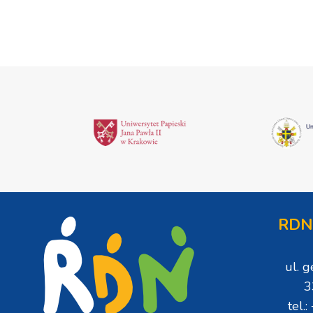
RDN
ul. 
3
tel.