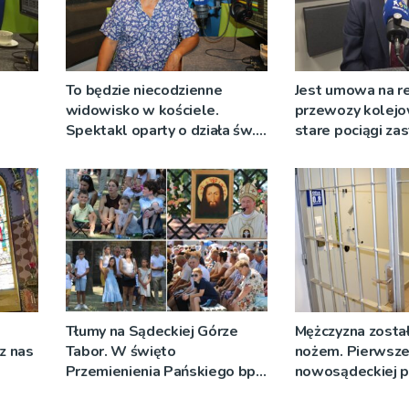
To będzie niecodzienne
Jest umowa na r
widowisko w kościele.
przewozy kolejo
Spektakl oparty o działa św.
stare pociągi za
 nie
Teresy Wielkiej
tabor?
Tłumy na Sądeckiej Górze
Mężczyzna został
cz nas
Tabor. W święto
nożem. Pierwsze
Przemienienia Pańskiego bp
nowosądeckiej p
Jeż przypominał o znaczeniu
tej sprawie