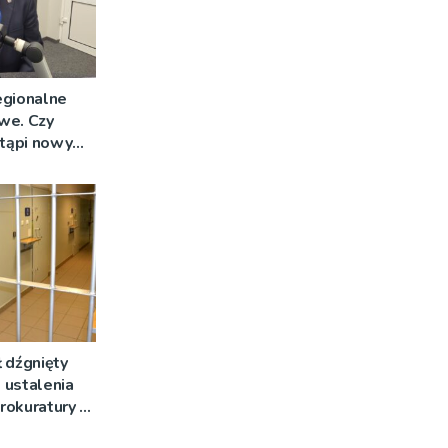
egionalne
we. Czy
stąpi nowy
 dźgnięty
 ustalenia
rokuratury w