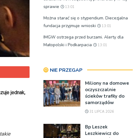
sprawie
13:01
Można starać się o stypendium. Diecezjalna
fundacja przyjmuje wnioski
13:01
IMGW ostrzega przed burzami. Alerty dla
Małopolski i Podkarpacia
13:01
NIE PRZEGAP
Miliony na domowe
oczyszczalnie
zuje jednak,
ścieków trafiły do
samorządów
31 LIPCA 2026
Bp Leszek
Leszkiewicz do
takie