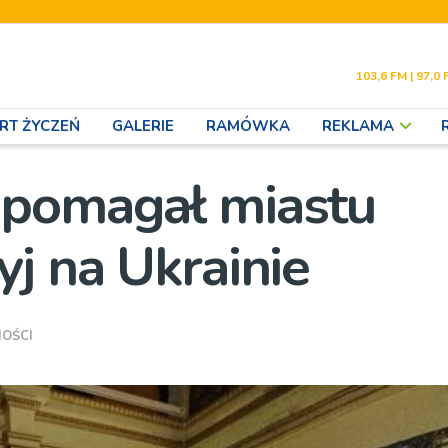
103,6 FM | 97,0 
RT ŻYCZEŃ
GALERIE
RAMÓWKA
REKLAMA
 pomagał miastu
j na Ukrainie
OŚCI