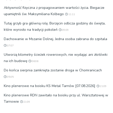
Aktywność fizyczna z propagowaniem wartości życia. Biegacze
upamiętnili św. Maksymiliana Kolbego
11:11
Tutaj grzyb gra główną rolę. Borzęcin odlicza godziny do święta,
które wyrosło na tradycji pokoleń
09:09
Dachowanie w Mszanie Dolnej. Jedna osoba zabrana do szpitala
07:07
Utworzą kilometry ścieżek rowerowych, nie wydając ani złotówki
na ich budowę
06:06
Do końca sierpnia zamknięta zostanie droga w Chomranicach
05:05
Kino plenerowe na boisku KS Metal Tarnów [07.08.2026]
21:09
Kino plenerowe RDN zawitało na boisku przy ul. Warsztatowej w
Tarnowie
21:09