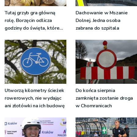
Tutaj grzyb gra główną
Dachowanie w Mszanie
rolę. Borzęcin odlicza
Dolnej. Jedna osoba
godziny do święta, które
zabrana do szpitala
wyrosło na tradycji
pokoleń
Utworzą kilometry ścieżek
Do końca sierpnia
rowerowych, nie wydając
zamknięta zostanie droga
ani złotówki na ich budowę
w Chomranicach