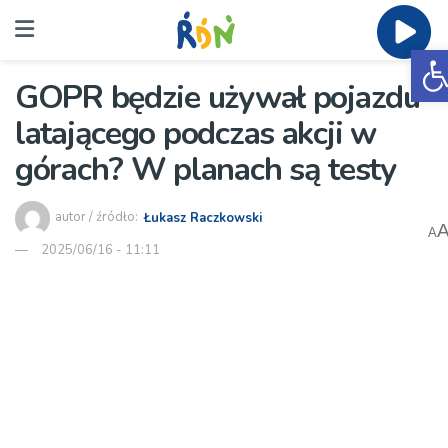
O
GOPR będzie używał pojazdu
latającego podczas akcji w
górach? W planach są testy
autor / źródło:
Łukasz Raczkowski
A
2025/06/16 - 11:11