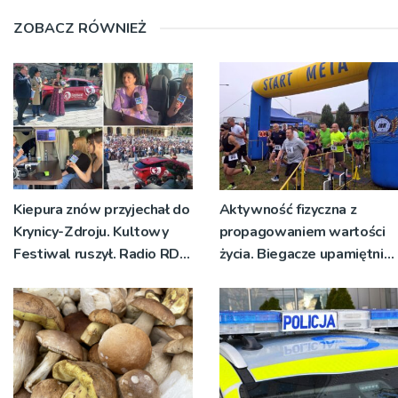
ZOBACZ RÓWNIEŻ
Kiepura znów przyjechał do
Aktywność fizyczna z
Krynicy-Zdroju. Kultowy
propagowaniem wartości
Festiwal ruszył. Radio RDN
życia. Biegacze upamiętnili
nadawało program na
św. Maksymiliana Kolbego
żywo [ZDJĘCIA]