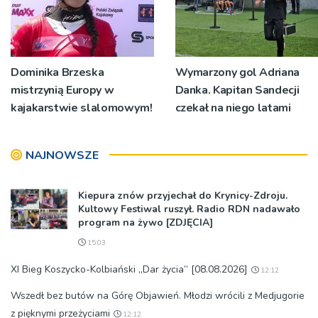
Dominika Brzeska
Wymarzony gol Adriana
mistrzynią Europy w
Danka. Kapitan Sandecji
kajakarstwie slalomowym!
czekał na niego latami
NAJNOWSZE
Kiepura znów przyjechał do Krynicy-Zdroju.
Kultowy Festiwal ruszył. Radio RDN nadawało
program na żywo [ZDJĘCIA]
15:03
XI Bieg Koszycko-Kolbiański „Dar życia” [08.08.2026]
12:12
Wszedł bez butów na Górę Objawień. Młodzi wrócili z Medjugorie
z pięknymi przeżyciami
12:12