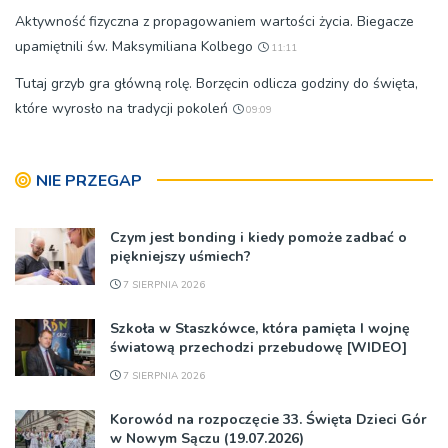
Aktywność fizyczna z propagowaniem wartości życia. Biegacze
upamiętnili św. Maksymiliana Kolbego
11:11
Tutaj grzyb gra główną rolę. Borzęcin odlicza godziny do święta,
które wyrosło na tradycji pokoleń
09:09
NIE PRZEGAP
Czym jest bonding i kiedy pomoże zadbać o
piękniejszy uśmiech?
7 SIERPNIA 2026
Szkoła w Staszkówce, która pamięta I wojnę
światową przechodzi przebudowę [WIDEO]
7 SIERPNIA 2026
Korowód na rozpoczęcie 33. Święta Dzieci Gór
w Nowym Sączu (19.07.2026)