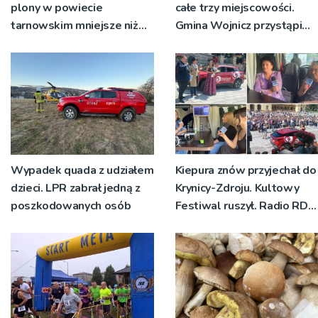
plony w powiecie
całe trzy miejscowości.
tarnowskim mniejsze niż
Gmina Wojnicz przystąpi
rok temu
do zmian w dokumentach
planistycznych
Wypadek quada z udziałem
Kiepura znów przyjechał do
dzieci. LPR zabrał jedną z
Krynicy-Zdroju. Kultowy
poszkodowanych osób
Festiwal ruszył. Radio RDN
nadawało program na
żywo [ZDJĘCIA]