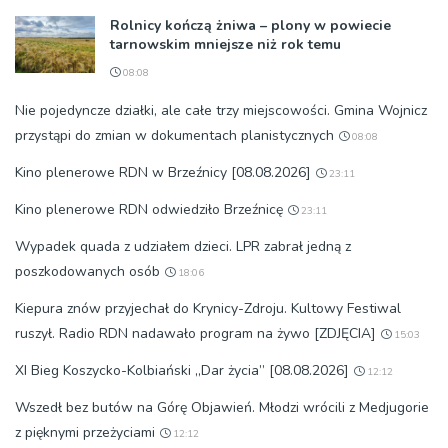
Rolnicy kończą żniwa – plony w powiecie
tarnowskim mniejsze niż rok temu
08:08
Nie pojedyncze działki, ale całe trzy miejscowości. Gmina Wojnicz
przystąpi do zmian w dokumentach planistycznych
08:08
Kino plenerowe RDN w Brzeźnicy [08.08.2026]
23:11
Kino plenerowe RDN odwiedziło Brzeźnicę
23:11
Wypadek quada z udziałem dzieci. LPR zabrał jedną z
poszkodowanych osób
18:06
Kiepura znów przyjechał do Krynicy-Zdroju. Kultowy Festiwal
ruszył. Radio RDN nadawało program na żywo [ZDJĘCIA]
15:03
XI Bieg Koszycko-Kolbiański „Dar życia” [08.08.2026]
12:12
Wszedł bez butów na Górę Objawień. Młodzi wrócili z Medjugorie
z pięknymi przeżyciami
12:12