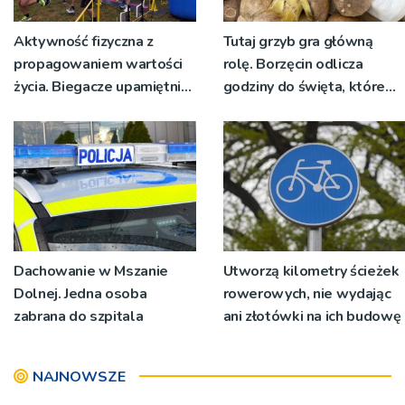
Aktywność fizyczna z
Tutaj grzyb gra główną
propagowaniem wartości
rolę. Borzęcin odlicza
życia. Biegacze upamiętnili
godziny do święta, które
św. Maksymiliana Kolbego
wyrosło na tradycji
pokoleń
Dachowanie w Mszanie
Utworzą kilometry ścieżek
Dolnej. Jedna osoba
rowerowych, nie wydając
zabrana do szpitala
ani złotówki na ich budowę
NAJNOWSZE