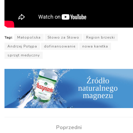
Tagi:
Małopolska
Słowo za Słowo
Region brzeski
Andrzej Potępa
dofinansowanie
nowa karetka
sprzęt medyczny
Poprzedni