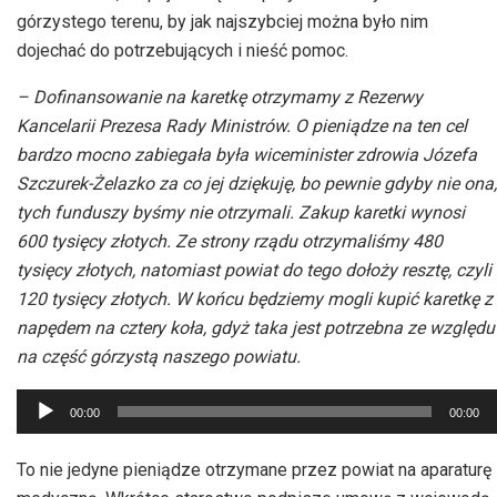
górzystego terenu, by jak najszybciej można było nim
dojechać do potrzebujących i nieść pomoc.
– Dofinansowanie na karetkę otrzymamy z Rezerwy
Kancelarii Prezesa Rady Ministrów. O pieniądze na ten cel
bardzo mocno zabiegała była wiceminister zdrowia Józefa
Szczurek-Żelazko za co jej dziękuję, bo pewnie gdyby nie ona,
tych funduszy byśmy nie otrzymali. Zakup karetki wynosi
600 tysięcy złotych. Ze strony rządu otrzymaliśmy 480
tysięcy złotych, natomiast powiat do tego dołoży resztę, czyli
120 tysięcy złotych. W końcu będziemy mogli kupić karetkę z
napędem na cztery koła, gdyż taka jest potrzebna ze względu
na część górzystą naszego powiatu.
Odtwarzacz
00:00
00:00
plików
dźwiękowych
To nie jedyne pieniądze otrzymane przez powiat na aparaturę