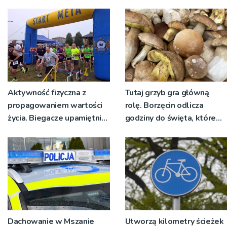
nadawało program na
żywo [ZDJĘCIA]
Aktywność fizyczna z
Tutaj grzyb gra główną
propagowaniem wartości
rolę. Borzęcin odlicza
życia. Biegacze upamiętnili
godziny do święta, które
św. Maksymiliana Kolbego
wyrosło na tradycji
pokoleń
Dachowanie w Mszanie
Utworzą kilometry ścieżek