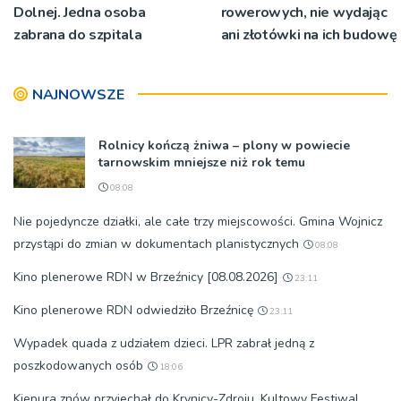
Dolnej. Jedna osoba
rowerowych, nie wydając
zabrana do szpitala
ani złotówki na ich budowę
NAJNOWSZE
Rolnicy kończą żniwa – plony w powiecie
tarnowskim mniejsze niż rok temu
08:08
Nie pojedyncze działki, ale całe trzy miejscowości. Gmina Wojnicz
przystąpi do zmian w dokumentach planistycznych
08:08
Kino plenerowe RDN w Brzeźnicy [08.08.2026]
23:11
Kino plenerowe RDN odwiedziło Brzeźnicę
23:11
Wypadek quada z udziałem dzieci. LPR zabrał jedną z
poszkodowanych osób
18:06
Kiepura znów przyjechał do Krynicy-Zdroju. Kultowy Festiwal