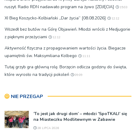
ruszył. Radio RDN nadawało program na żywo [ZDJĘCIA]
15:03
XI Bieg Koszycko-Kolbiański „Dar życia” [08.08.2026]
12:12
Wszedł bez butów na Górę Objawień. Młodzi wrócili z Medjugorie
z pięknymi przeżyciami
12:12
Aktywność fizyczna z propagowaniem wartości życia. Biegacze
upamiętnili św. Maksymiliana Kolbego
11:11
Tutaj grzyb gra główną rolę. Borzęcin odlicza godziny do święta,
które wyrosło na tradycji pokoleń
09:09
NIE PRZEGAP
’To jest jak drugi dom’ – młodzi 'SpoTKALI’ się
na Miasteczku Modlitewnym w Zabawie
28 LIPCA 2026