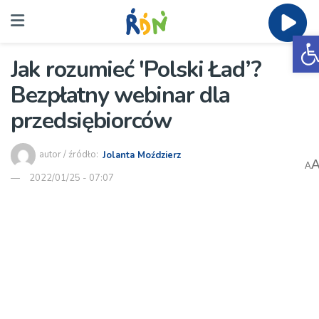
O
Jak rozumieć 'Polski Ład’?
Bezpłatny webinar dla
przedsiębiorców
autor / źródło:
Jolanta Moździerz
A
2022/01/25 - 07:07