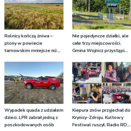
Rolnicy kończą żniwa –
Nie pojedyncze działki, ale
plony w powiecie
całe trzy miejscowości.
tarnowskim mniejsze niż
Gmina Wojnicz przystąpi
rok temu
do zmian w dokumentach
planistycznych
Wypadek quada z udziałem
Kiepura znów przyjechał do
dzieci. LPR zabrał jedną z
Krynicy-Zdroju. Kultowy
poszkodowanych osób
Festiwal ruszył. Radio RDN