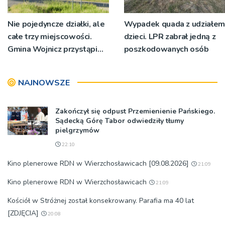
Nie pojedyncze działki, ale
Wypadek quada z udziałem
całe trzy miejscowości.
dzieci. LPR zabrał jedną z
Gmina Wojnicz przystąpi
poszkodowanych osób
do zmian w dokumentach
planistycznych
NAJNOWSZE
Zakończył się odpust Przemienienie Pańskiego.
Sądecką Górę Tabor odwiedziły tłumy
pielgrzymów
22:10
Kino plenerowe RDN w Wierzchosławicach [09.08.2026]
21:09
Kino plenerowe RDN w Wierzchosławicach
21:09
Kościół w Stróżnej został konsekrowany. Parafia ma 40 lat
[ZDJĘCIA]
20:08