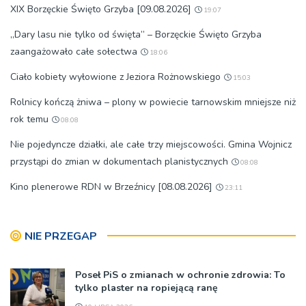
XIX Borzęckie Święto Grzyba [09.08.2026]
19:07
„Dary lasu nie tylko od święta” – Borzęckie Święto Grzyba
zaangażowało całe sołectwa
18:06
Ciało kobiety wyłowione z Jeziora Rożnowskiego
15:03
Rolnicy kończą żniwa – plony w powiecie tarnowskim mniejsze niż
rok temu
08:08
Nie pojedyncze działki, ale całe trzy miejscowości. Gmina Wojnicz
przystąpi do zmian w dokumentach planistycznych
08:08
Kino plenerowe RDN w Brzeźnicy [08.08.2026]
23:11
NIE PRZEGAP
Poseł PiS o zmianach w ochronie zdrowia: To
tylko plaster na ropiejącą ranę