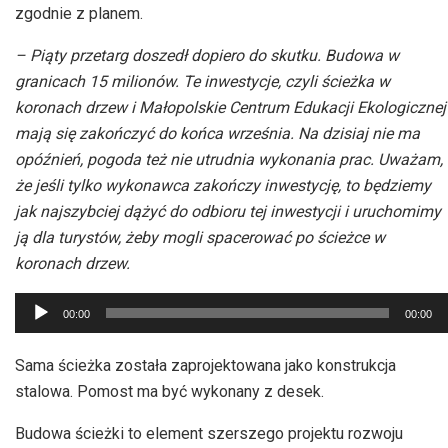
zgodnie z planem.
– Piąty przetarg doszedł dopiero do skutku. Budowa w
granicach 15 milionów. Te inwestycje, czyli ścieżka w
koronach drzew i Małopolskie Centrum Edukacji Ekologicznej
mają się zakończyć do końca września. Na dzisiaj nie ma
opóźnień, pogoda też nie utrudnia wykonania prac. Uważam,
że jeśli tylko wykonawca zakończy inwestycję, to będziemy
jak najszybciej dążyć do odbioru tej inwestycji i uruchomimy
ją dla turystów, żeby mogli spacerować po ścieżce w
koronach drzew.
Odtwarzacz
00:00
00:00
plików
dźwiękowych
Sama ścieżka została zaprojektowana jako konstrukcja
stalowa. Pomost ma być wykonany z desek.
Budowa ścieżki to element szerszego projektu rozwoju