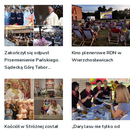
Zakończył się odpust
Kino plenerowe RDN w
Przemienienie Pańskiego.
Wierzchosławicach
Sądecką Górę Tabor
odwiedziły tłumy
pielgrzymów
Kościół w Stróżnej został
„Dary lasu nie tylko od