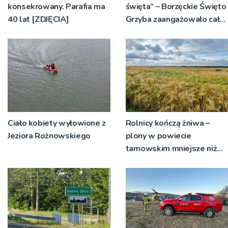
konsekrowany. Parafia ma
święta” – Borzęckie Święto
40 lat [ZDJĘCIA]
Grzyba zaangażowało całe
sołectwa
Ciało kobiety wyłowione z
Rolnicy kończą żniwa –
Jeziora Rożnowskiego
plony w powiecie
tarnowskim mniejsze niż
rok temu