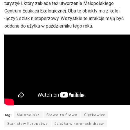
turystyki, który zakłada też utworzenie Małopolskiego
Centrum Edukacji Ekologicznej. Oba te obiekty ma z kolei
łączyć szlak nietoperzowy. Wszystkie te atrakcje mają być
oddane do użytku w październiku tego roku.
Tagi:
Małopolska
Słowo za Słowo
Ciężkowice
Stanisław Kuropatwa
ścieżka w koronach drzew