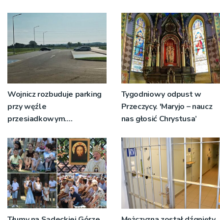
św. Teresy Wielkiej
tabor?
Wojnicz rozbuduje parking
Tygodniowy odpust w
przy węźle
Przeczycy. 'Maryjo – naucz
przesiadkowym.
nas głosić Chrystusa’
Powstanie ponad 60
miejsc
Tłumy na Sądeckiej Górze
Mężczyzna został dźgnięty