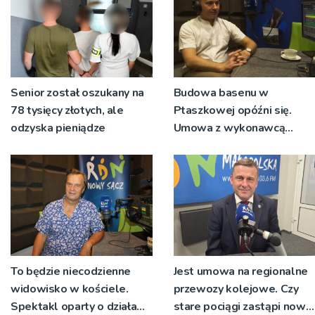
Senior został oszukany na
Budowa basenu w
78 tysięcy złotych, ale
Ptaszkowej opóźni się.
odzyska pieniądze
Umowa z wykonawcą
wyłonionym w przetargu
nie zostanie podpisana
To będzie niecodzienne
Jest umowa na regionalne
widowisko w kościele.
przewozy kolejowe. Czy
Spektakl oparty o działa
stare pociągi zastąpi nowy