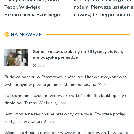
Tabor. W święto
nożem. Pierwsze ustalenia
Przemienienia Pańskiego
nowosądeckiej prokuratury
bp Jeż przypominał o
w tej sprawie
znaczeniu Sakramentów
NAJNOWSZE
[ZDJĘCIA]
Senior został oszukany na 78 tysięcy złotych,
ale odzyska pieniądze
17:05
Budowa basenu w Ptaszkowej opóźni się. Umowa z wykonawcą
wyłonionym w przetargu nie zostanie podpisana
15:03
To będzie niecodzienne widowisko w kościele. Spektakl oparty o
działa św. Teresy Wielkiej
15:03
Jest umowa na regionalne przewozy kolejowe. Czy stare pociągi
zastąpi nowy tabor?
14:02
Wojnicz rozbuduje parking przy węźle przesiadkowym. Powstanie