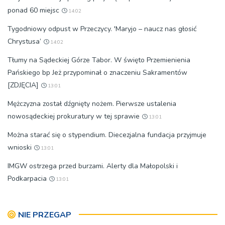
ponad 60 miejsc
14:02
Tygodniowy odpust w Przeczycy. 'Maryjo – naucz nas głosić
Chrystusa’
14:02
Tłumy na Sądeckiej Górze Tabor. W święto Przemienienia
Pańskiego bp Jeż przypominał o znaczeniu Sakramentów
[ZDJĘCIA]
13:01
Mężczyzna został dźgnięty nożem. Pierwsze ustalenia
nowosądeckiej prokuratury w tej sprawie
13:01
Można starać się o stypendium. Diecezjalna fundacja przyjmuje
wnioski
13:01
IMGW ostrzega przed burzami. Alerty dla Małopolski i
Podkarpacia
13:01
NIE PRZEGAP