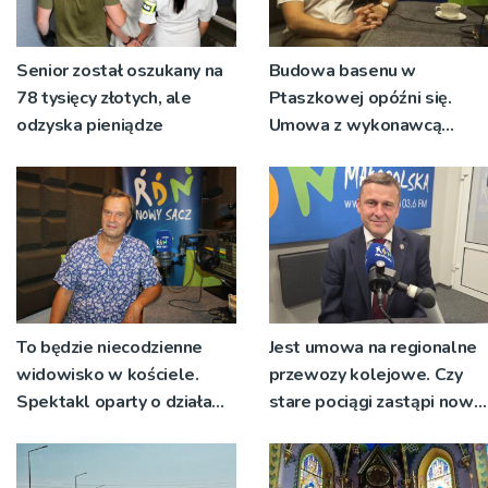
Senior został oszukany na
Budowa basenu w
78 tysięcy złotych, ale
Ptaszkowej opóźni się.
odzyska pieniądze
Umowa z wykonawcą
wyłonionym w przetargu
nie zostanie podpisana
To będzie niecodzienne
Jest umowa na regionalne
widowisko w kościele.
przewozy kolejowe. Czy
Spektakl oparty o działa
stare pociągi zastąpi nowy
św. Teresy Wielkiej
tabor?