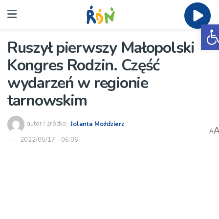
O
Ruszył pierwszy Małopolski
Kongres Rodzin. Część
wydarzeń w regionie
tarnowskim
autor / źródło:
Jolanta Moździerz
A
2022/05/17 - 06:06