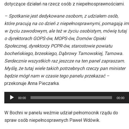
dotyczące działań na rzecz osób z niepełnosprawnościami.
– Spotkanie jest dedykowane osobom, z udziałem osób,
które pracują na co dzień z niepełnosprawnymi, pomagają im
w życiu zawodowym, ale też w życiu osobistym, mówię tutaj
o dyrektorach GOPS-ów, MOPS-ów, Domów Opieki
Społecznej, dyrektorzy PCPR-ów, starostowie powiatu
bocheńskiego, brzeskiego, Dąbrowy Tarnowskiej, Tarnowa.
Serdecznie wszystkich raz jeszcze na ten panel zapraszam.
Myślę, że tutaj wiele takich potrzebnych rzeczy pan minister
będzie mógł nam w czasie tego panelu przekazać –
przekonuje Anna Pieczarka.
Odtwarzacz
00:00
00:00
plików
dźwiękowych
W Bochni w panelu weźmie udział pełnomocnik rządu do
spraw osób niepełnosprawnych Paweł Wdówik.