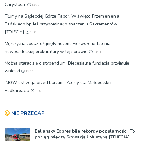
Chrystusa’
14:02
Tłumy na Sądeckiej Górze Tabor. W święto Przemienienia
Pańskiego bp Jeż przypominał o znaczeniu Sakramentów
[ZDJĘCIA]
13:01
Mężczyzna został dźgnięty nożem. Pierwsze ustalenia
nowosądeckiej prokuratury w tej sprawie
13:01
Można starać się o stypendium. Diecezjalna fundacja przyjmuje
wnioski
13:01
IMGW ostrzega przed burzami. Alerty dla Małopolski i
Podkarpacia
13:01
NIE PRZEGAP
Beliansky Expres bije rekordy popularności. To
pociąg między Słowacją i Muszyną [ZDJĘCIA]