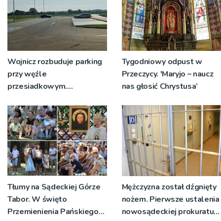
Wojnicz rozbuduje parking
Tygodniowy odpust w
przy węźle
Przeczycy. 'Maryjo – naucz
przesiadkowym.
nas głosić Chrystusa’
Powstanie ponad 60
miejsc
Tłumy na Sądeckiej Górze
Mężczyzna został dźgnięty
Tabor. W święto
nożem. Pierwsze ustalenia
Przemienienia Pańskiego
nowosądeckiej prokuratury