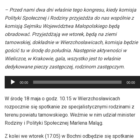
– Przed nami dwa dni właśnie tego kongresu, kiedy komisja
Polityki Społecznej i Rodziny przyjeżdża do nas wspólnie z
komisją Sejmiku Województwa Małopolskiego będą
obradować. Przyjeżdżają we wtorek, będą na ziemi
tarnowskiej, dokładnie w Wierzchosławicach, komisja będzie
gościć tu w środę do południa. Następnie aktywności w
Wieliczce, w Krakowie, gala, wszystko jest to właśnie
dedykowane pieczy zastępczej, rodzinom zastępczym.
Odtwarzacz
00:00
00:00
plików
dźwiękowych
W środę 18 maja o godz. 10.15 w Wierzchosławicach
rozpocznie się spotkanie ze specjalistycznymi rodzinami z
terenu powiatu tarnowskiego. Weźmie w nim udział minister
Rodziny i Polityki Społecznej Marlena Maląg.
Z kolei we wtorek (17.05) w Bochni odbędzie się spotkanie