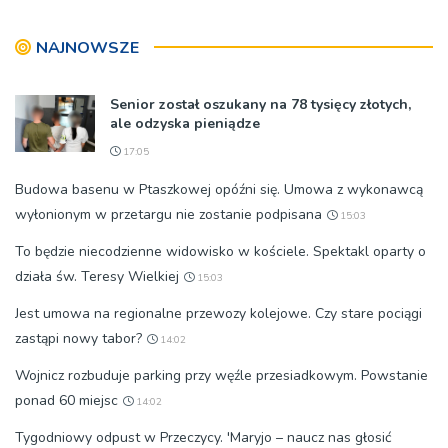
bp Jeż przypominał o
w tej sprawie
znaczeniu Sakramentów
NAJNOWSZE
[ZDJĘCIA]
Senior został oszukany na 78 tysięcy złotych,
ale odzyska pieniądze
17:05
Budowa basenu w Ptaszkowej opóźni się. Umowa z wykonawcą
wyłonionym w przetargu nie zostanie podpisana
15:03
To będzie niecodzienne widowisko w kościele. Spektakl oparty o
działa św. Teresy Wielkiej
15:03
Jest umowa na regionalne przewozy kolejowe. Czy stare pociągi
zastąpi nowy tabor?
14:02
Wojnicz rozbuduje parking przy węźle przesiadkowym. Powstanie
ponad 60 miejsc
14:02
Tygodniowy odpust w Przeczycy. 'Maryjo – naucz nas głosić