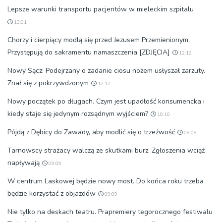
Lepsze warunki transportu pacjentów w mieleckim szpitalu
13:01
Chorzy i cierpiący modlą się przed Jezusem Przemienionym.
Przystępują do sakramentu namaszczenia [ZDJĘCIA]
12:12
Nowy Sącz: Podejrzany o zadanie ciosu nożem usłyszał zarzuty.
Znał się z pokrzywdzonym
12:12
Nowy początek po długach. Czym jest upadłość konsumencka i
kiedy staje się jedynym rozsądnym wyjściem?
10:10
Pójdą z Dębicy do Zawady, aby modlić się o trzeźwość
09:09
Tarnowscy strażacy walczą ze skutkami burz. Zgłoszenia wciąż
napływają
09:09
W centrum Laskowej będzie nowy most. Do końca roku trzeba
będzie korzystać z objazdów
09:09
Nie tylko na deskach teatru. Prapremiery tegorocznego festiwalu