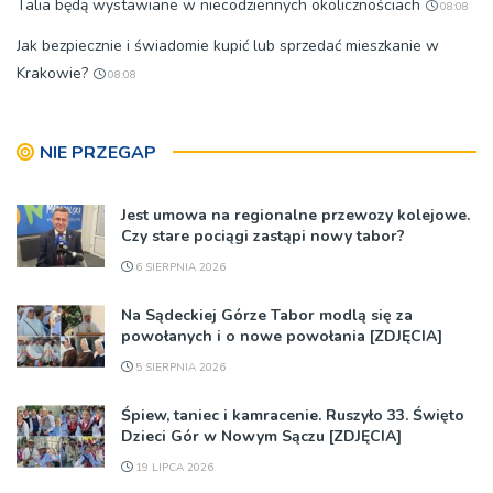
Talia będą wystawiane w niecodziennych okolicznościach
08:08
Jak bezpiecznie i świadomie kupić lub sprzedać mieszkanie w
Krakowie?
08:08
NIE PRZEGAP
Jest umowa na regionalne przewozy kolejowe.
Czy stare pociągi zastąpi nowy tabor?
6 SIERPNIA 2026
Na Sądeckiej Górze Tabor modlą się za
powołanych i o nowe powołania [ZDJĘCIA]
5 SIERPNIA 2026
Śpiew, taniec i kamracenie. Ruszyło 33. Święto
Dzieci Gór w Nowym Sączu [ZDJĘCIA]
19 LIPCA 2026