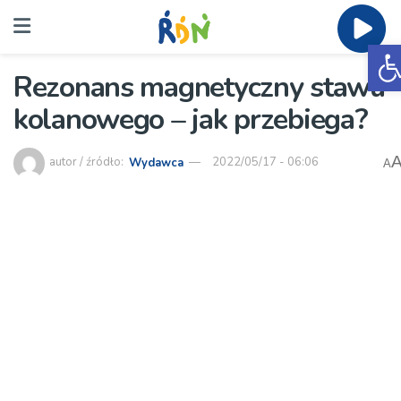
O
Rezonans magnetyczny stawu
kolanowego – jak przebiega?
autor / źródło:
Wydawca
2022/05/17 - 06:06
A