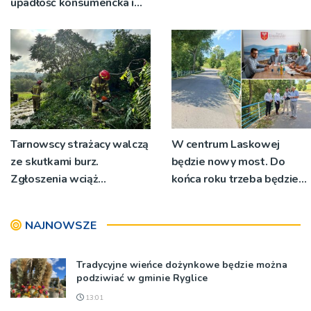
upadłość konsumencka i
kiedy staje się jedynym
rozsądnym wyjściem?
Tarnowscy strażacy walczą
W centrum Laskowej
ze skutkami burz.
będzie nowy most. Do
Zgłoszenia wciąż
końca roku trzeba będzie
napływają
korzystać z objazdów
NAJNOWSZE
Tradycyjne wieńce dożynkowe będzie można
podziwiać w gminie Ryglice
13:01