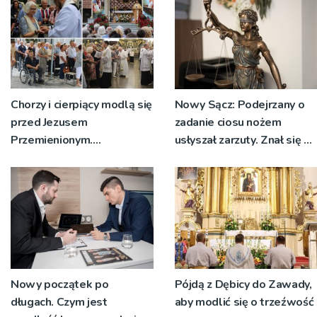
Chorzy i cierpiący modlą się
Nowy Sącz: Podejrzany o
przed Jezusem
zadanie ciosu nożem
Przemienionym.
usłyszał zarzuty. Znał się z
Przystępują do sakramentu
pokrzywdzonym
namaszczenia [ZDJĘCIA]
Nowy początek po
Pójdą z Dębicy do Zawady,
długach. Czym jest
aby modlić się o trzeźwość