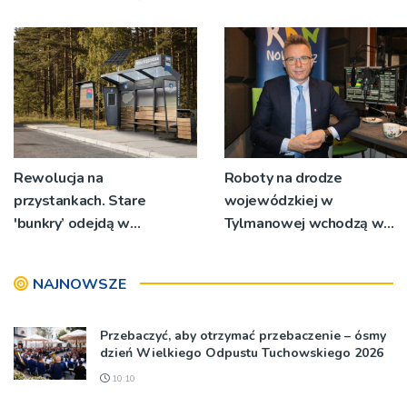
kierowców?
Rewolucja na
Roboty na drodze
przystankach. Stare
wojewódzkiej w
'bunkry’ odejdą w
Tylmanowej wchodzą w
zapomnienie
nowy etap
NAJNOWSZE
Przebaczyć, aby otrzymać przebaczenie – ósmy
dzień Wielkiego Odpustu Tuchowskiego 2026
10:10