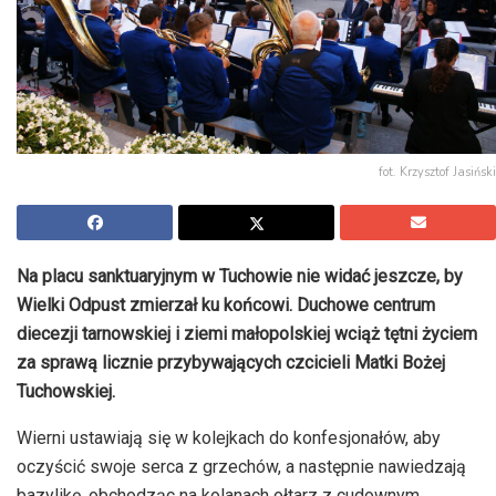
fot. Krzysztof Jasiński
Na placu sanktuaryjnym w Tuchowie nie widać jeszcze, by
Wielki Odpust zmierzał ku końcowi. Duchowe centrum
diecezji tarnowskiej i ziemi małopolskiej wciąż tętni życiem
za sprawą licznie przybywających czcicieli Matki Bożej
Tuchowskiej.
Wierni ustawiają się w kolejkach do konfesjonałów, aby
oczyścić swoje serca z grzechów, a następnie nawiedzają
bazylikę, obchodząc na kolanach ołtarz z cudownym