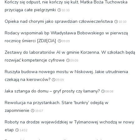
Kończy się odpust, nie kończy się kult. Matka Boża Tuchowska
przyciąga całe pielgrzymki
10:10
Opieka nad chorymi jako sprawdzian człowieczeństwa
10:10
Rodacy wspominali bp Władysława Bobowskiego w pierwszą
rocznicę śmierci [ZDJĘCIA]
09:09
Zestawy do laboratoriów AI w gminie Korzenna. W szkołach będą
rozwijać kompetencje cyfrowe
09:09
Ruszyła budowa nowego mostu w Niskowej. Jakie utrudnienia
czekają na kierowców?
09:09
Jaka sztanga do domu – gryf prosty czy łamany?
08:08
Rewolucja na przystankach. Stare 'bunkry’ odejdą w
zapomnienie
19:07
Roboty na drodze wojewódzkiej w Tylmanowej wchodzą w nowy
etap
14:02