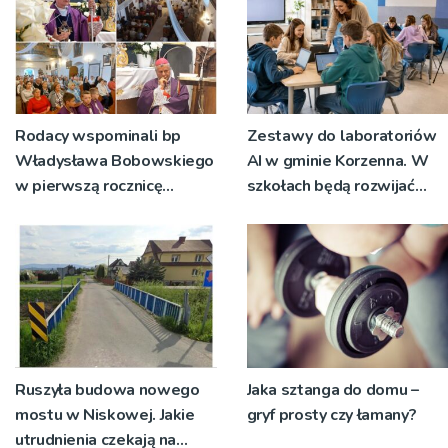
Rodacy wspominali bp
Zestawy do laboratoriów
Władysława Bobowskiego
AI w gminie Korzenna. W
w pierwszą rocznicę
szkołach będą rozwijać
śmierci [ZDJĘCIA]
kompetencje cyfrowe
Ruszyła budowa nowego
Jaka sztanga do domu –
mostu w Niskowej. Jakie
gryf prosty czy łamany?
utrudnienia czekają na