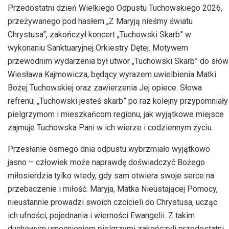
Przedostatni dzień Wielkiego Odpustu Tuchowskiego 2026,
przeżywanego pod hasłem „Z Maryją nieśmy światu
Chrystusa”, zakończył koncert „Tuchowski Skarb” w
wykonaniu Sanktuaryjnej Orkiestry Dętej. Motywem
przewodnim wydarzenia był utwór „Tuchowski Skarb” do słów
Wiesława Kajmowicza, będący wyrazem uwielbienia Matki
Bożej Tuchowskiej oraz zawierzenia Jej opiece. Słowa
refrenu: „Tuchowski jesteś skarb” po raz kolejny przypomniały
pielgrzymom i mieszkańcom regionu, jak wyjątkowe miejsce
zajmuje Tuchowska Pani w ich wierze i codziennym życiu.
Przesłanie ósmego dnia odpustu wybrzmiało wyjątkowo
jasno – człowiek może naprawdę doświadczyć Bożego
miłosierdzia tylko wtedy, gdy sam otwiera swoje serce na
przebaczenie i miłość. Maryja, Matka Nieustającej Pomocy,
nieustannie prowadzi swoich czcicieli do Chrystusa, ucząc
ich ufności, pojednania i wierności Ewangelii. Z takim
duchowym umocnieniem pielgrzymi zakończyli przedostatni