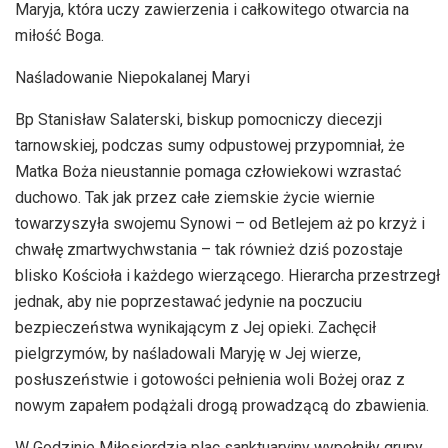
Maryja, która uczy zawierzenia i całkowitego otwarcia na
miłość Boga.
Naśladowanie Niepokalanej Maryi
Bp Stanisław Salaterski, biskup pomocniczy diecezji
tarnowskiej, podczas sumy odpustowej przypomniał, że
Matka Boża nieustannie pomaga człowiekowi wzrastać
duchowo. Tak jak przez całe ziemskie życie wiernie
towarzyszyła swojemu Synowi – od Betlejem aż po krzyż i
chwałę zmartwychwstania – tak również dziś pozostaje
blisko Kościoła i każdego wierzącego. Hierarcha przestrzegł
jednak, aby nie poprzestawać jedynie na poczuciu
bezpieczeństwa wynikającym z Jej opieki. Zachęcił
pielgrzymów, by naśladowali Maryję w Jej wierze,
posłuszeństwie i gotowości pełnienia woli Bożej oraz z
nowym zapałem podążali drogą prowadzącą do zbawienia.
W Godzinie Miłosierdzia plac sanktuaryjny wypełniły grupy