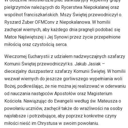
pielgrzymów należących do Rycerstwa Niepokalanej oraz
wspólnot franciszkańskich. Mszy Świętej przewodniczył o.
Ryszard Żuber OFMConv z Niepokalanowa. W homilii
zachęcał wiernych, aby każdego dnia pragnęli podobać się
Matce Najświętszej i Jej Synowi przez życie przepełnione
miłością oraz czystością serca.
Wieczornej Eucharystii z udziałem nadzwyczajnych szafarzy
Komunii Świętej przewodniczył ks. Jakub Jasiak –
diecezjalny duszpasterz szafarzy Komunii Świętej. W homilii
wezwał wiernych do jeszcze gorliwszego wypełniania woli
Bożej, podkreślając, że nie można jej realizować w oderwaniu
od nauczania następców Apostołów oraz Magisterium
Kościoła. Nawiązując do Ewangelii według św. Mateusza o
powołaniu uczniów, zachęcił także do wrażliwości na osoby
najsłabsze i potrzebujące, aby poprzez konkretne czyny
miłości nieść im Chrystusa w swoim powołaniu.