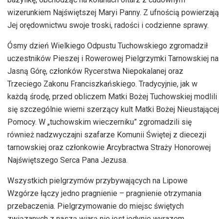
wizerunkiem Najświętszej Maryi Panny. Z ufnością powierzają
Jej orędownictwu swoje troski, radości i codzienne sprawy.
Ósmy dzień Wielkiego Odpustu Tuchowskiego zgromadził
uczestników Pieszej i Rowerowej Pielgrzymki Tarnowskiej na
Jasną Górę, członków Rycerstwa Niepokalanej oraz
Trzeciego Zakonu Franciszkańskiego. Tradycyjnie, jak w
każdą środę, przed obliczem Matki Bożej Tuchowskiej modlili
się szczególnie wierni szerzący kult Matki Bożej Nieustającej
Pomocy. W „tuchowskim wieczerniku” zgromadzili się
również nadzwyczajni szafarze Komunii Świętej z diecezji
tarnowskiej oraz członkowie Arcybractwa Straży Honorowej
Najświętszego Serca Pana Jezusa.
Wszystkich pielgrzymów przybywających na Lipowe
Wzgórze łączy jedno pragnienie – pragnienie otrzymania
przebaczenia. Pielgrzymowanie do miejsc świętych
związanych z naszą wiarą nie jest jedynie wyrazem