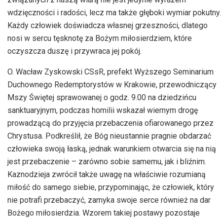
wdzięczności i radości, lecz ma także głęboki wymiar pokutny.
Każdy człowiek doświadcza własnej grzeszności, dlatego
nosi w sercu tęsknotę za Bożym miłosierdziem, które
oczyszcza duszę i przywraca jej pokój.
O. Wacław Zyskowski CSsR, prefekt Wyższego Seminarium
Duchownego Redemptorystów w Krakowie, przewodniczący
Mszy Świętej sprawowanej o godz. 9.00 na dziedzińcu
sanktuaryjnym, podczas homilii wskazał wiernym drogę
prowadzącą do przyjęcia przebaczenia ofiarowanego przez
Chrystusa. Podkreślił, że Bóg nieustannie pragnie obdarzać
człowieka swoją łaską, jednak warunkiem otwarcia się na nią
jest przebaczenie – zarówno sobie samemu, jak i bliźnim.
Kaznodzieja zwrócił także uwagę na właściwie rozumianą
miłość do samego siebie, przypominając, że człowiek, który
nie potrafi przebaczyć, zamyka swoje serce również na dar
Bożego miłosierdzia. Wzorem takiej postawy pozostaje