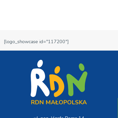
[logo_showcase id="117200"]
RDN MAŁOPOLSKA