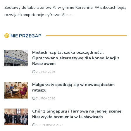
Zestawy do laboratoriów AI w gminie Korzenna. W szkołach będą
rozwijać kompetencje cyfrowe
09:09
NIE PRZEGAP
Mielecki szpital szuka oszczędności.
Opracowano alternatywę dla konsolidacji z
Rzeszowem
2 LIPCA 2026
Małgorzaty spotkają się w nowosądeckim
ratuszu
7 LIPCA 2026
Chór z Singapuru i Tarnowa na jednej scenie.
Niezwykłe brzmienia w Lusławicach
19 CZERWCA 2026