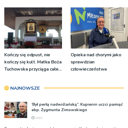
zostanie oficjalnym
Tuchowskiego 2026
patronem miejscowości
Kończy się odpust, nie
Opieka nad chorymi jako
kończy się kult. Matka Boża
sprawdzian
Tuchowska przyciąga całe
człowieczeństwa
pielgrzymki
NAJNOWSZE
’Był perłą nadwiślańską”. Kupienin uczci pamięć
abp. Zygmunta Zimowskiego
13:01