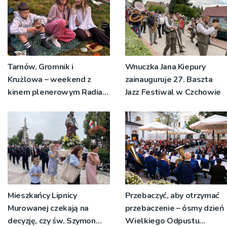
Tarnów, Gromnik i
Wnuczka Jana Kiepury
Krużlowa – weekend z
zainauguruje 27. Baszta
kinem plenerowym Radia
Jazz Festiwal w Czchowie
RDN
Mieszkańcy Lipnicy
Przebaczyć, aby otrzymać
Murowanej czekają na
przebaczenie – ósmy dzień
decyzję, czy św. Szymon
Wielkiego Odpustu