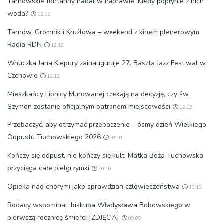
Tarnowskie fontanny nadal w naprawie. Kiedy popłynie z nich
woda?
12:12
Tarnów, Gromnik i Krużlowa – weekend z kinem plenerowym
Radia RDN
12:12
Wnuczka Jana Kiepury zainauguruje 27. Baszta Jazz Festiwal w
Czchowie
12:12
Mieszkańcy Lipnicy Murowanej czekają na decyzję, czy św.
Szymon zostanie oficjalnym patronem miejscowości
12:12
Przebaczyć, aby otrzymać przebaczenie – ósmy dzień Wielkiego
Odpustu Tuchowskiego 2026
10:10
Kończy się odpust, nie kończy się kult. Matka Boża Tuchowska
przyciąga całe pielgrzymki
10:10
Opieka nad chorymi jako sprawdzian człowieczeństwa
10:10
Rodacy wspominali biskupa Władysława Bobowskiego w
pierwszą rocznicę śmierci [ZDJĘCIA]
09:09