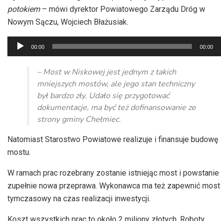
potokiem
– mówi
dyrektor Powiatowego Zarządu Dróg w
Nowym Sączu, Wojciech Błażusiak.
Odtwarzacz
00:00
00:00
plików
dźwiękowych
– Most w
Niskowej
jest jednym z takich
mniejszych mostów, ale jego stan techniczny
był bardzo zły. Udało się przygotować
dokumentacje, ma być też dofinansowanie ze
strony gminy Chełmiec.
Natomiast Starostwo Powiatowe realizuje i finansuje budowę
mostu.
W ramach prac rozebrany
zostanie istniejąc most i
powstanie
zupełnie nowa przeprawa. Wykonawca ma też zapewnić most
tymczasowy na czas realizacji inwestycji.
Koszt wszystkich prac to około 2 miliony złotych. Roboty