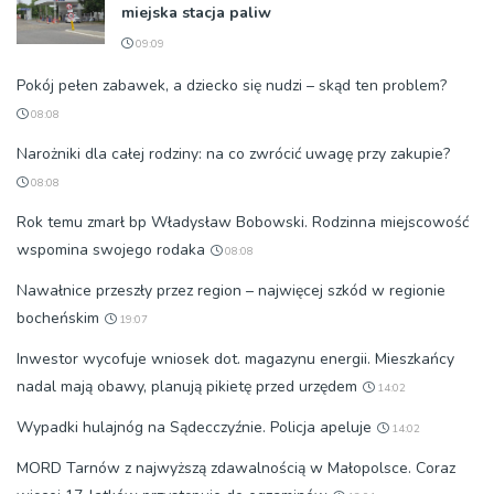
miejska stacja paliw
09:09
Pokój pełen zabawek, a dziecko się nudzi – skąd ten problem?
08:08
Narożniki dla całej rodziny: na co zwrócić uwagę przy zakupie?
08:08
Rok temu zmarł bp Władysław Bobowski. Rodzinna miejscowość
wspomina swojego rodaka
08:08
Nawałnice przeszły przez region – najwięcej szkód w regionie
bocheńskim
19:07
Inwestor wycofuje wniosek dot. magazynu energii. Mieszkańcy
nadal mają obawy, planują pikietę przed urzędem
14:02
Wypadki hulajnóg na Sądecczyźnie. Policja apeluje
14:02
MORD Tarnów z najwyższą zdawalnością w Małopolsce. Coraz