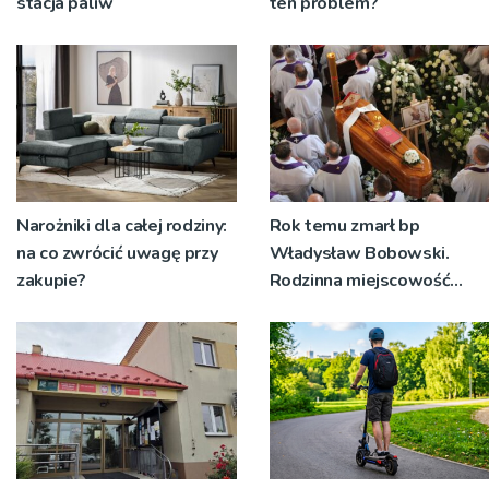
stacja paliw
ten problem?
Narożniki dla całej rodziny:
Rok temu zmarł bp
na co zwrócić uwagę przy
Władysław Bobowski.
zakupie?
Rodzinna miejscowość
wspomina swojego rodaka