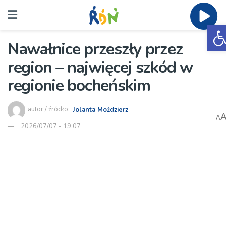
O
Nawałnice przeszły przez
region – najwięcej szkód w
regionie bocheńskim
autor / źródło:
Jolanta Moździerz
A
2026/07/07 - 19:07