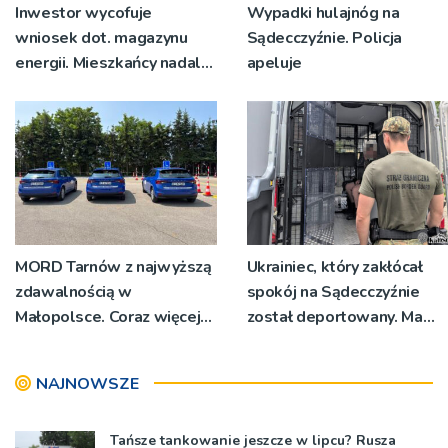
Inwestor wycofuje
Wypadki hulajnóg na
wniosek dot. magazynu
Sądecczyźnie. Policja
energii. Mieszkańcy nadal
apeluje
mają obawy, planują
pikietę przed urzędem
MORD Tarnów z najwyższą
Ukrainiec, który zakłócał
zdawalnością w
spokój na Sądecczyźnie
Małopolsce. Coraz więcej
został deportowany. Ma
17-latków przystępuje do
zakaz powrotu przez 7 lat
egzaminów
NAJNOWSZE
Tańsze tankowanie jeszcze w lipcu? Rusza