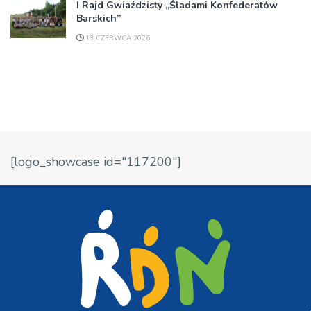
I Rajd Gwiaździsty „Śladami Konfederatów
Barskich”
13 CZERWCA 2026
[logo_showcase id="117200"]