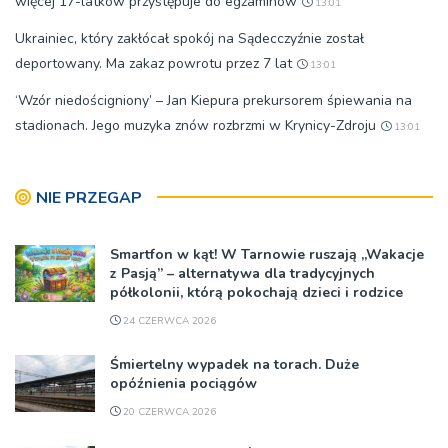
więcej 17-latków przystępuje do egzaminów
13:01
Ukrainiec, który zakłócał spokój na Sądecczyźnie został
deportowany. Ma zakaz powrotu przez 7 lat
13:01
‘Wzór niedościgniony’ – Jan Kiepura prekursorem śpiewania na
stadionach. Jego muzyka znów rozbrzmi w Krynicy-Zdroju
13:01
NIE PRZEGAP
Smartfon w kąt! W Tarnowie ruszają „Wakacje
z Pasją” – alternatywa dla tradycyjnych
półkolonii, którą pokochają dzieci i rodzice
24 CZERWCA 2026
Śmiertelny wypadek na torach. Duże
opóźnienia pociągów
20 CZERWCA 2026