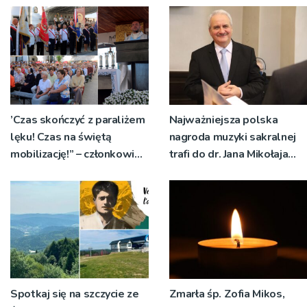
’Czas skończyć z paraliżem
Najważniejsza polska
lęku! Czas na świętą
nagroda muzyki sakralnej
mobilizację!” – członkowie
trafi do dr. Jana Mikołaja
Akcji Katolickiej spotkali
Gładysza
się w tuchowskim
sanktuarium
Spotkaj się na szczycie ze
Zmarła śp. Zofia Mikos,