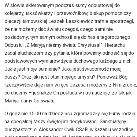
W słowie skierowanym podczas sumy odpustowej do
kolejarzy, taksówkarzy i przewoźników, biskup pomocniczy
diecezji tarnowskiej Leszek Leszkiewicz trafnie spostrzegł,
że nie możemy dać światu czegoś, czego sami nie
posiadamy; tym samym odnosił się do hasła tegorocznego
Odpustu: „Z Maryją nieśmy światu Chrystusa!”. Hierarcha
zadał słuchaczom trzy pytania, które powinny odnosić się do
podstawowych wymiarów życia duchowego każdego z nich:
Jakie jest moje sumienie? Jaka jest świadomość mojej
duszy? Oraz jaki jest stan mojego umysłu? Ponieważ Bóg
rzeczywiście daje nam w ręce Jezusa i możemy z Nim zrobić,
co chcemy – jednakże On pokłada w nas nadzieję, że tak jak
Maryja, damy Go światu.
O godzinie 15:00 na dziedzińcu zgromadziły się tłumy rodzin
na specjalnej Mszy świętej im dedykowanej. Sanktuaryjny
duszpasterz, o. Aleksander Ćwik CSsR, w kazaniu wszedł w