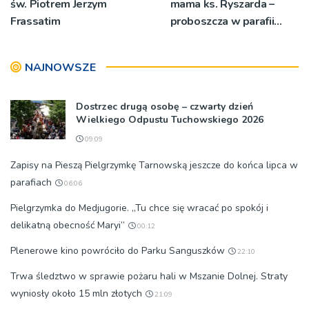
św. Piotrem Jerzym
mama ks. Ryszarda –
Frassatim
proboszcza w parafii
Wielogłowy
NAJNOWSZE
Dostrzec drugą osobę – czwarty dzień
Wielkiego Odpustu Tuchowskiego 2026
09:09
Zapisy na Pieszą Pielgrzymkę Tarnowską jeszcze do końca lipca w
parafiach
06:06
Pielgrzymka do Medjugorie. „Tu chce się wracać po spokój i
delikatną obecność Maryi”
00:12
Plenerowe kino powróciło do Parku Sanguszków
22:10
Trwa śledztwo w sprawie pożaru hali w Mszanie Dolnej. Straty
wyniosły około 15 mln złotych
21:09