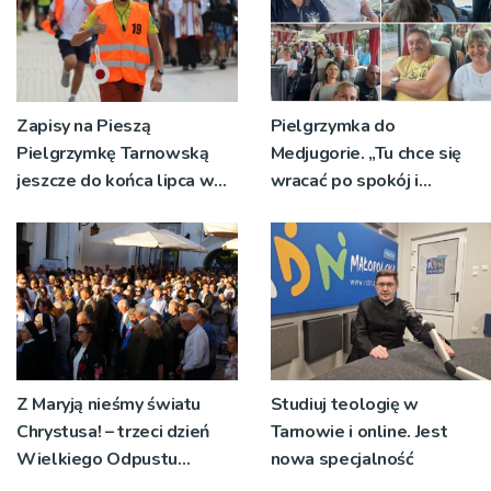
Zapisy na Pieszą
Pielgrzymka do
Pielgrzymkę Tarnowską
Medjugorie. „Tu chce się
jeszcze do końca lipca w
wracać po spokój i
parafiach
delikatną obecność Maryi”
Z Maryją nieśmy światu
Studiuj teologię w
Chrystusa! – trzeci dzień
Tarnowie i online. Jest
Wielkiego Odpustu
nowa specjalność
Tuchowskiego 2026