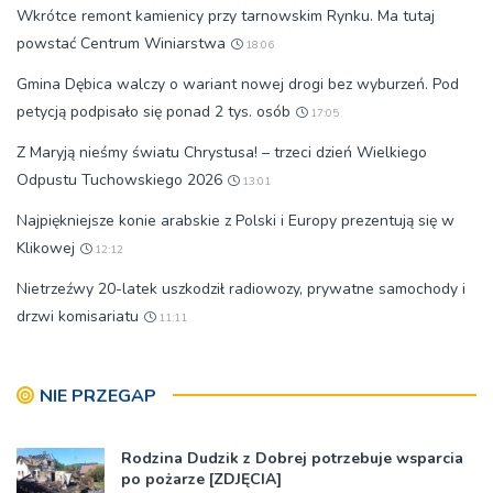
Wkrótce remont kamienicy przy tarnowskim Rynku. Ma tutaj
powstać Centrum Winiarstwa
18:06
Gmina Dębica walczy o wariant nowej drogi bez wyburzeń. Pod
petycją podpisało się ponad 2 tys. osób
17:05
Z Maryją nieśmy światu Chrystusa! – trzeci dzień Wielkiego
Odpustu Tuchowskiego 2026
13:01
Najpiękniejsze konie arabskie z Polski i Europy prezentują się w
Klikowej
12:12
Nietrzeźwy 20-latek uszkodził radiowozy, prywatne samochody i
drzwi komisariatu
11:11
NIE PRZEGAP
Rodzina Dudzik z Dobrej potrzebuje wsparcia
po pożarze [ZDJĘCIA]