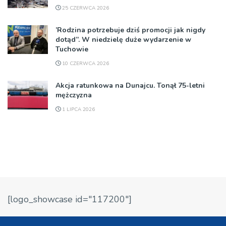
25 CZERWCA 2026
’Rodzina potrzebuje dziś promocji jak nigdy
dotąd”. W niedzielę duże wydarzenie w
Tuchowie
10 CZERWCA 2026
Akcja ratunkowa na Dunajcu. Tonął 75-letni
mężczyzna
1 LIPCA 2026
[logo_showcase id="117200"]