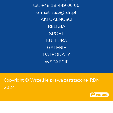
tel.: +48 18 449 06 00
e-mail: sacz@rdn.pl
AKTUALNOŚCI
RELIGIA
SPORT
KULTURA
GALERIE
PATRONATY
WSPARCIE
Copyright © Wszelkie prawa zastrzeżone. RDN.
2024.