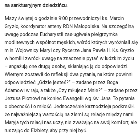
na sanktuaryjnym dziedzińcu.
Mszy świętej o godzinie 9:00 przewodniczył ks. Marcin
Gryzło, koordynator anteny RDN Małopolska. Na szczególną
uwagę podczas Eucharystii zasługiwała pielgrzymka
modlitewnych wspólnot męskich, wśród których wyróżniali się
m.in. Wojownicy Maryi czy Rycerze Jana Pawła II. Ks. Gryzło
w homilii zwrócił uwagę na znaczenie pytań w ludzkim życiu
– angażują one drugą osobę, skłaniając ją do odpowiedzi.
Wiernym zostawił do refleksji dwa pytania, na które powinni
odpowiedzieć: „Gdzie jesteś?” – zadane przez Boga
Adamowi w raju, a także „Czy miłujesz Mnie?” – zadane przez
Jezusa Piotrowi na koniec Ewangelii wg św. Jana. To pytania
o obecność i o miłość. Jednocześnie kaznodzieja podkreślił,
że najważniejszą wartością na ziemi są relacje między nami.
Maryja tych relacji nas uczy, nie zważając na swój komfort, ale
ruszając do Elżbiety, aby przy niej być.