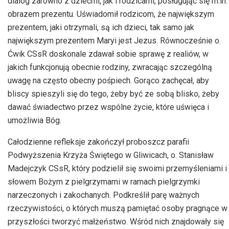
dialog zarówno z dziećmi, jak i rodzicami, posługując się m.in.
obrazem prezentu. Uświadomił rodzicom, że największym
prezentem, jaki otrzymali, są ich dzieci, tak samo jak
największym prezentem Maryi jest Jezus. Równocześnie o.
Ćwik CSsR doskonale zdawał sobie sprawę z realiów, w
jakich funkcjonują obecnie rodziny, zwracając szczególną
uwagę na często obecny pośpiech. Gorąco zachęcał, aby
bliscy spieszyli się do tego, żeby być ze sobą blisko, żeby
dawać świadectwo przez wspólne życie, które uświęca i
umożliwia Bóg.
Całodzienne refleksje zakończył proboszcz parafii
Podwyższenia Krzyża Świętego w Gliwicach, o. Stanisław
Madejczyk CSsR, który podzielił się swoimi przemyśleniami i
słowem Bożym z pielgrzymami w ramach pielgrzymki
narzeczonych i zakochanych. Podkreślił parę ważnych
rzeczywistości, o których muszą pamiętać osoby pragnące w
przyszłości tworzyć małżeństwo. Wśród nich znajdowały się