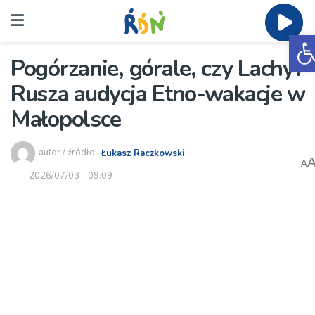
O
Pogórzanie, górale, czy Lachy?
Rusza audycja Etno-wakacje w
Małopolsce
autor / źródło:
Łukasz Raczkowski
A
2026/07/03 - 09:09