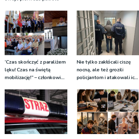
’Czas skończyć z paraliżem
Nie tylko zakłócali ciszę
lęku! Czas na świętą
nocną, ale też grozili
mobilizację!” – członkowie
policjantom i atakowali ich.
Akcji Katolickiej spotkali
Sześć osób z zarzutami w
się w tuchowskim
sprawie
sanktuarium