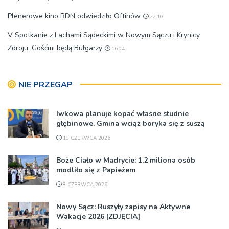
Plenerowe kino RDN odwiedziło Oftinów
22:10
V Spotkanie z Lachami Sądeckimi w Nowym Sączu i Krynicy
Zdroju. Gośćmi będą Bułgarzy
16:04
NIE PRZEGAP
Iwkowa planuje kopać własne studnie
głębinowe. Gmina wciąż boryka się z suszą
19 CZERWCA 2026
Boże Ciało w Madrycie: 1,2 miliona osób
modliło się z Papieżem
8 CZERWCA 2026
Nowy Sącz: Ruszyły zapisy na Aktywne
Wakacje 2026 [ZDJĘCIA]