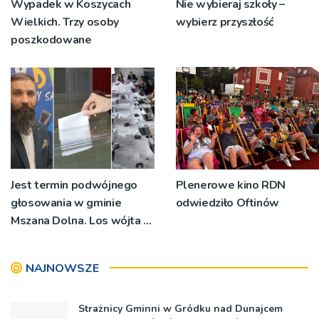
Wypadek w Koszycach
Nie wybieraj szkoły –
Wielkich. Trzy osoby
wybierz przyszłość
poszkodowane
Jest termin podwójnego
Plenerowe kino RDN
głosowania w gminie
odwiedziło Oftinów
Mszana Dolna. Los wójta i
radnych w rękach
mieszkańców
NAJNOWSZE
Strażnicy Gminni w Gródku nad Dunajcem