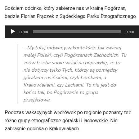
Gościem odcinka, który zabierze nas w krainę Pogórzan,
będzie Florian Frączek z Sądeckiego Parku Etnograficznego.
Odtwarzacz
00:00
00:00
plików
dźwiękowych
– My tutaj mówimy w kontekście tak zwanej
małej Polski, czyli Pogórzanach Zachodnich. Tu
znów trzeba sobie wziąć na poprawkę, że to
nie dotyczy tylko Tych, którzy są pomiędzy
góralami rusińskimi, czyli Łemkami, a
Krakowiakami, czy Lachami. To nie jest do
końca tak, bo Pogórzanie to grupa
przejściowa.
Podczas wakacyjnych wędrówek po regionie poznamy też
różne grupy etnograficzne góralski i lachowskie. Nie
zabraknie odcinka o Krakowiakach.