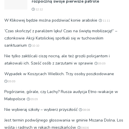
rozpoczną swoje pierwsze patrole
12:12
W Klikowej będzie można podziwiać konie arabskie
11:11
’Czas skończyć z paraliżem lęku! Czas na świętą mobilizację!” –
członkowie Akcji Katolickiej spotkali się w tuchowskim
sanktuarium
10:10
Nie tylko zakłócali ciszę nocną, ale też grozili policjantom i
atakowali ich. Sześć osób z zarzutami w sprawie
09:09
Wypadek w Koszycach Wielkich. Trzy osoby poszkodowane
09:09
Pogórzanie, górale, czy Lachy? Rusza audycja Etno-wakacje w
Małopolsce
09:09
Nie wybieraj szkoły – wybierz przyszłość
08:08
Jest termin podwójnego głosowania w gminie Mszana Dolna. Los
wójta i radnych w rękach mieszkańców
06:06