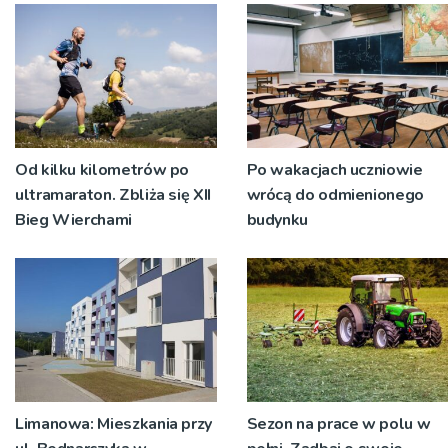
nowej płyty
Od kilku kilometrów po
Po wakacjach uczniowie
ultramaraton. Zbliża się XII
wrócą do odmienionego
Bieg Wierchami
budynku
Limanowa: Mieszkania przy
Sezon na prace w polu w