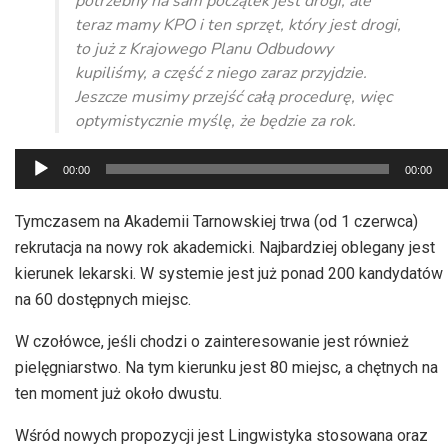
potrzebny na sam początek jest drogi, ale
teraz mamy KPO i ten sprzęt, który jest drogi,
to już z Krajowego Planu Odbudowy
kupiliśmy, a część z niego zaraz przyjdzie.
Jeszcze musimy przejść całą procedurę, więc
optymistycznie myślę, że będzie za rok.
Odtwarzacz
00:00
00:00
plików
dźwiękowych
Tymczasem na Akademii Tarnowskiej trwa (od 1 czerwca)
rekrutacja na nowy rok akademicki. Najbardziej oblegany jest
kierunek lekarski. W systemie jest już ponad 200 kandydatów
na 60 dostępnych miejsc.
W czołówce, jeśli chodzi o zainteresowanie jest również
pielęgniarstwo. Na tym kierunku jest 80 miejsc, a chętnych na
ten moment już około dwustu.
Wśród nowych propozycji jest Lingwistyka stosowana oraz