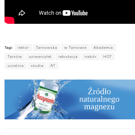
Tagi:
rektor
Tarnowska
w Tarnowie
Akademia
Tarnów
uniwersytet
rekrutacja
nabór
HOT
uczelnia
studia
AT