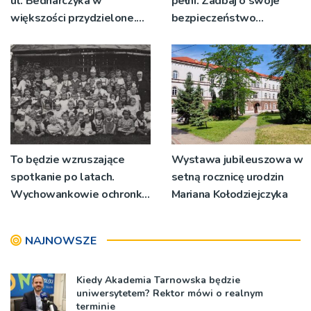
ul. Bednarczyka w
pełni. Zadbaj o swoje
większości przydzielone.
bezpieczeństwo
Można jeszcze składać
[ROZMOWA]
wnioski
To będzie wzruszające
Wystawa jubileuszowa w
spotkanie po latach.
setną rocznicę urodzin
Wychowankowie ochronki
Mariana Kołodziejczyka
w Gorlicach mogą się
zgłaszać
NAJNOWSZE
Kiedy Akademia Tarnowska będzie
uniwersytetem? Rektor mówi o realnym
terminie