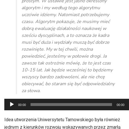
prostym. W ustawie jest jasno określony
algorytm i my według tego algorytmu
uczciwie idziemy. Natomiast potrzebujemy
czasu. Algorytm pokazuje, że musimy mieć
dobrą ewaluację działalności naukowej w
sześciu dyscyplinach, a to oznacza że kadra
musi być duża i wydziały muszą być dobrze
rozwinięte. My w tej chwili, można
powiedzieć, jesteśmy w połowie drogi. Ja
zawsze tak ostrożnie mówię, że to jest czas
10-15 lat. Jak będzie wcześniej to będziemy
wszyscy bardzo zadowoleni, ale nie chcę
obiecywać, bo staram się być odpowiedzialny
za słowa.
Odtwarzacz
00:00
00:00
plików
dźwiękowych
Idea utworzenia Uniwersytetu Tarnowskiego była również
jednym z kierunków rozwoju wskazywanych przez zmarłą