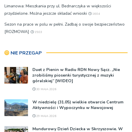
Limanowa: Mieszkania przy ul. Bednarczyka w większości
przydzielone. Można jeszcze składać wnioski
16:04
Sezon na prace w polu w pełni. Zadbaj o swoje bezpieczeństwo
[ROZMOWA]
15:03
NIE PRZEGAP
Duet z Pienin w Radiu RDN Nowy Sącz. „Nie
zrobiliśmy piosenki turystycznej z muzyki
góralskiej” [WIDEO]
30 MAJA 2026
W niedzielę (31.05) wielkie otwarcie Centrum
Aktywności i Wypoczynku w Nawojowej
29 MAJA 2026
Mundurowy Dzień Dziecka w Skrzyszowie. W