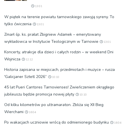
13:01
W piątek na terenie powiatu tarnowskiego zawyją syreny. To
tylko ćwiczenia
13:01
Zmarł śp. ks. prałat Zbigniew Adamek – emerytowany
wykładowca w Instytucie Teologicznym w Tarnowie
13:01
Koncerty, atrakcje dla dzieci i całych rodzin – w weekend Dni
Wojnicza
12:12
Historia zapisana w miejscach, przedmiotach i muzyce – rusza
'Galicjaner Sztetl 2026”
10:10
45 lat Pueri Cantores Tarnovienses! Zwieńczeniem okrągłego
jubileuszu będzie promocja nowej płyty
10:10
Od kilku kilometrów po ultramaraton. Zbliża się XII Bieg
Wierchami
16:04
Po wakacjach uczniowie wrócą do odmienionego budynku
16:04