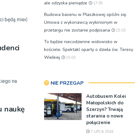
ale odzyska pieniądze
17:05
Budowa basenu w Ptaszkowej opóźni się.
ci będą mieć
Umowa z wykonawcą wyłonionym w
przetargu nie zostanie podpisana
15:03
To będzie niecodzienne widowisko w
udenci
kościele. Spektakl oparty o dzieła św. Teresy
Wielkiej
15:03
iego na
NIE PRZEGAP
Autobusem Kolei
Małopolskich do
u naukę
Szerzyn? Trwają
starania o nowe
połączenie
7 LIPCA 2026