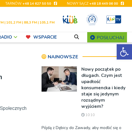
TARNÓW
+48 14 627 50 50
NOWY SĄCZ
+48 18 449 06 00
FM | 101,2 FM | 88,3 FM | 105,1 FM
RADIO
WSPARCIE
POSŁUCHAJ
Ot
NAJNOWSZE
Nowy początek po
m
długach. Czym jest
upadłość
konsumencka i kiedy
staje się jedynym
rozsądnym
wyjściem?
k Społecznych
10:10
Pójdą z Dębicy do Zawady, aby modlić się o