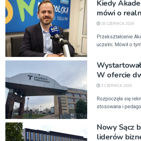
Kiedy Akade
mówi o real
18 CZERWCA 2026
Przekształcenie Ak
uczelni. Mówił o tym
Wystartowała
W ofercie d
3 CZERWCA 2026
Rozpoczęła się rekr
stosowana i pedagog
Nowy Sącz bę
liderów biz