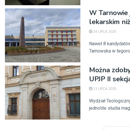
W Tarnowie j
lekarskim ni
24 LIPCA 2025
Nawet 8 kandydatów
Tarnowska w tegorocz
Można zdobyć
UPJP II sekc
13 LIPCA 2025
Wydział Teologiczn
jednolite studia mag