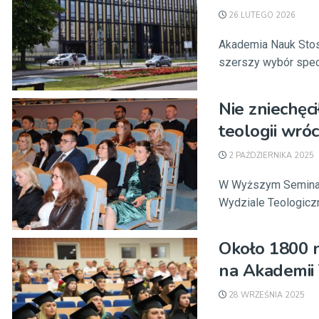
26 LUTEGO 2026
Akademia Nauk Stos
szerszy wybór specja
Nie zniechęci
teologii wróc
2 PAŹDZIERNIKA 2025
W Wyższym Seminar
Wydziale Teologiczn
Około 1800 
na Akademii 
28 WRZEŚNIA 2025