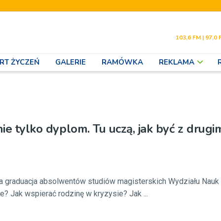
103,6 FM | 97,0 
RT ŻYCZEŃ
GALERIE
RAMÓWKA
REKLAMA
nie tylko dyplom. Tu uczą, jak być z drugi
sta graduacja absolwentów studiów magisterskich Wydziału Nau
? Jak wspierać rodzinę w kryzysie? Jak ...