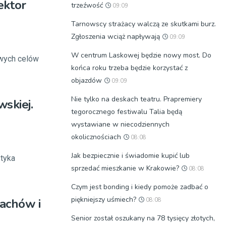
ektor
trzeźwość
09:09
Tarnowscy strażacy walczą ze skutkami burz.
Zgłoszenia wciąż napływają
09:09
W centrum Laskowej będzie nowy most. Do
owych celów
końca roku trzeba będzie korzystać z
objazdów
09:09
Nie tylko na deskach teatru. Prapremiery
skiej.
tegorocznego festiwalu Talia będą
wystawiane w niecodziennych
okolicznościach
08:08
Jak bezpiecznie i świadomie kupić lub
styka
sprzedać mieszkanie w Krakowie?
08:08
Czym jest bonding i kiedy pomoże zadbać o
piękniejszy uśmiech?
achów i
08:08
Senior został oszukany na 78 tysięcy złotych,