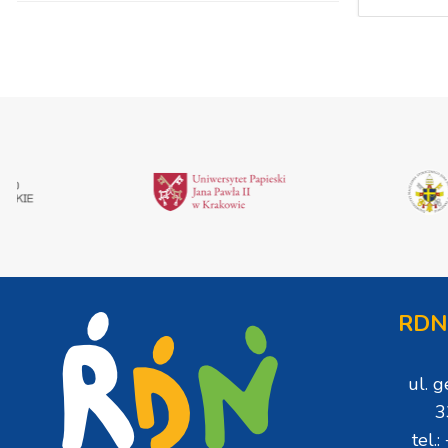
RDN
ul. 
3
tel.