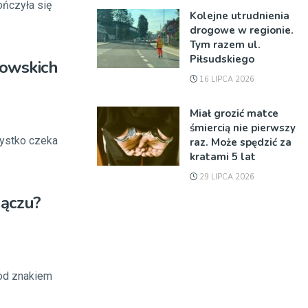
ończyła się
Kolejne utrudnienia
drogowe w regionie.
Tym razem ul.
Piłsudskiego
nowskich
16 LIPCA 2026
Miał grozić matce
śmiercią nie pierwszy
zystko czeka
raz. Może spędzić za
kratami 5 lat
29 LIPCA 2026
ączu?
od znakiem