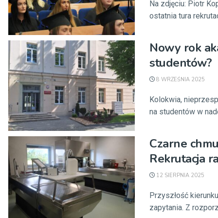
Na zdjęciu: Piotr K
ostatnia tura rekrutac
Nowy rok aka
studentów?
8 WRZEŚNIA 2025
Kolokwia, nieprzesp
na studentów w nad
Czarne chmu
Rekrutacja ra
12 SIERPNIA 2025
Przyszłość kierunk
zapytania. Z rozporz