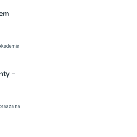
iem
 Akademia
nty –
prasza na