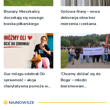
Brunary: Mieszkańcy
Gotowe firany – nowa
doczekają się nowego
dekoracja okna bez
boiska piłkarskiego
mierzenia i czekania
Guz mózgu odebrał Oli
’Chcemy zbliżać się do
sprawność – akcja
Boga’ – młodzi
charytatywna pomoże w
bierzmowani
powrocie do zdrowia
pielgrzymowali do
Sanktuarium bł. Karoliny
NAJNOWSZE