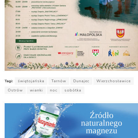
Tagi:
świętojańska
Tarnów
Dunajec
Wierzchosławice
Ostrów
wianki
noc
sobótka