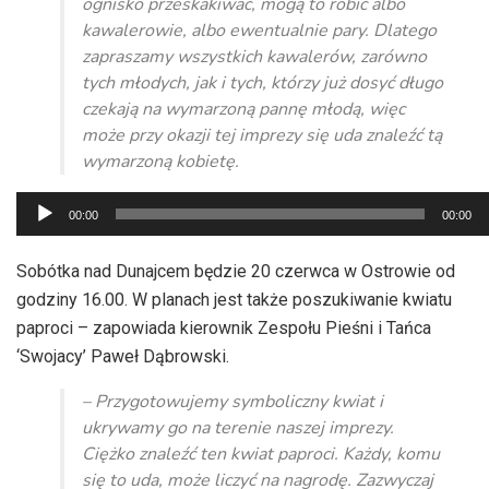
ognisko przeskakiwać, mogą to robić albo
kawalerowie, albo ewentualnie pary. Dlatego
zapraszamy wszystkich kawalerów, zarówno
tych młodych, jak i tych, którzy już dosyć długo
czekają na wymarzoną pannę młodą, więc
może przy okazji tej imprezy się uda znaleźć tą
wymarzoną kobietę.
Odtwarzacz
00:00
00:00
plików
dźwiękowych
Sobótka nad Dunajcem będzie 20 czerwca w Ostrowie od
godziny 16.00. W planach jest także poszukiwanie kwiatu
paproci – zapowiada kierownik Zespołu Pieśni i Tańca
‘Swojacy’ Paweł Dąbrowski.
– Przygotowujemy symboliczny kwiat i
ukrywamy go na terenie naszej imprezy.
Ciężko znaleźć ten kwiat paproci. Każdy, komu
się to uda, może liczyć na nagrodę. Zazwyczaj