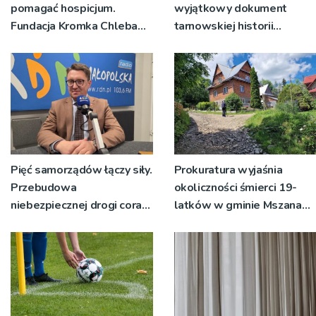
pomagać hospicjum.
wyjątkowy dokument
Fundacja Kromka Chleba
tarnowskiej historii
podziękuje
przekazany do Archiwum
wolontariuszom
Narodowego
Pięć samorządów łączy siły.
Prokuratura wyjaśnia
Przebudowa
okoliczności śmierci 19-
niebezpiecznej drogi coraz
latków w gminie Mszana
bliżej realizacji
Dolna