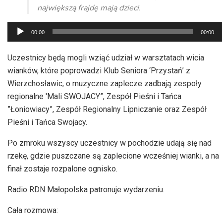
największą frajdę mają dzieci.
Odtwarzacz
00:00
00:00
plików
dźwiękowych
Uczestnicy będą mogli wziąć udział w warsztatach wicia
wianków, które poprowadzi Klub Seniora ‘Przystań’ z
Wierzchosławic, o muzyczne zaplecze zadbają zespoły
regionalne 'Mali SWOJACY”, Zespół Pieśni i Tańca
”Łoniowiacy”, Zespół Regionalny Lipniczanie oraz Zespół
Pieśni i Tańca Swojacy.
Po zmroku wszyscy uczestnicy w pochodzie udają się nad
rzekę, gdzie puszczane są zaplecione wcześniej wianki, a na
finał zostaje rozpalone ognisko.
Radio RDN Małopolska patronuje wydarzeniu.
Cała rozmowa: