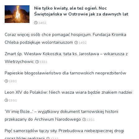
Nie tylko kwiaty, ale też ogień. Noc
Świętojańska w Ostrowie jak za dawnych lat
14:02
Coraz więcej osób chce pomagać hospicjum. Fundacja Kromka
Chleba podziękuje wolontariuszom
14:02
Zmarł śp. Wiesław Kokoszka, tata ks. Jarosława – wikariusza z
Wietrzychowic
13:01
Papieskie błogosławieństwo dla tarnowskich neoprezbiterów
13:01
Leon XIV do Polaków: Niech wasza wiara będzie znakiem nadziei
13:01
’W imię Boże…’ – wyjątkowy dokument tarnowskiej historii
przekazany do Archiwum Narodowego
13:01
Pięć samorządów łączy siły. Przebudowa niebezpiecznej drogi
coraz bliżej realizacji
12:12