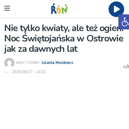
O
Nie tylko kwiaty, ale też ogień.
Noc Świętojańska w Ostrowie
jak za dawnych lat
autor / źródło:
Jolanta Moździerz
A
2026/06/17 - 14:02