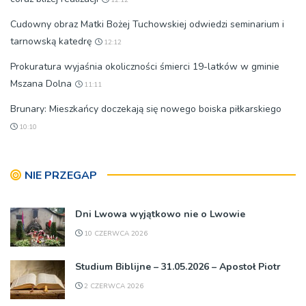
Cudowny obraz Matki Bożej Tuchowskiej odwiedzi seminarium i
tarnowską katedrę
12:12
Prokuratura wyjaśnia okoliczności śmierci 19-latków w gminie
Mszana Dolna
11:11
Brunary: Mieszkańcy doczekają się nowego boiska piłkarskiego
10:10
NIE PRZEGAP
Dni Lwowa wyjątkowo nie o Lwowie
10 CZERWCA 2026
Studium Biblijne – 31.05.2026 – Apostoł Piotr
2 CZERWCA 2026