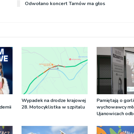
Odwołano koncert Tarnów ma głos
Wypadek na drodze krajowej
Pamiętają o gor
demii
28. Motocyklistka w szpitalu
wychowawcy mło
Ujanowicach odbę
sympozjum o ks.