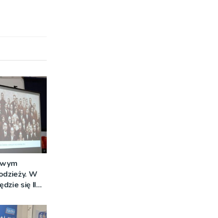
liwym
dzieży. W
dzie się II
 Dziedziaku