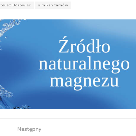
teusz Borowiec
sim kzn tarnów
Następny