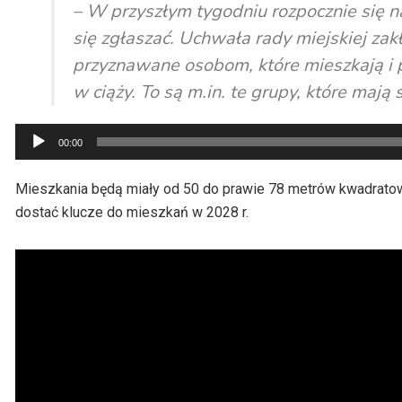
– W przyszłym tygodniu rozpocznie się 
się zgłaszać. Uchwała rady miejskiej za
przyznawane osobom, które mieszkają i 
w ciąży. To są m.in. te grupy, które maj
Odtwarzacz
00:00
plików
dźwiękowych
Mieszkania będą miały od 50 do prawie 78 metrów kwadrato
dostać klucze do mieszkań w 2028 r.