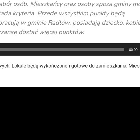
nabór osób. Mieszkańcy oraz osoby spoza gminy m
kłada kryteria. Przede wszystkim punkty będą
pracują w gminie Radłów, posiadają dziecko, kob
ą szansę dostać więcej punktów.
00:00
wych. Lokale będą wykończone i gotowe do zamieszkania. Mie