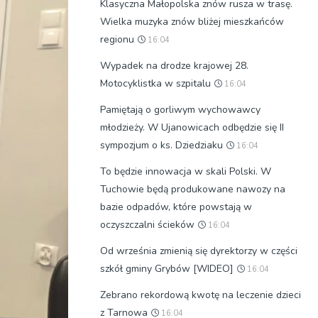
Klasyczna Małopolska znów rusza w trasę.
Wielka muzyka znów bliżej mieszkańców
regionu
16:04
Wypadek na drodze krajowej 28.
Motocyklistka w szpitalu
16:04
Pamiętają o gorliwym wychowawcy
młodzieży. W Ujanowicach odbędzie się II
sympozjum o ks. Dziedziaku
16:04
To będzie innowacja w skali Polski. W
Tuchowie będą produkowane nawozy na
bazie odpadów, które powstają w
oczyszczalni ścieków
16:04
Od września zmienią się dyrektorzy w części
szkół gminy Grybów [WIDEO]
16:04
Zebrano rekordową kwotę na leczenie dzieci
z Tarnowa
16:04