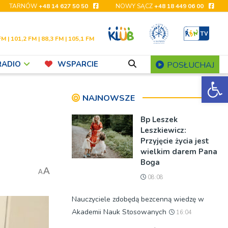
TARNÓW
+48 14 627 50 50
NOWY SĄCZ
+48 18 449 06 00
FM | 101,2 FM | 88,3 FM | 105,1 FM
RADIO
WSPARCIE
POSŁUCHAJ
Ot
NAJNOWSZE
Bp Leszek
Leszkiewicz:
Przyjęcie życia jest
wielkim darem Pana
Boga
A
A
08:08
Nauczyciele zdobędą bezcenną wiedzę w
Akademii Nauk Stosowanych
16:04