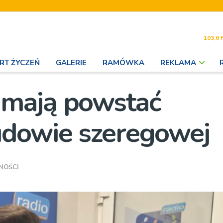
103,6 
RT ŻYCZEŃ
GALERIE
RAMÓWKA
REKLAMA
mają powstać
udowie szeregowej
NOŚCI