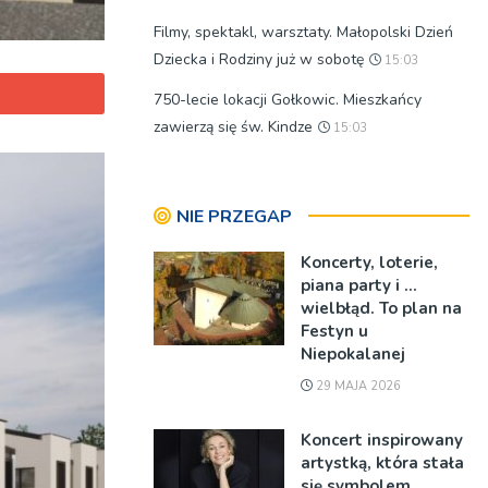
Filmy, spektakl, warsztaty. Małopolski Dzień
Dziecka i Rodziny już w sobotę
15:03
750-lecie lokacji Gołkowic. Mieszkańcy
zawierzą się św. Kindze
15:03
NIE PRZEGAP
Koncerty, loterie,
piana party i …
wielbłąd. To plan na
Festyn u
Niepokalanej
29 MAJA 2026
Koncert inspirowany
artystką, która stała
się symbolem